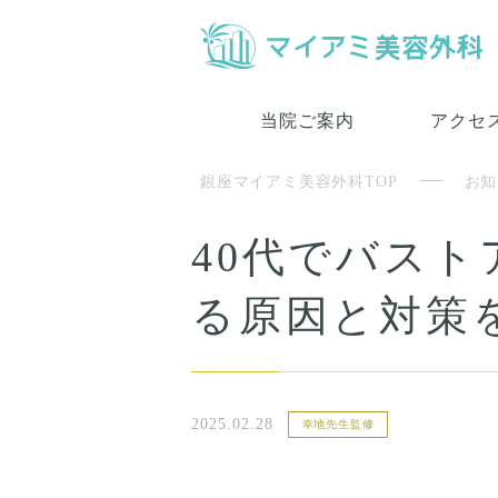
当院ご案内
アクセ
銀座マイアミ美容外科TOP
お知
40代でバス
る原因と対策
2025.02.28
幸地先生監修