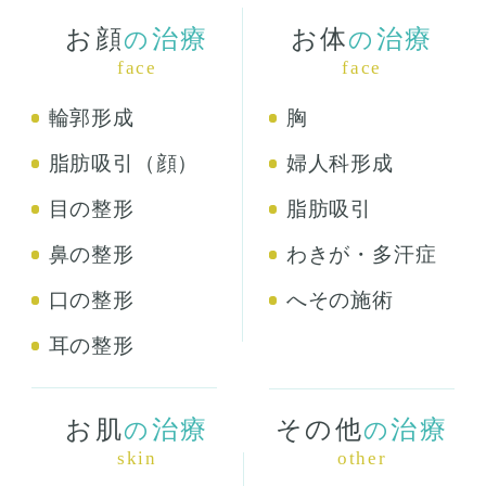
お顔
治療
お体
治療
の
の
face
face
輪郭形成
胸
脂肪吸引（顔）
婦人科形成
目の整形
脂肪吸引
鼻の整形
わきが・多汗症
口の整形
へその施術
耳の整形
お肌
治療
その他
治療
の
の
skin
other