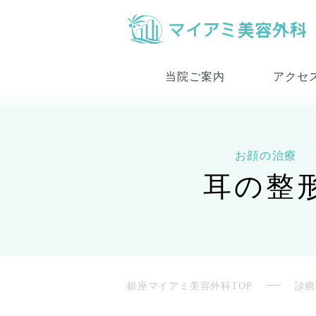
当院ご案内
アクセ
お顔の治療
耳の整
銀座マイアミ美容外科TOP
診療