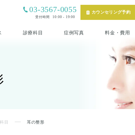
03-3567-0055
カウンセリング予約
10:00 - 19:00
受付時間
ス
診療科目
症例写真
料金・費用
形
科目
耳の整形