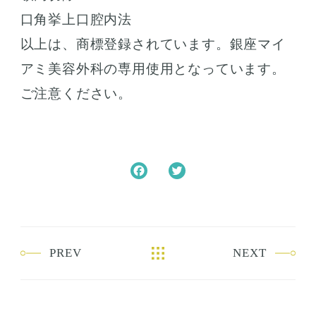
口角挙上口腔内法
以上は、商標登録されています。銀座マイ
アミ美容外科の専用使用となっています。
ご注意ください。
F
T
a
w
c
i
e
t
b
t
PREV
NEXT
o
e
o
r
k