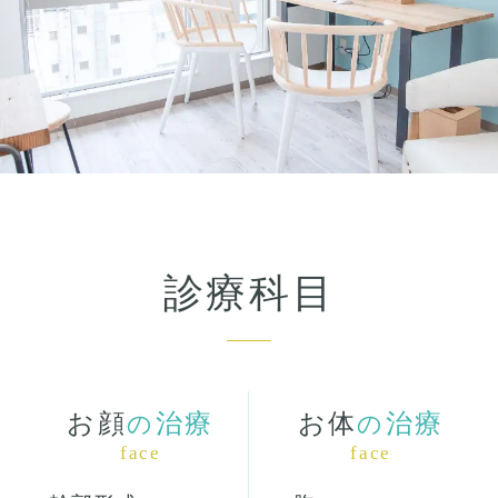
診療科目
お顔
治療
お体
治療
の
の
face
face