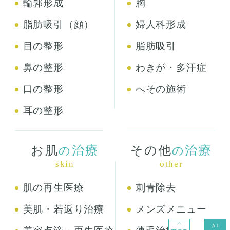
輪郭形成
胸
脂肪吸引（顔）
婦人科形成
目の整形
脂肪吸引
鼻の整形
わきが・多汗症
口の整形
へその施術
耳の整形
お肌
治療
その他
治療
の
の
skin
other
肌の再生医療
刺青除去
美肌・若返り治療
メンズメニュー