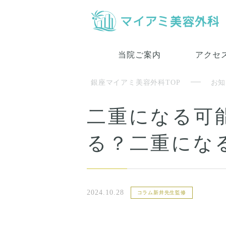
当院ご案内
アクセ
銀座マイアミ美容外科TOP
お知
二重になる可
る？二重にな
2024.10.28
コラム新井先生監修