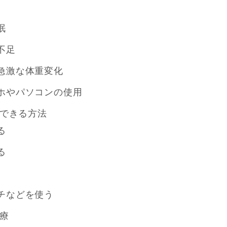
眠
不足
急激な体重変化
ホやパソコンの使用
できる方法
る
る
チなどを使う
療