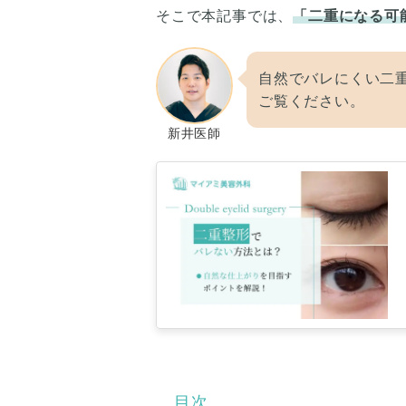
そこで本記事では、
「二重になる可
自然でバレにくい二
ご覧ください。
新井医師
目次