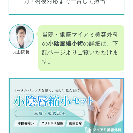
刀・術後対応まで一貫して担当
当院・銀座マイアミ美容外科
の
小陰唇縮小術
の詳細は、下
記ページよりご覧いただけま
丸山院長
す。