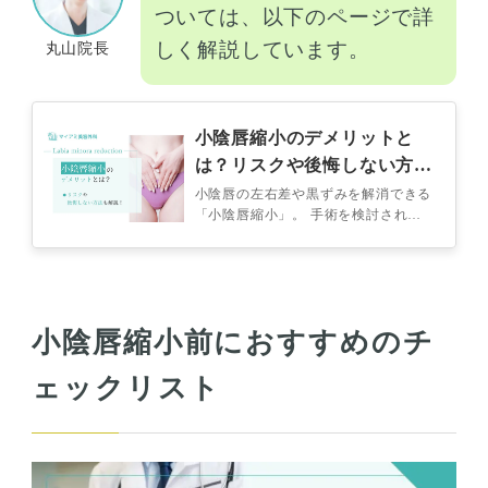
ついては、以下のページで詳
しく解説しています。
丸山院長
小陰唇縮小のデメリットと
は？リスクや後悔しない方法
も解説！
小陰唇の左右差や黒ずみを解消できる
「小陰唇縮小」。 手術を検討されて
いる方の中には「小陰唇縮小のデメリ
ットにはどんなのがある？」「手術で
失敗…
小陰唇縮小前におすすめのチ
ェックリスト