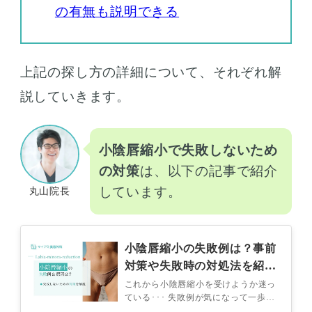
の有無も説明できる
上記の探し方の詳細について、それぞれ解
説していきます。
小陰唇縮小で失敗しないため
の対策
は、以下の記事で紹介
しています。
丸山院長
小陰唇縮小の失敗例は？事前
対策や失敗時の対処法を紹
介！
これから小陰唇縮小を受けようか迷っ
ている･･･ 失敗例が気になって一歩が
踏み出せない 事前にトラブル例や対