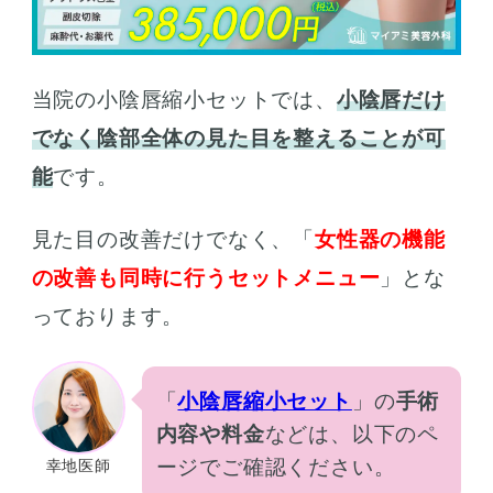
当院の小陰唇縮小セットでは、
小陰唇だけ
でなく陰部全体の見た目を整えることが可
能
です。
見た目の改善だけでなく、「
女性器の機能
の改善も同時に行うセットメニュー
」とな
っております。
「
小陰唇縮小セット
」の
手術
内容や料金
などは、以下のペ
ージでご確認ください。
幸地医師