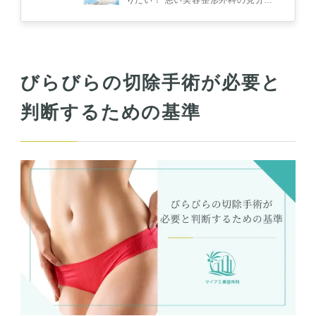
りたい！ 悪い美容整形外科の見分け
選び方を紹介
方って？ 受診前に質問すべき内容と
は？ 美容整形を受けたいけ…
びらびらの切除手術が必要と
判断するための基準