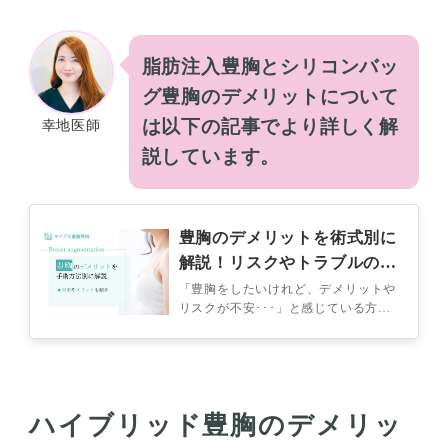
脂肪注入豊胸とシリコンバッ
グ豊胸のデメリットについて
は以下の記事でより詳しく解
幸地医師
説しています。
豊胸のデメリットを術式別に
解説！リスクやトラブルの対
策方法も紹介
「豊胸をしたいけれど、デメリットや
リスクが不安･･･」と感じている方も
いるのではないでしょうか？ 豊胸手
術には、脂肪注入やシリコンバッグ、
ヒ…
ハイブリッド豊胸のデメリッ