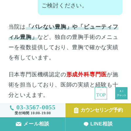
ご検討ください。
当院は
「バレない豊胸」や「ビューティフ
ィル豊胸」
など、独自の豊胸手術のメニュ
ーを複数提供しており、豊胸で確かな実績
を有しています。
日本専門医機構認定の
形成外科専門医
が施
術を担当しており、医師の実績と経験も十
分といえます。
TOP
03-3567-0055
カウンセリング予約
脂肪注入・シリコンバッグ・ヒアルロン酸
受付時間 10:00-19:00
注入と、様々な種類の豊胸手術に対応して
メール相談
LINE相談