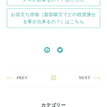
お役立ち情報（脂肪吸引でどの程度痩せ
る事が出来るの？）はこちら
F
T
a
w
c
i
e
t
b
t
PREV
NEXT
o
e
o
r
k
カテゴリー