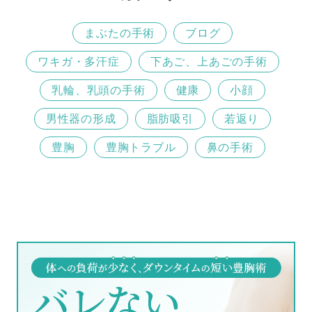
まぶたの手術
ブログ
ワキガ・多汗症
下あご、上あごの手術
乳輪、乳頭の手術
健康
小顔
男性器の形成
脂肪吸引
若返り
豊胸
豊胸トラブル
鼻の手術