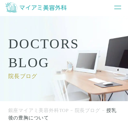
DOCTORS
BLOG
院長ブログ
銀座マイアミ美容外科TOP
院長ブログ
授乳
後の豊胸について