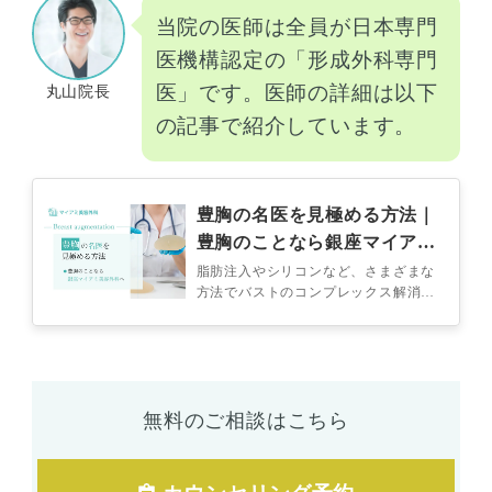
当院の医師は全員が日本専門
医機構認定の「形成外科専門
医」です。医師の詳細は以下
丸山院長
の記事で紹介しています。
豊胸の名医を見極める方法｜
豊胸のことなら銀座マイアミ
美容外科へ
脂肪注入やシリコンなど、さまざまな
方法でバストのコンプレックス解消が
期待できる「豊胸」。 繊細なテクニ
ックが必要で、医師の実力や経験が仕
上が…
無料のご相談はこちら