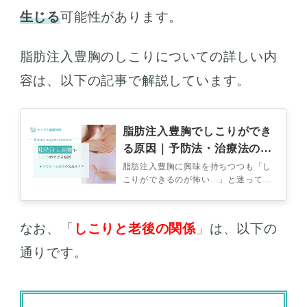
生じる
可能性があります。
脂肪注入豊胸のしこりについての詳しい内
容は、以下の記事で解説しています。
脂肪注入豊胸でしこりができ
る原因｜予防法・治療法の完
全ガイド
脂肪注入豊胸に興味を持ちつつも「し
こりができるのが怖い…」と迷ってい
る方もいらっしゃるのではないでしょ
うか？ 脂肪注入豊胸の施術ではしこ
りが…
なお、「
しこりと老後の関係
」は、以下の
通りです。