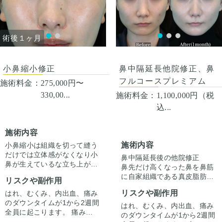
化をするわけではありません
化をするわけではありません
のでご注意下さい。 カウンセ
のでご注意下さい。 カウンセ
リングにて診察させていただ
リングにて診察させていただ
いた上でその方一人一人の状
いた上でその方一人一人の状
術後１ヶ月
術後１ヶ月
態をふまえて、治療法をご提
態をふまえて、治療法をご提
案します。
案します。
小鼻縮小修正
鼻中隔延長他院修正、鼻
フルコースプレミアム
施術料金：
275,000円〜
330,00...
施術料金：
1,100,000円（税
込...
施術内容
施術内容
小鼻縮小は組織を切って縫う
だけでは立体感がなくなり小
鼻中隔延長後の他院修正
鼻が生えているな立ち上がり
鼻先だけ高くなった鼻を鼻筋
になってしまいます。
に自家組織である真皮脂肪を
リスクや副作用
今回は皮膚切除は傷跡の部位
移植し、鼻先の移植軟骨を減
のみにし、筋肉処置も加えて
リスクや副作用
はれ、むくみ、内出血、痛み
量することでラインを整えて
小鼻の丸みを作り自然な形態
のダウンタイムが1から2週間
います。
はれ、むくみ、内出血、痛み
にしています。
全員に起こります。 痛みは3
同時に傾きも修正していま
のダウンタイムが1から2週間
から4日は痛み止めを飲んで