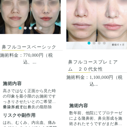
人差があるので、手術を受け
人差があるので、手術を受け
た人全員がこの写真の様な変
た人全員がこの写真の様な変
化をするわけではありません
化をするわけではありません
のでご注意下さい。 カウンセ
のでご注意下さい。 カウンセ
リングにて診察させていただ
リングにて診察させていただ
いた上でその方一人一人の状
いた上でその方一人一人の状
態をふまえて、治療法をご提
態をふまえて、治療法をご提
案します。
案します。
鼻フルコースベーシック
施術料金：
770,000円（税
込、...
鼻フルコースプレミア
ム ２０代女性
施術料金：
1,100,000円（税
施術内容
込...
高さではなく正面から見た時
の印象を最小限のお施術です
っきりさせたいとのご希望で
施術内容
受診されました。
鼻尖形成では鼻先の脂肪除
去、軟骨の減量、軟骨どうし
数年前、他院にてプロテーゼ
リスクや副作用
の縫合で鼻先の幅を狭くし、
による隆鼻術、鼻尖形成を施
はれ、むくみ、内出血、痛み
耳介軟骨移植で突出感を出し
今回は鼻柱を下げるお施術は
術されたそうですがまだ鼻が