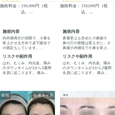
施術料金：
330,000円（税
施術料金：
330,000円（税
込、...
込、...
施術内容
施術内容
鼻翼挙上も含めた小鼻縮小
内外側両方の切開で、小鼻を
鼻の穴の形態は変えずに、小
挙上させる方向で皮下縫合で
鼻縮小内側法で小鼻を挙上さ
の固定もしています。
せつつ自然な範囲で縮小して
鼻の穴の自然な丸みを残しつ
リスクや副作用
リスクや副作用
います。
つ、鼻腔底の隆起も温存しな
がら全体的に小さくするよう
はれ、むくみ、内出血、痛み
はれ、むくみ、内出血、痛み
にしています。
のダウンタイムが1から2週間
のダウンタイムが1から2週間
全員に起こります。 痛みは3
全員に起こります。 痛みは3
から4日は痛み止めを飲んで
から4日は痛み止めを飲んで
生活。 1週間くらいすると押
生活。 1週間くらいすると押
さえると痛い程度になりま
さえると痛い程度になりま
す。内出血は平均2週間くら
す。内出血は平均2週間くら
術前
術後６ヶ月
術前
術後６ヶ月
いで目立たなくなります。 稀
いで目立たなくなります。 稀
に感染がありますが、そのよ
に感染がありますが、そのよ
うな際は責任を持って当院で
うな際は責任を持って当院で
治療します。 仕上がりには個
治療します。 仕上がりには個