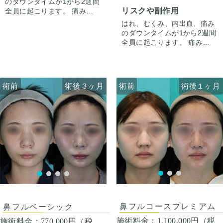
のダウンタイムが1から2週間
ています。
していないため小鼻縮小の際
丸い感じがするというお悩み
リスクや副作用
全員に起こります。 痛みは3
に鼻翼挙上も同時に行い内側
でご来院されました。
から4日は痛み止めを飲んで
上方へ縮小しています。
鼻の高さに大きな変化は求め
術前は鼻筋の高さに対して、
はれ、むくみ、内出血、痛み
生活。 1週間くらいすると押
ておらず、鼻の存在感をなく
鼻先が低い状態でした。
のダウンタイムが1から2週間
さえると痛い程度になりま
したい方におすすめさせてい
鼻先が鼻筋に比べて低いとお
全員に起こります。 痛みは3
す。内出血は平均2週間くら
ただいている施術です。
鼻を横顔で見たときに少し立
から4日は痛み止めを飲んで
いで目立たなくなります。 稀
体感が控えめな印象がありま
生活。 1週間くらいすると押
に感染がありますが、そのよ
した。
さえると痛い程度になりま
うな際は責任を持って当院で
鼻背部は人工物の除去を希望
す。内出血は平均2週間くら
術前
術前
術後３ヶ月
術前
術前
術後３ヶ月
術後１ヶ月
治療します。 仕上がりには個
されたので、プロテーゼ抜去
いで目立たなくなります。 稀
人差があるので、手術を受け
しつつ、真皮脂肪移植で高さ
に感染がありますが、そのよ
た人全員がこの写真の様な変
を保ちました。
うな際は責任を持って当院で
化をするわけではありません
また鼻筋の太さを改善するた
治療します。 仕上がりには個
のでご注意下さい。 カウンセ
めに幅寄せ骨切りを行いまし
人差があるので、手術を受け
リングにて診察させていただ
た。
た人全員がこの写真の様な変
いた上でその方一人一人の状
鼻尖部は鼻中隔延長、鼻尖形
化をするわけではありません
態をふまえて、治療法をご提
成、耳介軟骨移植で鼻背部か
のでご注意下さい。 カウンセ
案します。
ら続くように高さを出しまし
リングにて診察させていただ
た。
いた上でその方一人一人の状
術後１ヶ月
バランスが整い、立体感が出
態をふまえて、治療法をご提
ました。
案します。
鼻フルコースプレミアム
鼻フルベーシック
施術料金：
1,100,000円（税
施術料金：
770,000円（税