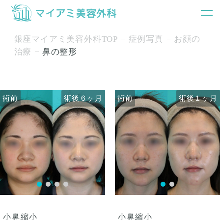
銀座マイアミ美容外科TOP
症例写真
お顔の
治療
鼻の整形
術前
術前
術後６ヶ月
術前
術前
術後６ヶ月
術後１ヶ月
術後１ヶ月
小鼻縮小
小鼻縮小