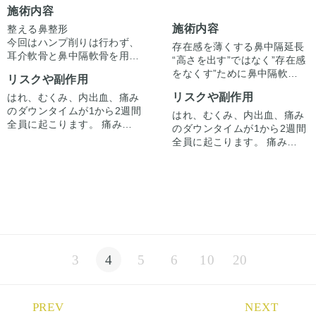
施術内容
施術内容
整える鼻整形
今回はハンプ削りは行わず、
存在感を薄くする鼻中隔延長
耳介軟骨と鼻中隔軟骨を用い
“高さを出す”ではなく”存在感
た鼻中隔延長とプロテで鼻筋
をなくす”ために鼻中隔軟骨と
リスクや副作用
から高さを出し垂れ鼻感も改
耳介軟骨を使用した鼻中隔延
善させています。
リスクや副作用
はれ、むくみ、内出血、痛み
長で全体的に整えています。
自然な高さで鼻先の向きを変
のダウンタイムが1から2週間
ハンプは削らずに延長させる
はれ、むくみ、内出血、痛み
え整えています。
全員に起こります。 痛みは3
ことで鼻筋を整えています。
のダウンタイムが1から2週間
まだ術後1ヶ月なので傷跡が
から4日は痛み止めを飲んで
全員に起こります。 痛みは3
目立つ時期です。
生活。 1週間くらいすると押
から4日は痛み止めを飲んで
さえると痛い程度になりま
生活。 1週間くらいすると押
す。内出血は平均2週間くら
さえると痛い程度になりま
いで目立たなくなります。 稀
す。内出血は平均2週間くら
に感染がありますが、そのよ
いで目立たなくなります。 稀
うな際は責任を持って当院で
に感染がありますが、そのよ
治療します。 仕上がりには個
うな際は責任を持って当院で
人差があるので、手術を受け
治療します。 仕上がりには個
3
4
5
6
10
20
た人全員がこの写真の様な変
人差があるので、手術を受け
化をするわけではありません
た人全員がこの写真の様な変
のでご注意下さい。 カウンセ
化をするわけではありません
リングにて診察させていただ
のでご注意下さい。 カウンセ
PREV
NEXT
いた上でその方一人一人の状