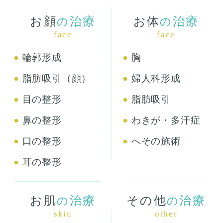
お顔
治療
お体
治療
の
の
face
face
輪郭形成
胸
脂肪吸引（顔）
婦人科形成
目の整形
脂肪吸引
鼻の整形
わきが・多汗症
口の整形
へその施術
耳の整形
お肌
治療
その他
治療
の
の
skin
other