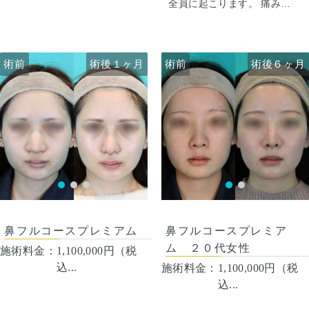
す。
全員に起こります。 痛みは3
生活。 1週間くらいすると押
から4日は痛み止めを飲んで
さえると痛い程度になりま
生活。 1週間くらいすると押
す。内出血は平均2週間くら
さえると痛い程度になりま
いで目立たなくなります。 稀
す。内出血は平均2週間くら
術前
術前
術後１ヶ月
術後６ヶ月
術前
術前
術後１ヶ月
術後６ヶ月
に感染がありますが、そのよ
いで目立たなくなります。 稀
うな際は責任を持って当院で
に感染がありますが、そのよ
治療します。 仕上がりには個
うな際は責任を持って当院で
人差があるので、手術を受け
治療します。 仕上がりには個
た人全員がこの写真の様な変
人差があるので、手術を受け
化をするわけではありません
た人全員がこの写真の様な変
のでご注意下さい。 カウンセ
化をするわけではありません
リングにて診察させていただ
のでご注意下さい。 カウンセ
いた上でその方一人一人の状
リングにて診察させていただ
態をふまえて、治療法をご提
いた上でその方一人一人の状
案します。
態をふまえて、治療法をご提
案します。
鼻フルコースプレミアム
鼻フルコースプレミア
ム ２０代女性
施術料金：
1,100,000円（税
込...
施術料金：
1,100,000円（税
込...