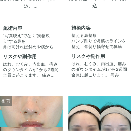
込...
込、...
施術内容
施術内容
整える鼻整形
“写真映え”でなく”実物映
ハンプ削りで鼻筋のラインを
え”する鼻を
整え、骨切り幅寄せで鼻筋か
鼻は高ければ斜めや横からの
らすっきりさせています。
写真では美しく見えますが、
リスクや副作用
リスクや副作用
もともとある程度高さがある
方や高さ自体はそこまで必要
はれ、むくみ、内出血、痛み
はれ、むくみ、内出血、痛み
のない方は最小限のお施術で
のダウンタイムが1から2週間
のダウンタイムが1から2週間
正面から見たときの印象をす
全員に起こります。 痛みは3
全員に起こります。 痛みは3
っきりさせることができま
から4日は痛み止めを飲んで
から4日は痛み止めを飲んで
す。
生活。 1週間くらいすると押
生活。 1週間くらいすると押
自然な範囲で鼻先の丸みは残
さえると痛い程度になりま
さえると痛い程度になりま
しつつ、実際に見たときにど
す。内出血は平均2週間くら
す。内出血は平均2週間くら
術前
術前
こかすっきりした印象を与え
いで目立たなくなります。 稀
いで目立たなくなります。 稀
る施術です。
に感染がありますが、そのよ
に感染がありますが、そのよ
うな際は責任を持って当院で
うな際は責任を持って当院で
治療します。 仕上がりには個
治療します。 仕上がりには個
人差があるので、手術を受け
人差があるので、手術を受け
た人全員がこの写真の様な変
た人全員がこの写真の様な変