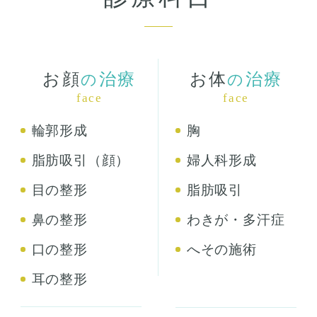
お顔
治療
お体
治療
の
の
face
face
輪郭形成
胸
脂肪吸引（顔）
婦人科形成
目の整形
脂肪吸引
鼻の整形
わきが・多汗症
口の整形
へその施術
耳の整形