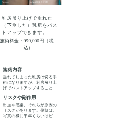
すが、それでももっと経過を
見るとこの写真よりは目立た
なくなってきます。
乳房吊り上げで垂れた
（下垂した）乳房をバス
トアップできます。
施術料金：
990,000円（税
込）
施術内容
垂れてしまった乳房は切る手
術になりますが、乳房吊り上
げでバストアップすることが
できます。傷の様子は手術後
リスクや副作用
半年で写真の様になります。
もう少し時間が経過するとも
出血や感染、それらが原因の
っと目立たなくなってきま
リスクがあります。傷跡は、
す。乳房が大きくて垂れてし
写真の様に半年くらいはピン
まっているかたは乳房縮小術
ク色でその後、白から肌色の
1,100,000円（税込）という
傷に術後1年くらいかけて変