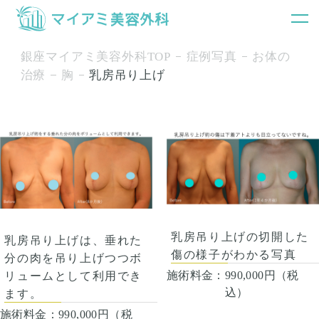
銀座マイアミ美容外科TOP
症例写真
お体の
治療
胸
乳房吊り上げ
乳房吊り上げの切開した
乳房吊り上げは、垂れた
傷の様子がわかる写真
分の肉を吊り上げつつボ
施術料金：
990,000円（税
リュームとして利用でき
込）
ます。
施術料金：
990,000円（税