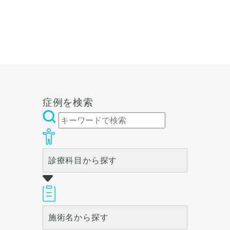
方法で小さくしてバストアッ
化します。体質で傷跡が目立
プすることもありますが、傷
ちやすい方もいらっしゃいま
の感じとしては同様です。小
す。ダウンタイムは２週間程
さくて、垂れている方はこの
度、手術後１週間で抜糸をし
手術をした後に脂肪注入やシ
ます。
リコンバッグで大きくするこ
ともあります。垂れを治した
い方はご検討いただければと
思います。
症例を検索
診療科目から探す
施術名から探す