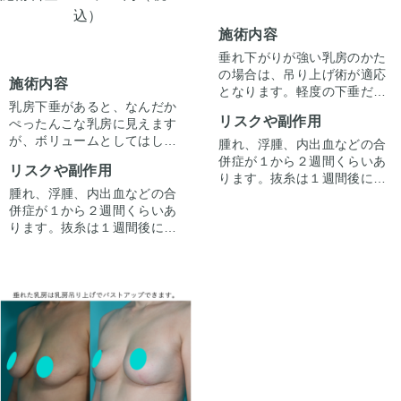
込）
施術内容
垂れ下がりが強い乳房のかた
の場合は、吊り上げ術が適応
施術内容
となります。軽度の下垂だっ
乳房下垂があると、なんだか
たら脂肪注入でバストアップ
リスクや副作用
ぺったんこな乳房に見えます
感を出せますが、中等度以上
が、ボリュームとしてはしっ
は、思い切って切る手術をし
腫れ、浮腫、内出血などの合
かりあることが多いです。そ
てしまっても良いのかなと思
併症が１から２週間くらいあ
リスクや副作用
の証拠に垂れて入るけれども
います。半年くらいはピンク
ります。抜糸は１週間後に行
ブラジャーに収めたら、形よ
っぽい色の傷ですが、1年く
腫れ、浮腫、内出血などの合
います。まれに最近感染で傷
く大きな胸になるかたは多い
らいすると白から肌色になっ
併症が１から２週間くらいあ
の治りが悪かったりばい菌が
と思います。乳房吊り上げ術
てきます。この方は、手術ま
ります。抜糸は１週間後に行
原因で皮膚壊死が起こるリス
を行うと、このブラジャーに
えのたるみが強かったので、
います。まれに最近感染で傷
クもあります。その様な際も
乳房を収めるのと同じ効果を
傷になったとしても切るメリ
の治りが悪かったりばい菌が
適切な処置をいたします。傷
下着なしで実現できることに
ットがあると判断しました。
原因で皮膚壊死が起こるリス
跡は通常上記のような経過と
なります。乳輪からおっぱい
クもあります。その様な際も
なりますが、体質で目立ちや
のしたのところに向かって１
適切な処置をいたします。傷
すい方もいらっしゃいます。
本筋の傷ができてしまうので
跡は通常上記のような経過と
すが、1年くらいすると肌色
なりますが、体質で目立ちや
に近くなってそんなに目立た
すい方もいらっしゃいます。
なくなります。このかたは、
体質的に若干目立ちやすいで