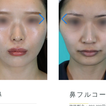
鼻
鼻フルコ