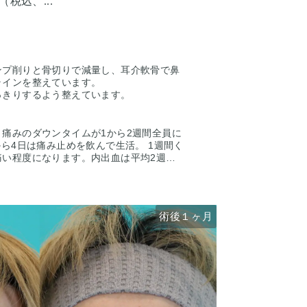
円（税込、...
ンプ削りと骨切りで減量し、耳介軟骨で鼻
ラインを整えています。
っきりするよう整えています。
痛みのダウンタイムが1から2週間全員に
から4日は痛み止めを飲んで生活。 1週間く
痛い程度になります。内出血は平均2週間
ます。 稀に感染がありますが、そのよう
で治療します。 仕上がりには個人差があ
人全員がこの写真の様な変化をするわけで
下さい。 カウンセリングにて診察させて
術後１ヶ月
術後１ヶ月
術前
術前
一人一人の状態をふまえて、治療法をご提