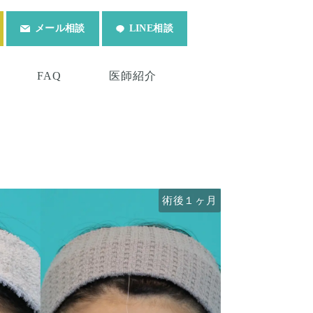
メール相談
LINE相談
FAQ
医師紹介
術後６ヶ月
術後１ヶ月
術前
術前