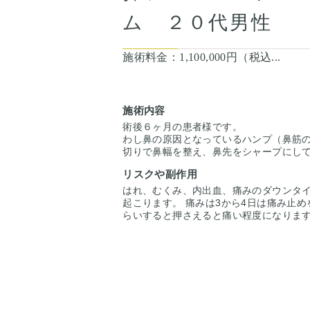
ム ２０代男性
施術料金：
1,100,000円（税込...
施術内容
術後６ヶ月の患者様です。
わし鼻の原因となっているハンプ（鼻筋
切りで鼻幅を整え、鼻先をシャープにし
横顔・正面・下からどの角度でも自然で
リスクや副作用
上がりました。
はれ、むくみ、内出血、痛みのダウンタイ
起こります。 痛みは3から4日は痛み止め
らいすると押さえると痛い程度になります
くらいで目立たなくなります。 稀に感染
な際は責任を持って当院で治療します。 
るので、手術を受けた人全員がこの写真
はありませんのでご注意下さい。 カウン
いただいた上でその方一人一人の状態を
案します。