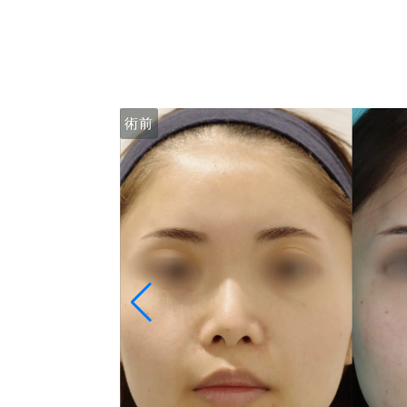
術後１ヶ月
術前
術前