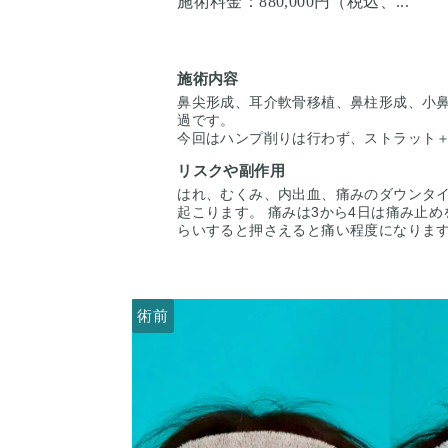
施術料金：
880,000円（税込、...
施術内容
鼻尖形成、耳介軟骨移植、鼻柱形成、小鼻
過です。
今回はハンプ削りは行わず、ストラット
高さを出し、ハンプの尾側に粉砕軟骨を
リスクや副作用
えています。
小鼻は内側法で内側に丸みを作るように
はれ、むくみ、内出血、痛みのダウンタイ
を改善させています。
起こります。 痛みは3から4日は痛み止め
らいすると押さえると痛い程度になります
くらいで目立たなくなります。 稀に感染
な際は責任を持って当院で治療します。 
るので、手術を受けた人全員がこの写真
はありませんのでご注意下さい。 カウン
術前
術前
いただいた上でその方一人一人の状態を
案します。