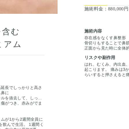
施術料金：
880,000
を含む
施術内容
存在感をなくす鼻整形
ミアム
骨切りもすることで鼻
正面から見た時に全体
リスクや副作用
はれ、むくみ、内出血、
起こります。 痛みは3
らいすると押さえると
くらいで目立たなくなり
な際は責任を持って当院
隔延長でしっかりと高さ
るので、手術を受けた
れ鼻に
はありませんのでご注意
ールを抜去して、しっか
いただいた上でその方
に傷がつき、赤みがでま
案します。
立ちづらくなってきま
で沈んでおり、軟骨が少
こからよりスッキリ
ムが1から2週間全員に
て鼻中隔延長を行い、し
を飲んで生活。 1週間く