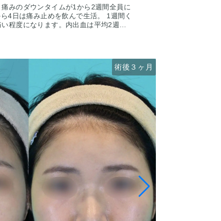
痛みのダウンタイムが1から2週間全員に
から4日は痛み止めを飲んで生活。 1週間く
痛い程度になります。内出血は平均2週間
ます。 稀に感染がありますが、そのよう
で治療します。 仕上がりには個人差があ
人全員がこの写真の様な変化をするわけで
下さい。 カウンセリングにて診察させて
術後１ヶ月
術後３ヶ月
術前
術前
一人一人の状態をふまえて、治療法をご提