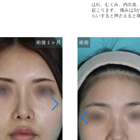
はれ、むくみ、内出血、
起こります。 痛みは3
らいすると押さえると
くらいで目立たなくなり
な際は責任を持って当院
るので、手術を受けた
はありませんのでご注意
術後１ヶ月
術後３ヶ月
術前
術前
いただいた上でその方
案します。