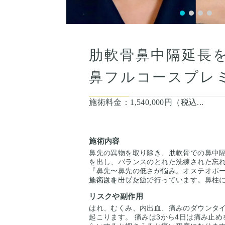
肋軟骨鼻中隔延長
鼻フルコースプレ
施術料金：
1,540,000円（税込...
施術内容
鼻先の異物を取り除き、肋軟骨での鼻中
を出し、バランスのとれた洗練された忘
『鼻先〜鼻先の低さが悩み。オステオポ
り高さを出したい。』
施術はオープン法で行っています。鼻柱
というお悩みで受診されました。
すが、3ヶ月〜半年ほどで色味は抜けて目
リスクや副作用
オステオポールは大鼻翼軟骨を押し込ん
す。
し変形していました。
手術後1ヶ月でスッキリしていますが、こ
はれ、むくみ、内出血、痛みのダウンタイ
オステオポールを抜去し、肋軟骨を用い
し、半年ほどで完成となります。
起こります。 痛みは3から4日は痛み止め