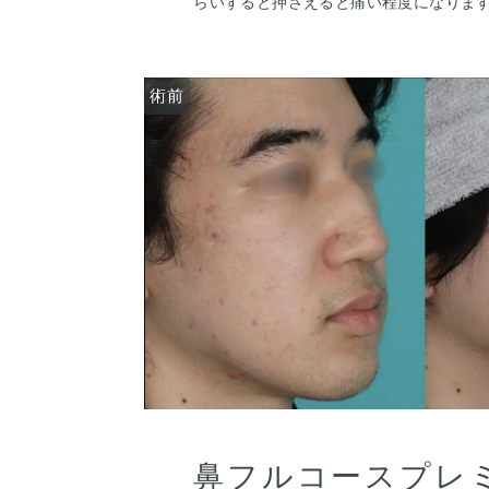
っかりと高いベースを作りました。
鼻柱の傷もまだ赤みはありますが、3ヶ月
らいすると押さえると痛い程度になります
鼻先の皮膚がオステオポールで薄くなってい
て目立ちづらくなります。
くらいで目立たなくなります。 稀に感染
軟骨の上に真皮脂肪をのせることで柔ら
な際は責任を持って当院で治療します。 
ました。
るので、手術を受けた人全員がこの写真
ハンプ削りとプロテーゼにて、鼻筋が鼻
はありませんのでご注意下さい。 カウン
術前
術前
っかりした高さになるように調整しまし
いただいた上でその方一人一人の状態を
鼻骨幅寄せ骨切りも行い、鼻筋のライン
案します。
た。
鼻柱を下げることでACRが整い、鼻唇角
口元の突出感も改善しました。
鼻フルコースプレ