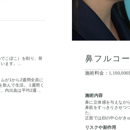
鼻フルコ
のでこぼこ）を削り、骨
ています。
スッキリとした鼻筋に仕
施術料金：
1,100,0
ムが1から2週間全員に
を飲んで生活。 1週間く
。内出血は平均2週間
施術内容
がありますが、そのよう
仕上がりには個人差があ
鼻に立体感を与えなが
の様な変化をするわけで
鼻筋をすっきりさせつ
セリングにて診察させて
た。
ふまえて、治療法をご提
正面では顔の中心がき
へのラインが美しく整
リスクや副作用