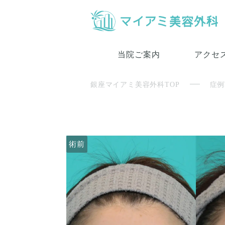
当院ご案内
アクセ
銀座マイアミ美容外科TOP
症例
術前
術前