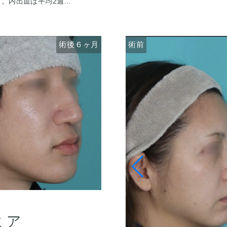
〜半年ほどで色は抜け
。内出血は平均2週間
たため、onlayの耳介
がありますが、そのよう
かく、鼻先の高さをだし
仕上がりには個人差があ
の様な変化をするわけで
先にかけて自然だけどし
セリングにて診察させて
術後６ヶ月
術後１ヶ月
術前
た。
ふまえて、治療法をご提
をスッキリとさせまし
がマイルドになることで
ミア