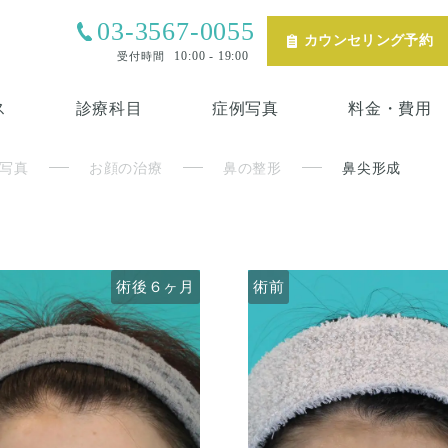
03-3567-0055
カウンセリング予約
10:00 - 19:00
受付時間
ス
診療科目
症例写真
料金・費用
写真
お顔の治療
鼻の整形
鼻尖形成
術後６ヶ月
術前
術前