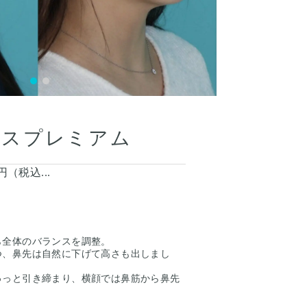
ースプレミアム
00円（税込...
ら全体のバランスを調整。
つ、鼻先は自然に下げて高さも出しまし
ゅっと引き締まり、横顔では鼻筋から鼻先
いました。