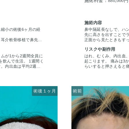
施術料金：
880,000
施術内容
縮小の術後6ヶ月の経
鼻中隔延長なしで、ハ
先に高さを出すことで
＋耳介軟骨移植で鼻先に
正面から見たときもす
いれ横からのラインを整
リスクや副作用
縮小し、外側への広がり
ムが1から2週間全員に
はれ、むくみ、内出血、
を飲んで生活。 1週間く
起こります。 痛みは3
。内出血は平均2週間
らいすると押さえると
がありますが、そのよう
くらいで目立たなくなり
仕上がりには個人差があ
な際は責任を持って当院
の様な変化をするわけで
るので、手術を受けた
セリングにて診察させて
はありませんのでご注意
術後１ヶ月
術前
術前
ふまえて、治療法をご提
いただいた上でその方
案します