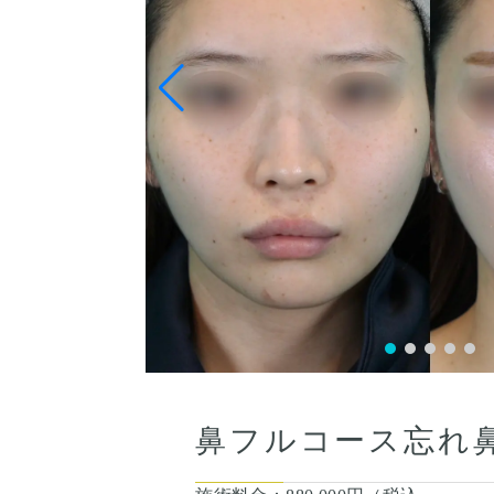
術後１ヶ月
鼻フルコース忘れ