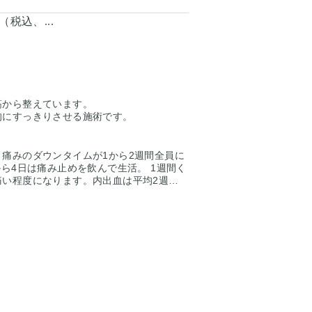
円（税込、...
筋から整えています。
的にすっきりさせる施術です。
痛みのダウンタイムが1から2週間全員に
から4日は痛み止めを飲んで生活。 1週間く
痛い程度になります。内出血は平均2週間
ます。 稀に感染がありますが、そのよう
で治療します。 仕上がりには個人差があ
人全員がこの写真の様な変化をするわけで
下さい。 カウンセリングにて診察させて
一人一人の状態をふまえて、治療法をご提