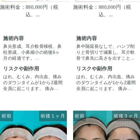
施術料金：
880,000円（税
施術料金：
880,000円（税
込、...
込、...
施術内容
施術内容
鼻尖形成、耳介軟骨移植、鼻
鼻中隔延長なしで、ハンプ削
柱形成、小鼻縮小の術後6ヶ
りと骨切りで減量し、耳介軟
月の経過です。
骨で鼻先に高さを出すことで
今回はハンプ削りは行わず、
ラインを整えています。
リスクや副作用
リスクや副作用
ストラット＋耳介軟骨移植で
正面から見たときもすっきり
鼻先に高さを出し、ハンプの
するよう整えています。
はれ、むくみ、内出血、痛み
はれ、むくみ、内出血、痛み
尾側に粉砕軟骨をいれ横から
のダウンタイムが1から2週間
のダウンタイムが1から2週間
のラインを整えています。
全員に起こります。 痛みは3
全員に起こります。 痛みは3
小鼻は内側法で内側に丸みを
から4日は痛み止めを飲んで
から4日は痛み止めを飲んで
作るように縮小し、外側への
生活。 1週間くらいすると押
生活。 1週間くらいすると押
広がりを改善させています。
さえると痛い程度になりま
さえると痛い程度になりま
す。内出血は平均2週間くら
す。内出血は平均2週間くら
術前
術前
術後１ヶ月
術前
術前
術後１ヶ月
術後３ヶ月
いで目立たなくなります。 稀
いで目立たなくなります。 稀
に感染がありますが、そのよ
に感染がありますが、そのよ
うな際は責任を持って当院で
うな際は責任を持って当院で
治療します。 仕上がりには個
治療します。 仕上がりには個