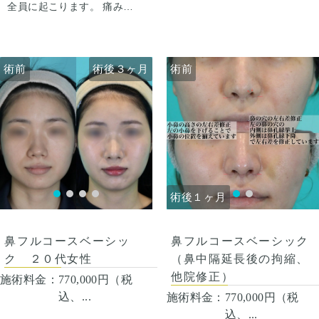
全員に起こります。 痛みは3
さえると痛い程度になりま
から4日は痛み止めを飲んで
す。内出血は平均2週間くら
生活。 1週間くらいすると押
いで目立たなくなります。 稀
さえると痛い程度になりま
に感染がありますが、そのよ
す。内出血は平均2週間くら
うな際は責任を持って当院で
術前
術前
術後３ヶ月
術前
術前
術後３ヶ月
いで目立たなくなります。 稀
治療します。 仕上がりには個
に感染がありますが、そのよ
人差があるので、手術を受け
うな際は責任を持って当院で
た人全員がこの写真の様な変
治療します。 仕上がりには個
化をするわけではありません
人差があるので、手術を受け
のでご注意下さい。 カウンセ
た人全員がこの写真の様な変
リングにて診察させていただ
化をするわけではありません
いた上でその方一人一人の状
のでご注意下さい。 カウンセ
態をふまえて、治療法をご提
リングにて診察させていただ
案します。
いた上でその方一人一人の状
術後１ヶ月
術後１ヶ月
態をふまえて、治療法をご提
案します。
鼻フルコースベーシック
鼻フルコースベーシッ
（鼻中隔延長後の拘縮、
ク ２０代女性
他院修正）
施術料金：
770,000円（税
込、...
施術料金：
770,000円（税
込、...