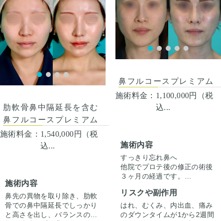
人差があるので、手術を受け
人差があるので、手術を受け
た人全員がこの写真の様な変
た人全員がこの写真の様な変
化をするわけではありません
化をするわけではありません
のでご注意下さい。 カウンセ
のでご注意下さい。 カウンセ
リングにて診察させていただ
リングにて診察させていただ
いた上でその方一人一人の状
いた上でその方一人一人の状
術後３ヶ月
態をふまえて、治療法をご提
態をふまえて、治療法をご提
案します。
案します
鼻フルコースプレミアム
施術料金：
1,100,000円（税
込...
肋軟骨鼻中隔延長を含む
鼻フルコースプレミアム
施術料金：
1,540,000円（税
施術内容
込...
すっきり忘れ鼻へ
他院でプロテ後の修正の術後
３ヶ月の経過です。
施術内容
ただ高さを出すだけでは”いか
リスクや副作用
にも感”が出てしまいバランス
鼻先の異物を取り除き、肋軟
が整わないことがございま
はれ、むくみ、内出血、痛み
骨での鼻中隔延長でしっかり
す。
のダウンタイムが1から2週間
と高さを出し、バランスのと