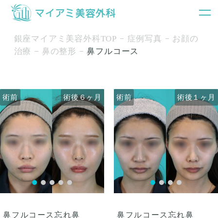
銀座マイアミ美容外科TOP
症例写真
お顔の
治療
鼻の整形
鼻フルコース
術前
術前
術後６ヶ月
術前
術前
術後６ヶ月
術後１ヶ月
術後１ヶ月
鼻フルコース忘れ鼻
鼻フルコース忘れ鼻