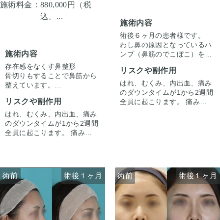
施術料金：
880,000円（税
筋のラインをスッキリとさせ
ました。
込、...
施術内容
鼻柱を下げることでACRが整
い、鼻唇角がマイルドになる
術後６ヶ月の患者様です。
ことで口元の突出感も改善し
わし鼻の原因となっているハ
ました。
施術内容
ンプ（鼻筋のでこぼこ）を削
り、骨切りで鼻幅を整え、鼻
存在感をなくす鼻整形
リスクや副作用
先をシャープにしています。
骨切りもすることで鼻筋から
横顔・正面・下からどの角度
はれ、むくみ、内出血、痛み
整えています。
でも自然でスッキリとした鼻
のダウンタイムが1から2週間
正面から見た時に全体的にす
筋に仕上がりました。
リスクや副作用
全員に起こります。 痛みは3
っきりさせる施術です。
から4日は痛み止めを飲んで
はれ、むくみ、内出血、痛み
生活。 1週間くらいすると押
のダウンタイムが1から2週間
さえると痛い程度になりま
全員に起こります。 痛みは3
す。内出血は平均2週間くら
から4日は痛み止めを飲んで
いで目立たなくなります。 稀
生活。 1週間くらいすると押
に感染がありますが、そのよ
さえると痛い程度になりま
うな際は責任を持って当院で
す。内出血は平均2週間くら
術前
術前
術後１ヶ月
術後１ヶ月
術前
術前
術後１ヶ月
術後１ヶ月
治療します。 仕上がりには個
いで目立たなくなります。 稀
人差があるので、手術を受け
に感染がありますが、そのよ
た人全員がこの写真の様な変
うな際は責任を持って当院で
化をするわけではありません
治療します。 仕上がりには個
のでご注意下さい。 カウンセ
人差があるので、手術を受け