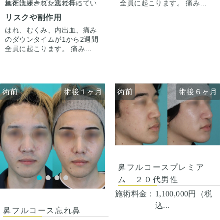
今回は鼻中隔延長で鼻先含め
全員に起こります。 痛みは3
れた洗練された忘れ鼻に
施術はオープン法で行ってい
整えています。
から4日は痛み止めを飲んで
『鼻先〜鼻先の低さが悩み。
ます。鼻柱に傷がつき、赤み
リスクや副作用
骨切り幅寄せと小鼻縮小もす
生活。 1週間くらいすると押
オステオポールを抜去して、
がでますが、3ヶ月〜半年ほ
ることで、正面からの印象も
はれ、むくみ、内出血、痛み
さえると痛い程度になりま
しっかり高さを出したい。』
どで色味は抜けて目立ちづら
手術後1ヶ月でスッキリして
すっきり整えています。
のダウンタイムが1から2週間
す。内出血は平均2週間くら
というお悩みで受診されまし
くなってきます。
いますが、ここからよりスッ
全員に起こります。 痛みは3
いで目立たなくなります。 稀
た。
キリし、半年ほどで完成とな
から4日は痛み止めを飲んで
に感染がありますが、そのよ
オステオポールは大鼻翼軟骨
ります。
生活。 1週間くらいすると押
うな際は責任を持って当院で
を押し込んで沈んでおり、軟
鼻柱の傷もまだ赤みはありま
さえると痛い程度になりま
治療します。 仕上がりには個
骨が少し変形していました。
すが、3ヶ月〜半年ほどで色
す。内出血は平均2週間くら
人差があるので、手術を受け
オステオポールを抜去し、肋
は抜けて目立ちづらくなりま
術前
術後１ヶ月
術前
術前
術後１ヶ月
術後６ヶ月
いで目立たなくなります。 稀
た人全員がこの写真の様な変
軟骨を用いて鼻中隔延長を行
す。
に感染がありますが、そのよ
化をするわけではありません
い、しっかりと高いベースを
うな際は責任を持って当院で
のでご注意下さい。 カウンセ
作りました。
治療します。 仕上がりには個
リングにて診察させていただ
鼻先の皮膚がオステオポール
人差があるので、手術を受け
いた上でその方一人一人の状
で薄くなっていたため、
た人全員がこの写真の様な変
態をふまえて、治療法をご提
onlayの耳介軟骨の上に真皮
化をするわけではありません
案します。
脂肪をのせることで柔らか
のでご注意下さい。 カウンセ
く、鼻先の高さをだしまし
鼻フルコースプレミア
リングにて診察させていただ
た。
いた上でその方一人一人の状
ム ２０代男性
ハンプ削りとプロテーゼに
態をふまえて、治療法をご提
て、鼻筋が鼻先にかけて自然
施術料金：
1,100,000円（税
案します。
だけどしっかりした高さにな
込...
るように調整しました。
鼻フルコース忘れ鼻
鼻骨幅寄せ骨切りも行い、鼻