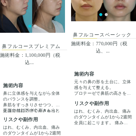
リングにて診察させていただ
た人全員がこの写真の様な変
いた上でその方一人一人の状
化をするわけではありません
態をふまえて、治療法をご提
のでご注意下さい。 カウンセ
案します。
リングにて診察させていただ
いた上でその方一人一人の状
態をふまえて、治療法をご提
鼻フルコースベーシック
案します。
施術料金：
770,000円（税
鼻フルコースプレミアム
込、...
施術料金：
1,100,000円（税
込...
施術内容
元々の鼻の形を土台に、立体
施術内容
感を与えて整える。
鼻に立体感を与えながら全体
プロテーゼで鼻筋の高さを出
のバランスを調整。
しつつ、鼻尖形成＋耳介軟骨
リスクや副作用
鼻筋をすっきりさせつつ、鼻
移植で鼻先を自然にに整えま
先は自然に下げて高さも出し
正面では顔の中心がきゅっと
した。
はれ、むくみ、内出血、痛み
ました。
引き締まり、横顔では鼻筋か
正面では鼻筋に立体感がで
のダウンタイムが1から2週間
リスクや副作用
ら鼻先へのラインが美しく整
て、下からのアングルでは鼻
全員に起こります。 痛みは3
はれ、むくみ、内出血、痛み
いました。
尖の丸みが少なくなり鼻孔の
から4日は痛み止めを飲んで
のダウンタイムが1から2週間
形が整っています。
生活。 1週間くらいすると押