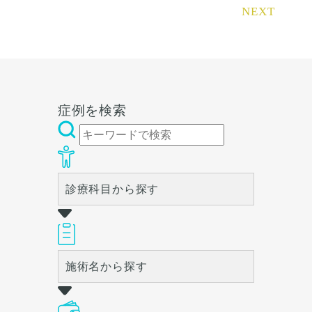
リングにて診察させていただ
のでご注意下さい。 カウンセ
NEXT
いた上でその方一人一人の状
リングにて診察させていただ
態をふまえて、治療法をご提
いた上でその方一人一人の状
案します。
態をふまえて、治療法をご提
案します。
症例を検索
診療科目から探す
施術名から探す