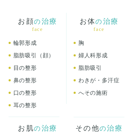
お顔
治療
お体
治療
の
の
face
face
輪郭形成
胸
脂肪吸引（顔）
婦人科形成
目の整形
脂肪吸引
鼻の整形
わきが・多汗症
口の整形
へその施術
耳の整形
お肌
治療
その他
治療
の
の