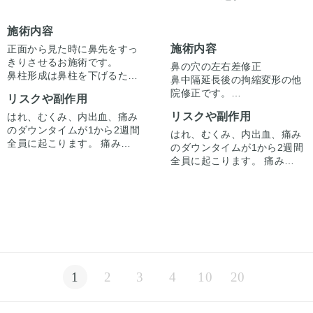
施術内容
施術内容
正面から見た時に鼻先をすっ
きりさせるお施術です。
鼻の穴の左右差修正
鼻柱形成は鼻柱を下げるため
鼻中隔延長後の拘縮変形の他
でなく、鼻先に移植した軟骨
院修正です。
リスクや副作用
の後戻りの予防も兼ねて行っ
小鼻の高さの左右差を左を外
ています。
リスクや副作用
はれ、むくみ、内出血、痛み
側下方向に移動させ修正して
余った軟骨を粉砕しハンプの
のダウンタイムが1から2週間
います。
はれ、むくみ、内出血、痛み
下に移植することでハンプの
全員に起こります。 痛みは3
左の鼻の穴は、内側を皮弁を
のダウンタイムが1から2週間
段差も滑らかにしています。
から4日は痛み止めを飲んで
用いた鼻孔縁挙上で、
全員に起こります。 痛みは3
生活。 1週間くらいすると押
外側は拘縮解除し耳介軟骨と
から4日は痛み止めを飲んで
さえると痛い程度になりま
真皮脂肪の移植で鼻孔縁下降
生活。 1週間くらいすると押
す。内出血は平均2週間くら
しています。
さえると痛い程度になりま
いで目立たなくなります。 稀
同時に鼻先へも耳介軟骨移植
す。内出血は平均2週間くら
に感染がありますが、そのよ
をしています。
いで目立たなくなります。 稀
うな際は責任を持って当院で
に感染がありますが、そのよ
治療します。 仕上がりには個
うな際は責任を持って当院で
人差があるので、手術を受け
治療します。 仕上がりには個
1
2
3
4
10
20
た人全員がこの写真の様な変
人差があるので、手術を受け
化をするわけではありません
た人全員がこの写真の様な変
のでご注意下さい。 カウンセ
化をするわけではありません