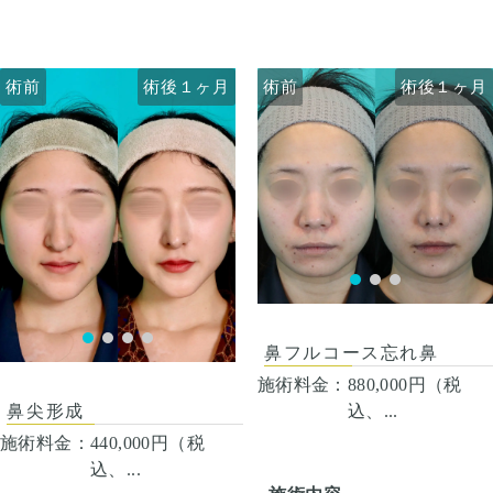
から4日は痛み止めを飲んで
から4日は痛み止めを飲んで
生活。1週間くらいすると押
生活。 1週間くらいすると押
さえると痛い程度になりま
さえると痛い程度になりま
す。 内出血は平均2週間くら
す。内出血は平均2週間くら
術前
術前
術後１ヶ月
術前
術前
術後１ヶ月
術後１ヶ月
いで目立たなくなります。顎
いで目立たなくなります。 稀
先や下唇の痺れが出ることが
に感染がありますが、そのよ
あります。 多くは通常1ヶ月
うな際は責任を持って当院で
以内に改善します。 稀に感染
治療します。 仕上がりには個
がありますが、そのような際
人差があるので、手術を受け
は責任を持って当院で治療し
た人全員がこの写真の様な変
ます。 仕上がりには個人差が
化をするわけではありません
あるので、手術を受けた人全
のでご注意下さい。 カウンセ
員がこの写真の様な変化をす
リングにて診察させていただ
るわけではありませんのでご
いた上でその方一人一人の状
術後１ヶ月
注意下さい。 カウンセリング
態をふまえて、治療法をご提
にて診察させていただいた上
案します。
で、その方一人一人の状態を
鼻フルコース忘れ鼻
ふまえて、治療法をご提案し
施術料金：
880,000円（税
ます。
込、...
鼻尖形成
施術料金：
440,000円（税
込、...