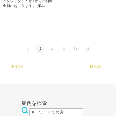
のダウンタイムが1から2週間
軟骨の処理を行い、大鼻翼軟
やかな垢抜けた印象になりま
さえると痛い程度になりま
全員に起こります。 痛みは3
骨の位置を調整し鼻先の向き
した。
す。内出血は平均2週間くら
から4日は痛み止めを飲んで
を上向きに、ストラット法で
全体として腫れむくみはスッ
いで目立たなくなります。 稀
生活。 1週間くらいすると押
土台を作りonlayの耳介軟骨
キリ落ちついていますが、こ
に感染がありますが、そのよ
さえると痛い程度になりま
で鼻先の高さをだしました。
こからよりシュッとなり、術
うな際は責任を持って当院で
す。内出血は平均2週間くら
小鼻は内側＋外側法により正
後半年で完成になります
治療します。 仕上がりには個
いで目立たなくなります。 稀
面から見てもスッキリした印
人差があるので、手術を受け
に感染がありますが、そのよ
象になっています。
た人全員がこの写真の様な変
うな際は責任を持って当院で
化をするわけではありません
治療します。 仕上がりには個
のでご注意下さい。 カウンセ
2
3
4
5
10
20
人差があるので、手術を受け
リングにて診察させていただ
た人全員がこの写真の様な変
いた上でその方一人一人の状
化をするわけではありません
態をふまえて、治療法をご提
のでご注意下さい。 カウンセ
PREV
NEXT
案します。
リングにて診察させていただ
いた上でその方一人一人の状
態をふまえて、治療法をご提
案します。
症例を検索