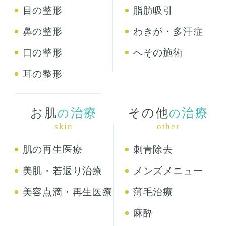
目の整形
脂肪吸引
鼻の整形
わきが・多汗症
口の整形
へその施術
耳の整形
お肌
治療
その他
治療
の
の
skin
other
肌の再生医療
刺青除去
美肌・若返り治療
メンズメニュー
美容点滴・再生医療
薄毛治療
麻酔