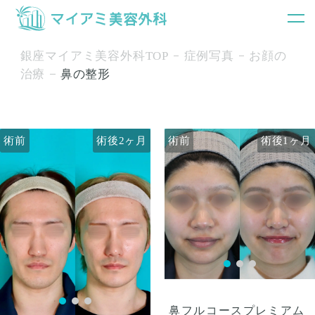
銀座マイアミ美容外科TOP
症例写真
お顔の
治療
鼻の整形
術前
術前
術後2ヶ月
術後1ヶ月
術前
術前
術後2ヶ月
術後1ヶ月
鼻フルコースプレミアム