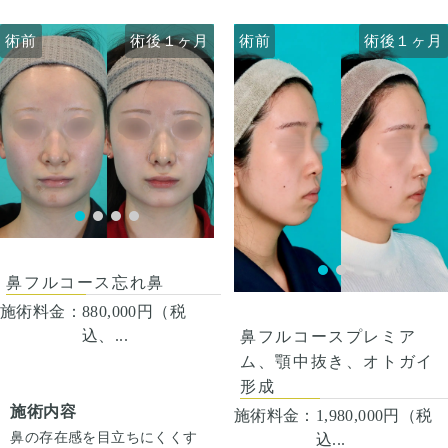
人差があるので、手術を受け
さえると痛い程度になりま
調整し、鼻先に軟骨を重ねて
た人全員がこの写真の様な変
す。 内出血は平均2週間くら
高さを出しました。
施術はオープン法で行ってい
術前
術前
術後１ヶ月
術後１ヶ月
術前
術前
術後１ヶ月
術後１ヶ月
化をするわけではありません
いで目立たなくなります。顎
鼻筋にプロテーゼを挿入し、
ます。鼻柱に傷がつき、赤み
のでご注意下さい。 カウンセ
先や下唇の痺れが出ることが
全体的にスッキリと高さをだ
がでますが、3ヶ月〜半年ほ
リングにて診察させていただ
あります。 多くは通常1ヶ月
しました。
どで色味は抜けて目立ちづら
面長感はオトガイ中抜き骨切
いた上でその方一人一人の状
以内に改善します。 稀に感染
中顔面のボリュームは人工骨
くなってきます。
りで調整させていただきまし
態をふまえて、治療法をご提
がありますが、そのような際
（ハイドロキシアパタイト）
た。
案します。
は責任を持って当院で治療し
でボリュームを補いました。
自然な範囲内で、その中でも
顎の骨は、オトガイ神経とい
ます。 仕上がりには個人差が
貴族手術は土台が持ち上がる
しっかり短くというご本人様
う感覚神経があるために切除
あるので、手術を受けた人全
分、小鼻が広がることがあり
のご希望に沿うよう骨を切除
できる幅には限界がありま
員がこの写真の様な変化をす
ます。小鼻縮小で小鼻の幅も
させていただきました。
す。
カウンセリング時に3Dシミュ
るわけではありませんのでご
スッキリと調整致しました。
また、あまりに短くしすぎる
レーションでどのくらい顎を
注意下さい。 カウンセリング
と不自然な輪郭になるリスク
出すかをご本人様とすり合わ
にて診察させていただいた上
もあります。自然な範囲で、
せ、ご希望に沿って骨切りさ
鼻の施術と貴族手術、輪郭骨
で、その方一人一人の状態を
その中で1人1人の希望に合わ
せていただきました。
切りによって口元の突出感も
鼻フルコース忘れ鼻
ふまえて、治療法をご提案し
せて切除幅を決めさせていた
改善し、スッキリしました。
施術料金：
880,000円（税
ます。
だいております。
顔全体がスッキリと、バラン
スが整い、一気に垢抜けた印
込、...
鼻フルコースプレミア
象になりました。術後2ヶ月
ム、顎中抜き、オトガイ
で、腫れは大分引いてはきて
形成
いますが、ここからよりシュ
ッとなり、術後半年で完成に
施術内容
施術料金：
1,980,000円（税
なります。
鼻の存在感を目立ちにくくす
込...