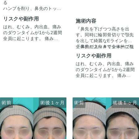
る
ハンプを削り、鼻先のトップ
の位置をやや上にすることで
リスクや副作用
横からのラインを整えていま
施術内容
す。
はれ、むくみ、内出血、痛み
『鼻先を下げつつ高さを出
のダウンタイムが1から2週間
す。同時に輪郭骨切りで顎先
全員に起こります。 痛みは3
を出して綺麗なEラインを。
から4日は痛み止めを飲んで
全体的にスッキリシャープな
『鼻先が上向きで全体的に低
生活。 1週間くらいすると押
印象に。』
いのが悩み。顎先を出して口
リスクや副作用
さえると痛い程度になりま
ゴボ感を無くしたい。綺麗な
す。内出血は平均2週間くら
はれ、むくみ、内出血、痛み
Eラインを作りたい』
顎の長さをあたり長くしたい
いで目立たなくなります。 稀
のダウンタイムが1から2週間
とご希望がありました。
ない
に感染がありますが、そのよ
全員に起こります。 痛みは3
という希望がありましたの
うな際は責任を持って当院で
から4日は痛み止めを飲んで
で、中抜きの施術とあわせて
カウンセリング時に3Dシミュ
治療します。 仕上がりには個
生活。1週間くらいすると押
オトガイ形成させていただき
レーションでどのくらい顎を
人差があるので、手術を受け
さえると痛い程度になりま
ました。
出すかをご本人様とすり合わ
た人全員がこの写真の様な変
す。 内出血は平均2週間くら
適量中抜きを行い、しっかり
せ、ご希望に沿って骨切りさ
鼻に関しては、鼻先の向きを
術前
術前
術後１ヶ月
術前
術前
術後１ヶ月
術後１ヶ月
化をするわけではありません
いで目立たなくなります。顎
と顎先を前進させて長さと顎
せていただきました。
調整しつつ高さを出す必要が
のでご注意下さい。 カウンセ
先や下唇の痺れが出ることが
先の位置を調整しました。さ
ありました。
リングにて診察させていただ
あります。 多くは通常1ヶ月
らに顎先を少しシャープにな
耳介軟骨での鼻中隔延長を行
施術はオープン法で行ってい
いた上でその方一人一人の状
以内に改善します。 稀に感染
るようにしました。
い、鼻先の向きを下げつつ高
ます。鼻柱に傷がつき、赤み
態をふまえて、治療法をご提
がありますが、そのような際
さのベースを決め、onlayの
がでますが、3ヶ月〜半年ほ
案します。
は責任を持って当院で治療し
耳介軟骨で鼻先の高さをだし
どで色味は抜けて目立ちづら
鼻と輪郭の複合術で綺麗なE