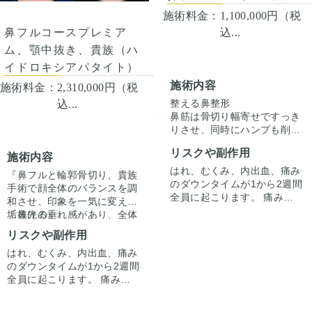
施術料金：
1,100,000円（税
込...
鼻フルコースプレミア
ム、顎中抜き、貴族（ハ
イドロキシアパタイト）
施術内容
施術料金：
2,310,000円（税
整える鼻整形
込...
鼻筋は骨切り幅寄せですっき
りさせ、同時にハンプも削り
鼻全体の存在感を目立ちにく
リスクや副作用
くしています。
施術内容
ハンプ切除は最小限に鼻中隔
はれ、むくみ、内出血、痛み
『鼻フルと輪郭骨切り、貴族
延長で鼻先の高さを出すこと
のダウンタイムが1から2週間
手術で顔全体のバランスを調
で横からのラインも整えてい
全員に起こります。 痛みは3
和させ、印象を一気に変えて
ます。
から4日は痛み止めを飲んで
垢抜ける』
『鼻先の垂れ感があり、全体
生活。 1週間くらいすると押
的に鼻が低い。中顔面の立体
リスクや副作用
さえると痛い程度になりま
感がなく口元が出ている印象
す。内出血は平均2週間くら
はれ、むくみ、内出血、痛み
なのがコンプレックス。面長
口元の出ている印象は鼻先が
いで目立たなくなります。 稀
のダウンタイムが1から2週間
感も解消させてバランスのい
下向きに向いてることと鼻の
に感染がありますが、そのよ
全員に起こります。 痛みは3
い顔になりたい。』
低さ、中顔面のボリュームロ
うな際は責任を持って当院で
から4日は痛み止めを飲んで
とご希望がありました。
スが原因でした。
鼻は耳介軟骨での鼻中隔延長
治療します。 仕上がりには個
生活。1週間くらいすると押
で鼻先を上向きになるように