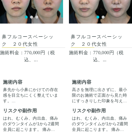
ます。 仕上がりには個人差が
ました。
くなってきます。
ラインを作りました。
あるので、手術を受けた人全
プロテーゼで鼻筋が鼻先にか
オトガイ形成は、後ろに下が
員がこの写真の様な変化をす
けて自然な高さになるように
っている顎先の骨をそのまま
るわけではありませんのでご
術後１ヶ月
調整しました。
前に出す施術のため、正面か
注意下さい。 カウンセリング
内側＋外側法での小鼻縮小も
ら見た時の顎先の長さがどう
全体としてスッキリとし、華
にて診察させていただいた上
行い、正面から見ても鼻筋、
しても少し長くなります。
やかな垢抜けた印象になりま
で、その方一人一人の状態を
鼻先、小鼻がスッキリした印
そのため、同時に中抜きもす
した。腫れむくみは落ちつい
鼻フルコースベーシッ
鼻フルコースベーシッ
ふまえて、治療法をご提案し
象になっています。
ることで顎の長さを同じくら
ていますが、ここからよりシ
ク ２０代女性
ク ２０代女性
ます。
い、もしくは短くしつつ前に
ュッとなり、術後半年で完成
出すことが可能です。
になります。
施術料金：
770,000円（税
施術料金：
770,000円（税
込、...
込、...
施術内容
施術内容
鼻先から小鼻にかけての存在
高さを無理に出さずに、最小
感を目立ちにくく整えていま
限のお施術で正面から見た時
す。
にすっきりした印象を与える
鼻先は鼻尖形成で可能な範囲
施術です。
リスクや副作用
リスクや副作用
で下向きになるよう縫合固定
しています。
はれ、むくみ、内出血、痛み
はれ、むくみ、内出血、痛み
術後1ヶ月だとまだ傷跡は目
のダウンタイムが1から2週間
のダウンタイムが1から2週間
立つ時期です。
全員に起こります。 痛みは3
全員に起こります。 痛みは3