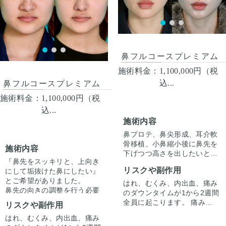
のでご注意下さい。 カウンセ
うに軟骨の位置を調整し固定
は抜けて目立ちづらくなりま
案します。
リングにて診察させていただ
しました。
す。
いた上でその方一人一人の状
態をふまえて、治療法をご提
案します。
鼻フルコースプレミアム
施術料金：
1,100,000円（税
込...
鼻フルコースプレミアム
施術料金：
1,100,000円（税
込...
施術内容
鼻プロテ、鼻尖形成、耳介軟
骨移植、小鼻縮小後に鼻先を
施術内容
下げつつ高さを出したいとの
『鼻先をスッキリと、上向き
ことで鼻中隔延長をしていま
リスクや副作用
にして垢抜けた鼻にしたい』
す。
とご希望がありました。
鼻先の丸みは残しつつすっき
はれ、むくみ、内出血、痛み
鼻先の向きの調整を行う必要
りさせています。
のダウンタイムが1から2週間
があり、軟骨の土台が少し弱
全員に起こります。 痛みは3
リスクや副作用
かったため、オープン法でア
から4日は痛み止めを飲んで
はれ、むくみ、内出血、痛み
プローチしました。
全体としてスッキリとし、華
生活。 1週間くらいすると押