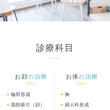
診療科目
お顔
治療
お体
治療
の
の
face
face
輪郭形成
胸
脂肪吸引（顔）
婦人科形成