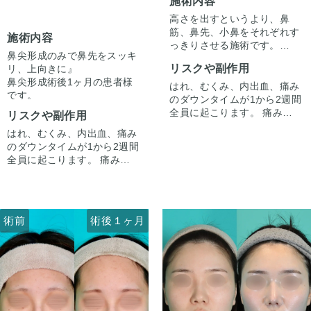
施術内容
高さを出すというより、鼻
筋、鼻先、小鼻をそれぞれす
施術内容
っきりさせる施術です。
鼻尖形成のみで鼻先をスッキ
正面からの印象をすっきりさ
リスクや副作用
リ、上向きに』
せています。
鼻尖形成術後1ヶ月の患者様
はれ、むくみ、内出血、痛み
です。
のダウンタイムが1から2週間
『鼻先の丸みが悩み。スッキ
全員に起こります。 痛みは3
リスクや副作用
リさせて、できれば上向きに
軟骨移植は希望されず、鼻尖
から4日は痛み止めを飲んで
はれ、むくみ、内出血、痛み
したい。』
形成のみでやりたい。とご希
生活。 1週間くらいすると押
のダウンタイムが1から2週間
というお悩みで受診されまし
望がありました。
さえると痛い程度になりま
全員に起こります。 痛みは3
た。
鼻先の向きを調整するため、
す。内出血は平均2週間くら
から4日は痛み止めを飲んで
オープン法で施術を行いまし
いで目立たなくなります。 稀
生活。 1週間くらいすると押
た。
に感染がありますが、そのよ
さえると痛い程度になりま
大鼻翼軟骨上の皮下脂肪を除
うな際は責任を持って当院で
す。内出血は平均2週間くら
去し、Cephalic trimを行い、
治療します。 仕上がりには個
術前
術後１ヶ月
術前
術後１ヶ月
いで目立たなくなります。 稀
軟骨自体のボリュームも減ら
人差があるので、手術を受け
に感染がありますが、そのよ
しました。
手術後1ヶ月でスッキリして
た人全員がこの写真の様な変
うな際は責任を持って当院で
またわ軟骨同士を糸でグッと
いますが、ここからよりスッ
化をするわけではありません
治療します。 仕上がりには個
合わせることによって鼻先を
キリし、半年ほどで完成とな
のでご注意下さい。 カウンセ
人差があるので、手術を受け
スッキリさせつつ、少し高さ
ります。
リングにて診察させていただ
た人全員がこの写真の様な変
を出しました。
鼻柱の傷もまだ赤みはありま
いた上でその方一人一人の状
化をするわけではありません
鼻先の向きを上向きにするよ
すが、3ヶ月〜半年ほどで色
態をふまえて、治療法をご提