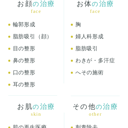
お顔
治療
お体
治療
の
の
face
face
輪郭形成
胸
脂肪吸引（顔）
婦人科形成
目の整形
脂肪吸引
鼻の整形
わきが・多汗症
口の整形
へその施術
耳の整形
お肌
治療
その他
治療
の
の
skin
other
肌の再生医療
刺青除去