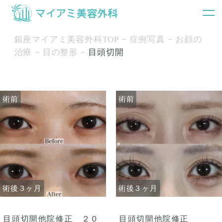
銀座マイアミ美容外科TOP
症例写真
お顔の
治療
目の整形
目頭切開
術前
術前
術後３ヶ月
術後３ヶ月
目頭切開他院修正 ２０
目頭切開他院修正