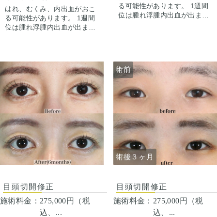
ます。左は2回Z形成をしてい
る可能性があります。 1週間
である縦縫合に戻すことで傷
はれ、むくみ、内出血がおこ
ます。
位は腫れ浮腫内出血が出ます
跡を目立ちにくくすることが
る可能性があります。 1週間
傷跡修正も同時にしていま
が1週間から2週間くらいかけ
できます。
位は腫れ浮腫内出血が出ます
す。
てゆっくり引きます。 ごく
それ以外にも凹みの部分を筋
が1週間から2週間くらいかけ
稀、感染が起きたりむくみが
を充填させるなどの処置もし
てゆっくり引きます。 ごく
長続く（1ヶ月くらい）方が
ています。
稀、感染が起きたりむくみが
います。 微妙な左右差は出る
傷跡の残り方には個人差はあ
長続く（1ヶ月くらい）方が
術前
ことがあります。 合併症が起
ります。
います。 微妙な左右差は出る
こっても当院で責任を持って
ことがあります。 合併症が起
治療します。 手術を受けた人
こっても当院で責任を持って
全員が写真の様な変化をする
治療します。 手術を受けた人
わけではない事にも注意して
全員が写真の様な変化をする
ください。 その人ごとに個性
わけではない事にも注意して
がありますので、手術の結果
ください。 その人ごとに個性
にも個人差はあります。
がありますので、手術の結果
にも個人差はあります。
術後３ヶ月
目頭切開修正
目頭切開修正
施術料金：
275,000円（税
施術料金：
275,000円（税
込、...
込、...