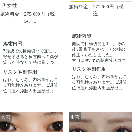
代女性
施術料金：
275,000円（税
込、...
施術料金：
275,000円（税
込、...
施術内容
施術内容
他院で目頭切開を1回、その
後3回修正をされ、その後の
Z形成での目頭切開で無理に
修正をいたしました。
寄せすぎると横方向への傷が
右目は逆Zでの蒙古襞形成で
笑った時などで特に目立つこ
狭くし、右目はZ形成での目
とがあります。
リスクや副作用
頭切開で広げ左右差を修正し
リスクや副作用
逆Zで傷の流れを自然な向き
はれ、むくみ、内出血がおこ
ています。
である縦縫合に戻すことで傷
はれ、むくみ、内出血がおこ
る可能性があります。 1週間
切開の際に傷跡も目立ちに
跡を目立ちにくくすることが
る可能性があります。 1週間
位は腫れ浮腫内出血が出ます
くくなるよう修正していま
できます。それ以外にも凹み
位は腫れ浮腫内出血が出ます
が1週間から2週間くらいかけ
す。
の部分を筋を充填させるなど
が1週間から2週間くらいかけ
てゆっくり引きます。 ごく
の処置もしています。
てゆっくり引きます。 ごく
稀、感染が起きたりむくみが
稀、感染が起きたりむくみが
長続く（1ヶ月くらい）方が
長続く（1ヶ月くらい）方が
います。 微妙な左右差は出る
術前
術前
います。 微妙な左右差は出る
ことがあります。 合併症が起
ことがあります。 合併症が起
こっても当院で責任を持って
こっても当院で責任を持って