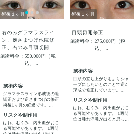
さい。 その人ごとに個性があ
さい。 その人ごとに個性があ
りますので、手術の結果にも
りますので、手術の結果にも
個人差はあります。
個人差はあります。
術後１ヶ月
術後１ヶ月
術後１ヶ月
右のみグラマラスライ
目頭切開修正
ン、逆さまつげ他院修
施術料金：
275,000円（税
正、右のみ目頭切開
込、...
施術料金：
550,000円（税
込、...
施術内容
目頭の立ち上がりをよりシャ
ープにしたいとのことで逆Z
施術内容
形成で修正しています。
グラマラスライン形成後の過
同時に傷跡の修正もしていま
矯正および逆さまつげの修正
リスクや副作用
す。
術後1ヶ月の経過です。
はれ、むくみ、内出血がおこ
他院でのグラマラスライン形
る可能性があります。 1週間
リスクや副作用
成で右のみひきつれが強く角
位は腫れ浮腫が出ると思って
張った下瞼を瘢痕解除し修正
はれ、むくみ、内出血がおこ
下さい。むくみは1週間から2
しています。
る可能性があります。 1週間
週間くらいかけてゆっくり引
逆さまつげ、目頭の左右差改