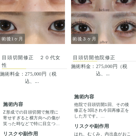
治療します。 手術を受けた人
治療します。 手術を受けた人
全員が写真の様な変化をする
全員が写真の様な変化をする
わけではない事にも注意して
わけではない事にも注意して
ください。 その人ごとに個性
ください。 その人ごとに個性
がありますので、手術の結果
がありますので、手術の結果
にも個人差はあります。
にも個人差はあります。
術後1ヶ月
術後３ヶ月
目頭切開修正 ２０代女
目頭切開他院修正
性
施術料金：
275,000円（税
込、...
施術料金：
275,000円（税
込、...
施術内容
施術内容
他院で目頭切開1回、その後
修正を3回され今回再修正を
Z形成での目頭切開で無理に
した方です。
寄せすぎると横方向への傷が
右目は逆Zでの蒙古襞形成、
笑った時などで特に目立つこ
リスクや副作用
左目はZ形成でも目頭切開で
とがあります。
左右差と傷跡の修正をしてい
リスクや副作用
はれ、むくみ、内出血がおこ
逆Zで傷の流れを自然な向き