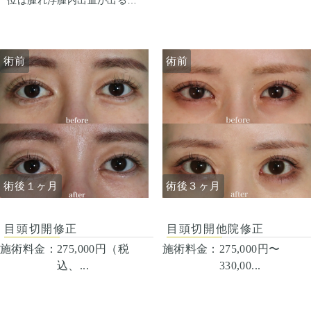
位は腫れ浮腫内出血が出ると
きます。 ごくたまに、感染が
善目的で右のみ目頭切開も行
思って下さい。1週間から2週
起きたりむくみが長続き（1
っています。
間くらいかけてゆっくり引き
ヶ月くらい）する人がいま
ます。 ごくたまに、感染が起
す。微妙な左右差は出ること
きたりむくみが長続き（1ヶ
があります。 合併症が起こっ
術前
術前
月くらい）する人がいます。
ても、当院で責任を持って治
微妙な左右差は出ることがあ
療します。 手術を受けた人全
ります。 合併症が起こって
員が写真の様な変化をするわ
も、当院で責任を持って治療
けではない事にも注意してく
します。 手術を受けた人全員
ださい。 その人ごとに個性が
が写真の様な変化をするわけ
ありますので、手術の結果に
ではない事にも注意してくだ
も個人差はあります。
さい。 その人ごとに個性があ
りますので、手術の結果にも
個人差はあります。
術後１ヶ月
術後３ヶ月
目頭切開修正
目頭切開他院修正
施術料金：
275,000円（税
施術料金：
275,000円〜
込、...
330,00...