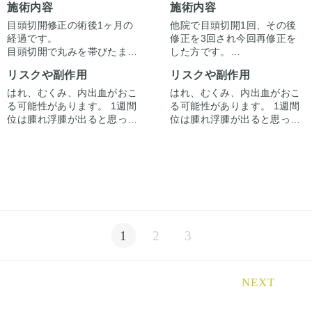
施術内容
施術内容
目頭切開修正の術後1ヶ月の
他院で目頭切開1回、その後
経過です。
修正を3回され今回再修正を
目頭切開で丸みを帯びたまま
した方です。
より過ぎた目頭を逆Zでシャ
右目は逆Zでの蒙古襞形成、
リスクや副作用
リスクや副作用
ープ感を出しつつ戻していま
左目はZ形成でも目頭切開で
す。
左右差と傷跡の修正をしてい
はれ、むくみ、内出血がおこ
はれ、むくみ、内出血がおこ
術後1ヶ月なのでまだ傷の赤
ます。
る可能性があります。 1週間
る可能性があります。 1週間
みが残る時期です。
複数回の手術でできた手術痕
位は腫れ浮腫が出ると思って
位は腫れ浮腫が出ると思って
はある程度目立たないように
下さい。むくみは1週間から2
下さい。むくみは1週間から2
意識して切開していますが、
週間くらいかけてゆっくり引
週間くらいかけてゆっくり引
完全に消すのは困難です。
きます。 ごくたまに、感染が
きます。 ごくたまに、感染が
起きたりむくみが長続き（1
起きたりむくみが長続き（1
ヶ月くらい）する人がいま
ヶ月くらい）する人がいま
す。微妙な左右差は出ること
す。微妙な左右差は出ること
があります。 合併症が起こっ
があります。 合併症が起こっ
ても、当院で責任を持って治
ても、当院で責任を持って治
1
2
3
療します。 手術を受けた人全
療します。 手術を受けた人全
員が写真の様な変化をするわ
員が写真の様な変化をするわ
けではない事にも注意してく
けではない事にも注意してく
ださい。 その人ごとに個性が
ださい。 その人ごとに個性が
NEXT
ありますので、手術の結果に
ありますので、手術の結果に
も個人差はあります。
も個人差はあります。