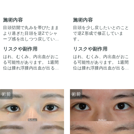
施術内容
施術内容
目頭切開で丸みを帯びたまま
目頭を少し戻したいとのこと
より過ぎた目頭を逆Zでシャ
で逆Z形成で修正していま
ープ感を出しつつ戻していま
す。
す。
リスクや副作用
リスクや副作用
はれ、むくみ、内出血がおこ
はれ、むくみ、内出血がおこ
る可能性があります。 1週間
る可能性があります。 1週間
位は腫れ浮腫内出血が出ると
位は腫れ浮腫内出血が出ると
思って下さい。1週間から2週
思って下さい。1週間から2週
間くらいかけてゆっくり引き
間くらいかけてゆっくり引き
ます。 ごくたまに、感染が起
ます。 ごくたまに、感染が起
きたりむくみが長続き（1ヶ
きたりむくみが長続き（1ヶ
術前
術前
術前
月くらい）する人がいます。
月くらい）する人がいます。
微妙な左右差は出ることがあ
微妙な左右差は出ることがあ
ります。 合併症が起こって
ります。 合併症が起こって
も、当院で責任を持って治療
も、当院で責任を持って治療
します。 手術を受けた人全員
します。 手術を受けた人全員
が写真の様な変化をするわけ
が写真の様な変化をするわけ
ではない事にも注意してくだ
ではない事にも注意してくだ