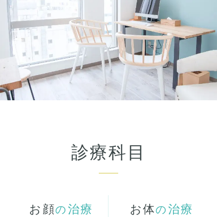
診療科目
お顔
治療
お体
治療
の
の