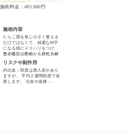
施術料金：
495,000円
施術内容
たらこ唇を単に小さく整える
だけではなくて、綺麗なM字
になる様にメリハリをつけて
整える方法です。くびれさせ
この様に、斜めから見ても綺
たいところは多めに切除し
麗にM字ができていて、立体
リスクや副作用
て、形を作ります。切る場所
的です。この手術は、たらこ
内出血：程度は個人差があり
は、口紅を塗れるところと塗
唇のかたにも適用できます
ますが、 平均２週間程度で改
れない粘膜のところの境目を
し、唇は厚くないけれども、
善します。 出血や血種：極ま
切ることになります。口紅が
単調でメリハリがない唇のか
れに起こります。追加で処置
塗れるところはドライリップ
たにも適用できます。局所麻
が必要になります。 腫れ、浮
といって、塗れないところは
酔で行うことも静脈麻酔で行
腫み:1から2週間程度で改善
ウェットリップと呼びます
うことも可能です。溶ける糸
します。 稀に月の単位で続く
が、このドライとウェットの
で縫いますので、抜糸はいり
こともあります。 痛み：痛み
境目を見極めてそこに傷が来
ませんが、もし抜糸をしたい
止めを内服して暮らせる程度
る様にして形成すると綺麗に
場合は7日から10日程度で可
です。7日程で楽になり、押
仕上がります。
能となります。
えたら痛い程度。 感染：ごく
稀に、細菌感染がおこること