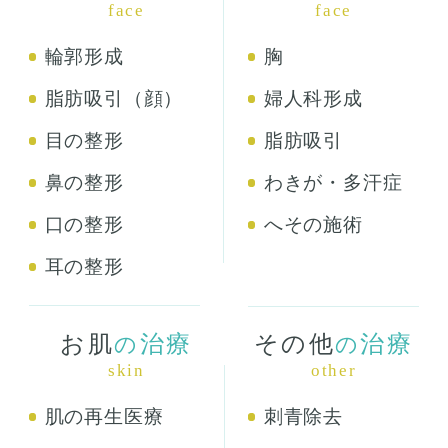
face
face
輪郭形成
胸
脂肪吸引（顔）
婦人科形成
目の整形
脂肪吸引
鼻の整形
わきが・多汗症
口の整形
へその施術
耳の整形
お肌
治療
その他
治療
の
の
skin
other
肌の再生医療
刺青除去