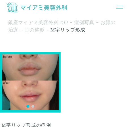
銀座マイアミ美容外科TOP
症例写真
お顔の
治療
口の整形
M字リップ形成
M字リップ形成の症例