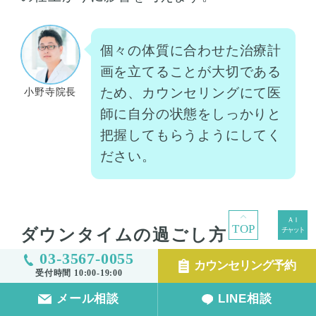
個々の体質に合わせた治療計
画を立てることが大切である
ため、カウンセリングにて医
小野寺院長
師に自分の状態をしっかりと
把握してもらうようにしてく
ださい。
TOP
ダウンタイムの過ごし方
03-3567-0055
カウンセリング予約
受付時間 10:00-19:00
まぶたの脂肪注入の施術を受けた後の過ご
メール相談
LINE相談
し方も、結果を左右する重要な要素です。