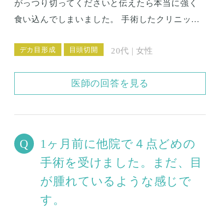
がっつり切ってくださいと伝えたら本当に強く
食い込んでしまいました。 手術したクリニック
に相談に行きましたが、もう少しは戻ってくる
デカ目形成
目頭切開
20代 | 女性
とのこと。 確かに最初の1ヶ月の時よりは、ゆる
まってきたような感じはしますが、真正面を見
医師の回答を見る
ると目と目の間の距離が近すぎる感じもします
し、肉が見えすぎているので心配です。 私みた
いに切りすぎてしまった目頭切開は簡単に戻せ
るのでしょうか。 手術をするとしたら、すぐに
1ヶ月前に他院で４点どめの
やっても良いのかということと、ダウンタイム
手術を受けました。まだ、目
が長くなるのかということも気になります。 な
が腫れているような感じで
んだか、最近鏡を見るのもいやで、落ち込みま
すし、やりすぎてしまったことを本当に後悔し
す。
ています。 家族や友人からも目頭に関しては切