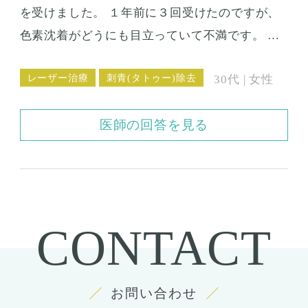
を受けました。 １年前に３回受けたのですが、
色素沈着がどうにも目立っていて不満です。 こ
ういう場合は、またレーザーをやればいいので
レーザー治療
刺青(タトゥー)除去
30代 | 女性
しょうか？ 何か治療法はありませんか？ ちなみ
にタトゥーの面積は切手ほどもなくて、大きな
医師の回答を見る
シミのように見えて本当にイヤです。
CONTACT
お問い合わせ