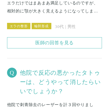
エラだけではまあまあ満足しているのですが、
なにか黒いポチッとしたものがあります。触る
相対的に顎が大きく見えるようになってしま
とチクチクしますが、これは糸なのでしょう
い、まだ悩んでいます。 この場合は、どんな修
か。 埋没法の説明を受けるときに、けんばん法
エラの整形
輪郭形成
30代 | 男性
正方法があるでしょうか？
という方法でしますという話をうけました。 い
まさらなんですが、この方法だから腫れやすい
医師の回答を見る
ということがあるのでしょうか。まぶたを閉じ
て上を見るとなんか、ゴロゴロした感じがあり
ますし、朝起きると目やにがつくことが多いの
ですが、こういった症状もだんだんと落ち着い
他院で反応の悪かったタトゥ
てくるものなんでしょうか。とても心配性なの
ーは、どうやって消したらい
で、いろんなことが不安に思えてしょうがない
いでしょうか？
です。相談に乗って欲しいです。
他院で刺青除去のレーザーを計３回やりまし