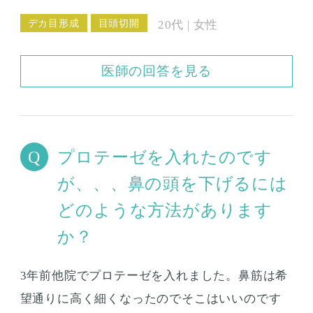
で、しっかり蒙古襞を取っていると思います。
デカ目形成
目頭切開
20代 | 女性
修正手術で症状を落ち着かせることは可能なの
でしょうか？
医師の回答を見る
プロテーゼを入れたのです
が、、、鼻の頭を下げるには
どのような方法があります
か？
3年前他院でプロテーゼを入れました。鼻筋は希
望通りに高く細くなったのでそこはいいのです