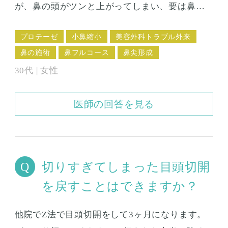
が、鼻の頭がツンと上がってしまい、要は鼻の
穴の面が以前よりも上を向いてしまっていると
プロテーゼ
小鼻縮小
美容外科トラブル外来
思います。鼻の穴が見えて嫌なので下げたいで
鼻の施術
鼻フルコース
鼻尖形成
す。 こういう高い鼻先を下げるときは、何か鼻
30代 | 女性
先を切り取ることになるのでしょうか？プロテ
ーゼを抜いてやり直す方がよいとしたら、どん
医師の回答を見る
な場合ですか？
切りすぎてしまった目頭切開
を戻すことはできますか？
他院でZ法で目頭切開をして3ヶ月になります。