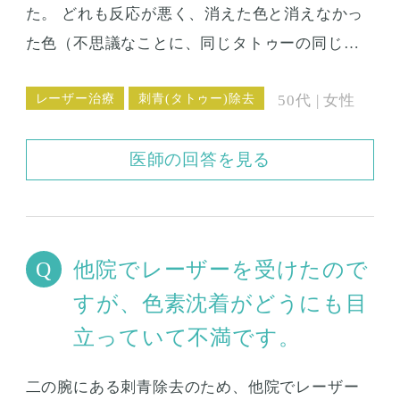
た。 どれも反応が悪く、消えた色と消えなかっ
た色（不思議なことに、同じタトゥーの同じ黒
色でも、部分的に消えていなかったりします）
レーザー治療
刺青(タトゥー)除去
50代 | 女性
がありました。 これはレーザーの種類を変えた
らうまく消せるのでしょうか？
医師の回答を見る
他院でレーザーを受けたので
すが、色素沈着がどうにも目
立っていて不満です。
二の腕にある刺青除去のため、他院でレーザー