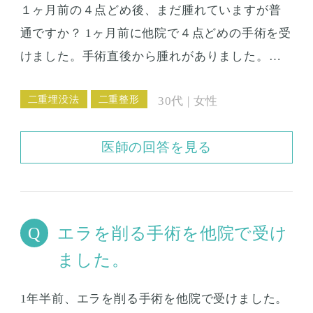
１ヶ月前の４点どめ後、まだ腫れていますが普
りすぎじゃないのと言われ続けていますし、な
通ですか？ 1ヶ月前に他院で４点どめの手術を受
んとか、元の目頭に戻らないかと悩んでいま
けました。手術直後から腫れがありました。だ
す。 こんな相談ですみませんがお返事いただけ
んだん良くなってきてはいますが、まだ、目が
ませんでしょうか。
二重埋没法
二重整形
30代 | 女性
腫れているような感じです。内出血も左だけ少
し出てしまいました。こちらは7日くらいで治っ
医師の回答を見る
たのですが...。 腫れに関しては、手術後3週間く
らいした時に施術したクリニックに相談に行っ
たのですが、むくみは必ず引くのでもう少し待
ってくださいと言われただけでした。それから1
エラを削る手術を他院で受け
週間経った今でも、まぶたを触ると少し痛いで
ました。
すし、腫れています。埋没法の腫れやむくみっ
て、普通どれくらい続くものなんでしょうか。
1年半前、エラを削る手術を他院で受けました。
今日気付いたのですが、左の外側のところだけ