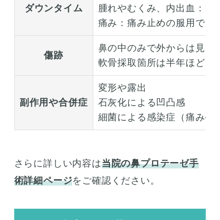
ダウンタイム
腫れやむくみ、内出血：1~
痛み：痛み止めの服用でコ
鼻の中のみで外からは見え
傷跡
軟骨採取箇所は半年ほどピ
変形や露出
副作用や合併症
石灰化による凹凸感
細菌による感染症（痛みや
さらに詳しい内容は
当院の鼻プロテーゼ手
術詳細ページ
をご確認ください。