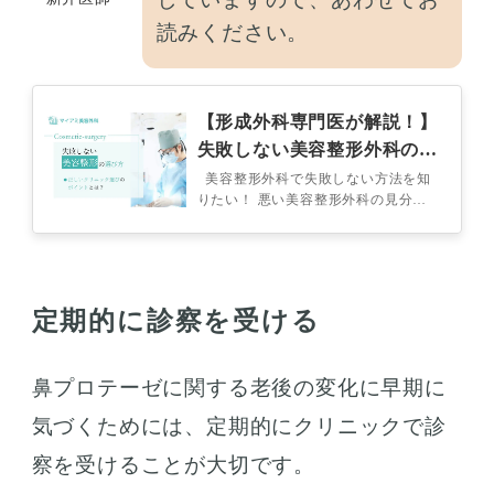
読みください。
【形成外科専門医が解説！】
失敗しない美容整形外科の選
び方は？正しいクリニックの
美容整形外科で失敗しない方法を知
りたい！ 悪い美容整形外科の見分け
選び方を紹介
方って？ 受診前に質問すべき内容と
は？ 美容整形を受けたいけ…
定期的に診察を受ける
鼻プロテーゼに関する老後の変化に早期に
気づくためには、定期的にクリニックで診
察を受けることが大切です。