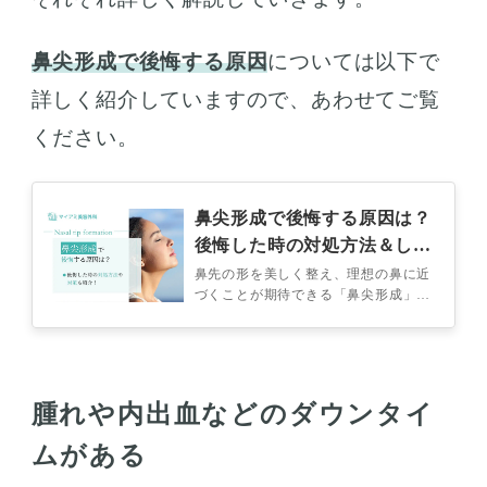
鼻尖形成で後悔する原因
については以下で
詳しく紹介していますので、あわせてご覧
ください。
鼻尖形成で後悔する原因は？
後悔した時の対処方法＆しな
いための対策も紹介
鼻先の形を美しく整え、理想の鼻に近
づくことが期待できる「鼻尖形成」。
鼻尖形成の施術に興味があるものの
「失敗して後悔したら怖い…」と不安
に思…
腫れや内出血などのダウンタイ
ムがある