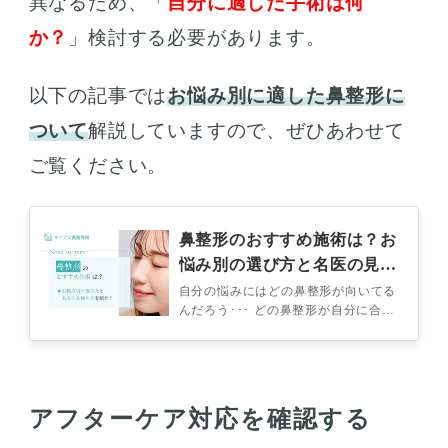
異なるため、「
自分に適した手術は何
か？
」検討する必要があります。
以下の記事では
お悩み別に適した鼻整形に
ついて
解説していますので、ぜひあわせて
ご覧ください。
鼻整形のおすすめ施術は？お
悩み別の選び方と名医の見極
め方を紹介！
自分の悩みにはどの鼻整形が向いてる
んだろう･･･ どの鼻整形が自分に合っ
ているのか知りたい 鼻整形の名医を
見極める方法は？ 鼻整形の検討し
て…
アフターケア対応を確認する