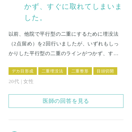
いです。 幅が狭くなってきたということは、糸
かず、すぐに取れてしまいま
の結び目がほどけてしまったのでしょうか。? 修
した。
正の手術を受けたいのですが、その場合、全て
以前、他院で平行型の二重にするために埋没法
の糸をはずして、また2点留めをしないとだめな
（2点留め）を2回行いましたが、いずれもしっ
のでしょうか。 それとも、取れているらしい左
かりした平行型の二重のラインがつかず、すぐ
の外側だけ追加すれば大丈夫なのでしょうか。
に取れてしまいました。 施術をしてくださった
ベストな方法を教えてください。
デカ目形成
二重埋没法
二重整形
目頭切開
先生に相談したのですが、私の場合は蒙古襞が
20代 | 女性
強いので、目頭切開をしないと平行型が出来な
いと言われました。 そう言われてみたものの、
医師の回答を見る
なかなか切る手術というのには抵抗がありま
す。 目頭切開というのはどのくらい切開するの
でしょうか。 また、糸で縫うと思いますが抜糸
までの間は、糸が目立ちますか？お化粧で隠れ