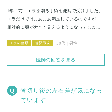
1年半前、エラを削る手術を他院で受けました。
エラだけではまあまあ満足しているのですが、
相対的に顎が大きく見えるようになってしま
い、まだ悩んでいます。 この場合は、どんな修
エラの整形
輪郭形成
30代 | 男性
正方法があるでしょうか？
医師の回答を見る
骨切り後の左右差が気になっ
ています