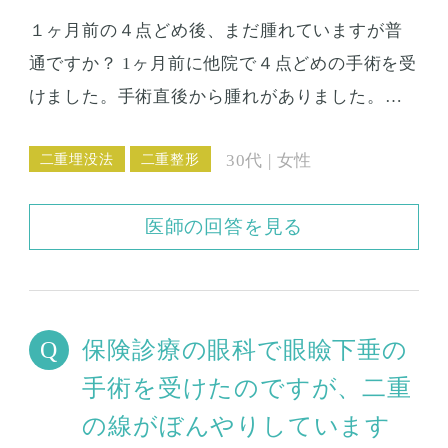
１ヶ月前の４点どめ後、まだ腫れていますが普
通ですか？ 1ヶ月前に他院で４点どめの手術を受
けました。手術直後から腫れがありました。だ
んだん良くなってきてはいますが、まだ、目が
二重埋没法
二重整形
30代 | 女性
腫れているような感じです。内出血も左だけ少
し出てしまいました。こちらは7日くらいで治っ
医師の回答を見る
たのですが...。 腫れに関しては、手術後3週間く
らいした時に施術したクリニックに相談に行っ
たのですが、むくみは必ず引くのでもう少し待
ってくださいと言われただけでした。それから1
保険診療の眼科で眼瞼下垂の
週間経った今でも、まぶたを触ると少し痛いで
手術を受けたのですが、二重
すし、腫れています。埋没法の腫れやむくみっ
の線がぼんやりしています
て、普通どれくらい続くものなんでしょうか。