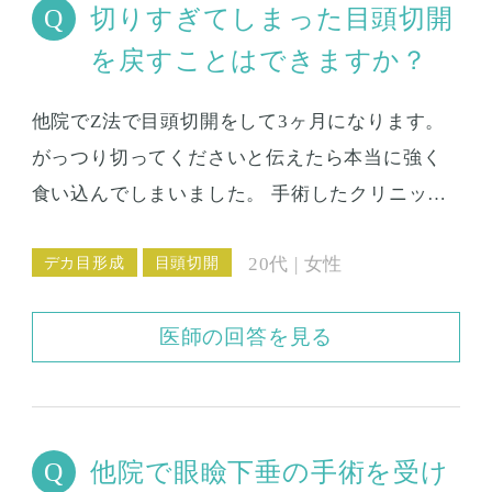
切りすぎてしまった目頭切開
ら半年でまた手術するのは体に良くないものな
を戻すことはできますか？
のでしょうか、またどのような方法で目頭切開
をしたらベストなのでしょうか。ZとかWとかあ
他院でZ法で目頭切開をして3ヶ月になります。
ると聞きました。 2回目の手術なのでダウンタイ
がっつり切ってくださいと伝えたら本当に強く
ムが長くなってしまったり、傷跡が目立ってし
食い込んでしまいました。 手術したクリニック
まったりということがあると怖いなと思ってい
に相談に行きましたが、もう少しは戻ってくる
ます。 このような状況なのですが、切り足すこ
デカ目形成
目頭切開
20代 | 女性
とのこと。 確かに最初の1ヶ月の時よりは、ゆる
とは可能なのでしょうか。 マイアミ美容外科で
まってきたような感じはしますが、真正面を見
は、セカンドオピニオンみたいに相談だけして
医師の回答を見る
ると目と目の間の距離が近すぎる感じもします
いただくことは出来るのでしょうか。
し、肉が見えすぎているので心配です。 私みた
いに切りすぎてしまった目頭切開は簡単に戻せ
るのでしょうか。 手術をするとしたら、すぐに
他院で眼瞼下垂の手術を受け
やっても良いのかということと、ダウンタイム