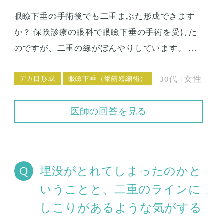
今日気付いたのですが、左の外側のところだけ
眼瞼下垂の手術後でも二重まぶた形成できます
なにか黒いポチッとしたものがあります。触る
か？ 保険診療の眼科で眼瞼下垂の手術を受けた
とチクチクしますが、これは糸なのでしょう
のですが、二重の線がぼんやりしています。 く
か。 埋没法の説明を受けるときに、けんばん法
っきりとした二重まぶたに埋没法ですることは
という方法でしますという話をうけました。 い
デカ目形成
眼瞼下垂（挙筋短縮術）
30代 | 女性
できますでしょうか。 二、三年前に、眼瞼下垂
まさらなんですが、この方法だから腫れやすい
と診断されて、近くの保険診療の眼科で挙筋前
ということがあるのでしょうか。まぶたを閉じ
医師の回答を見る
転法という手術を受けました。 皮膚を切開し
て上を見るとなんか、ゴロゴロした感じがあり
て、筋肉をつめるような手術をしたと聞いてい
ますし、朝起きると目やにがつくことが多いの
ます。手術して半年くらいはくっきりした二重
ですが、こういった症状もだんだんと落ち着い
だったのですが、その後だんだんと薄らいでき
てくるものなんでしょうか。とても心配性なの
埋没がとれてしまったのかと
てしまいました。 もともと、幅の広めな二重で
で、いろんなことが不安に思えてしょうがない
いうことと、二重のラインに
した。手術をする前よりも目は大きく開くよう
です。相談に乗って欲しいです。
しこりがあるような気がする
になって、見えづらさは解消しているのです