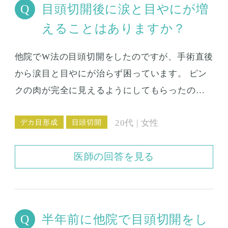
目頭切開後に涙と目やにが増
れば良いですけどメイクしても大丈夫でしょう
えることはありますか？
か。切る手術なので、結構はれてしまうのでし
ょうか。 どれくらいの長さのダウンタイムにな
他院でW法の目頭切開をしたのですが、手術直後
るのかがとても心配です。 元々は完全に一重ま
から涙目と目やにが治らず困っています。 ピン
ぶたで、現在は埋没の糸を取っていないので、
クの肉が完全に見えるようにしてもらったの
奥二重のような幅の狭い末広型の二重まぶたに
で、しっかり蒙古襞を取っていると思います。
なっています。 その場合は、目頭切開の手術を
デカ目形成
目頭切開
20代 | 女性
修正手術で症状を落ち着かせることは可能なの
する時、一緒に二重形成をしないといけないの
でしょうか？
でしょうか。目頭切開と一緒に二重手術をする
医師の回答を見る
場合は、切開法になるのでしょうか、それとも
埋没法で大丈夫なのでしょうか。 麻酔のことな
んですが、私は極度の怖がりで、麻酔の注射が
とても苦手です。 埋没法の時、片目2箇所の注射
半年前に他院で目頭切開をし