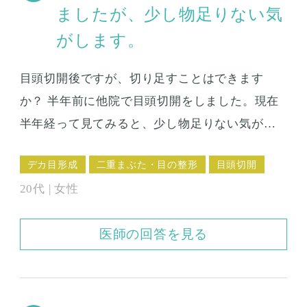
をやっと耐えたくらいです。注射すら痛くなく
ましたが、少し物足りない気
施術することはできないのでしょうか。
がします。
目頭切開後ですが、切り足すことはできます
か？ 半年前に他院で目頭切開をしました。現在
半年経って見てみると、少し物足りない気がし
ます。 ナチュラルな感じにしたかったので、あ
デカ目形成
二重まぶた・目の整形
目頭切開
まり切らないで欲しいとオーダーしたので仕方
20代 | 女性
ないのかとは思うのですが、もう少し目頭を切
りたいと思っています。 最初の手術は、三日月
医師の回答を見る
法という手術だそうです。 ダウンタイムは短く
て良かったのですが、後戻りしてしまったのか
とも思います。 今では、もう少し切ってくださ
いと言えば良かったと後悔しています。 手術か