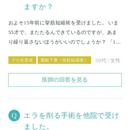
ますか？
およそ15年前に挙筋短縮術を受けました。 いま
55才で、またたるんできているのですが、あま
り繰り返さないほうがいいのでしょうか？ 「15
年後にまた切らなければならないのか」「すこ
デカ目形成
眼瞼下垂（挙筋短縮術）
50代 | 女性
し待った方がいいのか」迷っています。
医師の回答を見る
エラを削る手術を他院で受け
ました。