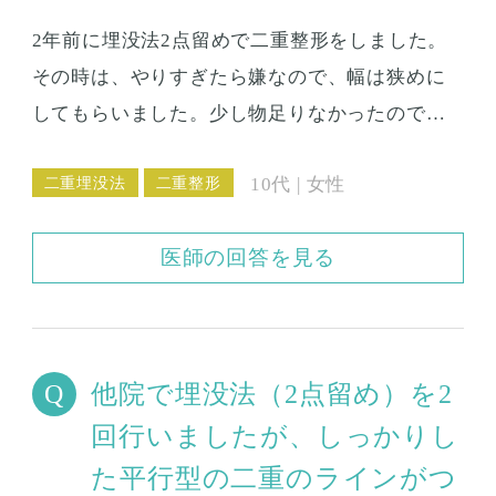
が、二重の線だけ元の二重よりも薄い感じで
2年前に埋没法2点留めで二重整形をしました。
す。 していただいた手術が目をおおきくあける
その時は、やりすぎたら嫌なので、幅は狭めに
ことが目的の手術で、決して美容外科が目的の
してもらいました。少し物足りなかったので、
手術ではないことは分かってはいるものの、実
幅を広げてもらうために、約１年前に埋没2点留
際に二重の線が薄くなってきてしまうと気にな
二重埋没法
二重整形
10代 | 女性
めをしました。 この時、幅を広げる手術なの
るようになってしまいました。 挙筋前転をした
で、前の糸は取らないで良いとのこので、取っ
時に、皮膚を切ったためかどうかわかりません
医師の回答を見る
ていません。 その後は問題なかったのですが、
が、結構腫れましたので、今回は腫れない手術
先月急に、左目の外側にしこりのようなものを
法が良いなと思い、埋没法を希望します。 眼瞼
感じ、その後だんだん赤くポツンとした点にな
下垂の手術後ですが、埋没法でくっきりした二
ってきました。市販薬を塗って治ってきたよう
重まぶたにしていただきたいです。
他院で埋没法（2点留め）を2
なのですが、左の目尻のほうだけ、二重の幅が
回行いましたが、しっかりし
狭くなってきました。 うっすらと赤いしこりの
た平行型の二重のラインがつ
ところは、まだコリコリと小さな塊があるみた