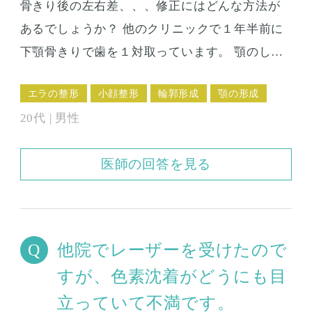
骨きり後の左右差、、、修正にはどんな方法が
あるでしょうか？ 他のクリニックで１年半前に
下顎骨きりで歯を１対取っています。 顎のしゃ
くれたのは治っていると思うのですが、若干の
エラの整形
小顔整形
輪郭形成
顎の形成
左右差があり、悩んでいます。 手術直後は「腫
20代 | 男性
れがひいたらおさまります」と言われていたの
ですが、これだけ時間が経過してもやはり左右
医師の回答を見る
差が気になります。 歯の幅が左右非対称だった
ため仕方がないのかも、、と思うのですが、こ
の修正にはどんな方法があるでしょうか？
他院でレーザーを受けたので
すが、色素沈着がどうにも目
立っていて不満です。