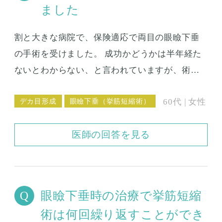
ました
が長くなるのかということも気になります。 な
んだか、最近鏡を見るのもいやで、落ち込みま
割と大きな病院で、保険適応で両目の眼瞼下垂
すし、やりすぎてしまったことを本当に後悔し
の手術を受けました。 成功かどうかは半年経た
ています。 家族や友人からも目頭に関しては切
ないとわからない、と言われていますが、術後
りすぎじゃないのと言われ続けていますし、な
の腫れが引いた時点から５か月後の現在にいた
んとか、元の目頭に戻らないかと悩んでいま
デカ目形成
眼瞼下垂（挙筋短縮術）
60代 | 女性
るまで、左右差がはっきりと出たまま治らなく
す。 こんな相談ですみませんがお返事いただけ
て、とても困っています。 その病院にはもう相
ませんでしょうか。
医師の回答を見る
談したくありません。 この修正手術というもの
はできるでしょうか？
眼瞼下垂時の治療で挙筋短縮
術は何回繰り返すことができ