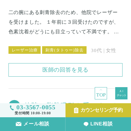
二の腕にある刺青除去のため、他院でレーザー
を受けました。 １年前に３回受けたのですが、
色素沈着がどうにも目立っていて不満です。 こ
ういう場合は、またレーザーをやればいいので
レーザー治療
刺青(タトゥー)除去
30代 | 女性
しょうか？ 何か治療法はありませんか？ ちなみ
にタトゥーの面積は切手ほどもなくて、大きな
医師の回答を見る
シミのように見えて本当にイヤです。
TOP
他院で脂肪吸引を受けました
03-3567-0055
カウンセリング予約
受付時間 10:00-19:00
が...
メール相談
LINE相談