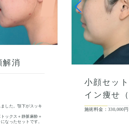
顎解消
小顔セッ
イン痩せ（
れました。顎下がスッキ
施術料金：
330,000
ボトックス＋静脈麻酔＋
ンになったセットです。
のところ、首は喉仏の高