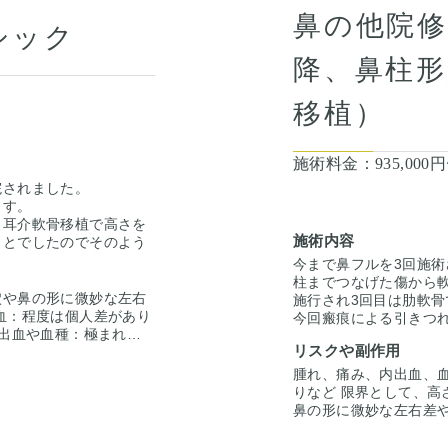
鼻の他院修
シック
降、鼻柱形
移植）
施術料金：
935,000円
院されました。
ます。
し耳介軟骨移植で高さを
施術内容
ことでしたのでそのよう
今まで鼻フルを3回施術
柱までつなげた傷から
穴や鼻の形に微妙な左右
施行され3回目は肋軟
血：程度は個人差があり
今回瘢痕による引きつ
 出血や血種：極まれに
と、鼻柱を下げていわゆ
リスクや副作用
。 腫れ、浮腫み:1から
てほしいという希望で
で続くこともあります。
いという事でした。
今回の修正はクローズ
腫れ、痛み、内出血、
す。7日程で楽にな
左の鼻孔は瘢痕で引き
りなど 限界として、高
、細菌感染がおこること
軟骨をコンポジットグ
鼻の形に微妙な左右差や
洗浄をすることが必要に
鼻翼-鼻柱-鼻翼が同じ
程度は個人差があります
下降させる事で鼻翼-鼻
血や血種：極まれに起