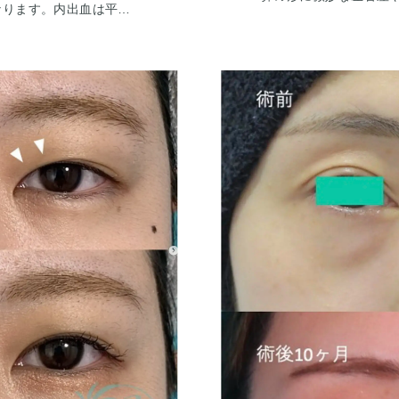
なります。内出血は平均
だ赤みが強くここから
程度は個人差があります
を吸ったところは1から
血や血種：極まれに起
出ても動かして大丈夫
腫れ、浮腫み:1から2
、そのような際は責任を
くこともあります。 痛
個人差があるので、手術
す。7日程で楽になり、
するわけではありません
菌感染がおこることも
、診察させていただいた
をすることが必要にな
アドバイスさせていただ