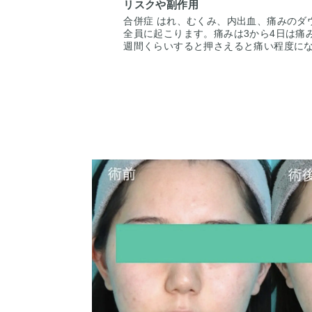
リスクや副作用
さあたりまでの脂肪を吸引しフェイスラ
す。
合併症 はれ、むくみ、内出血、痛みのダ
全員に起こります。痛みは3から4日は痛
週間くらいすると押さえると痛い程度に
2週間くらいで目立たなくなります。脂肪
3ヶ月ツッパリ感がでます。ツッパリ感が
です。ごく稀に感染や痺れがありますが
持って当院で治療します。仕上がりには
を受けた人全員がこの写真の様な変化を
のでご注意下さい。カウンセリングにて
上でその方一人一人の状態をふまえて、
きたいと思います。