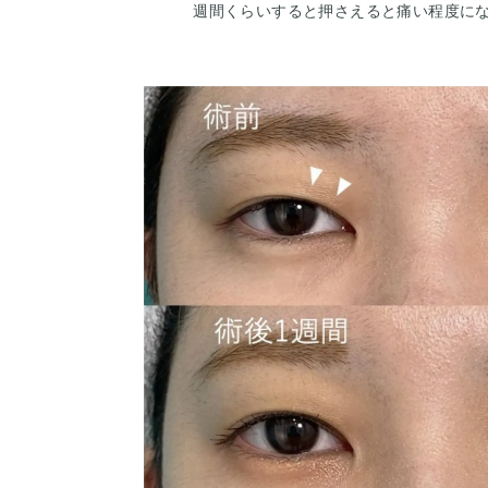
週間くらいすると押さえると痛い程度に
2週間くらいで目立たなくなります。脂肪
3ヶ月ツッパリ感がでます。ツッパリ感が
です。ごく稀に感染や痺れがありますが
持って当院で治療します。仕上がりには
を受けた人全員がこの写真の様な変化を
のでご注意下さい。カウンセリングにて
上でその方一人一人の状態をふまえて、
きたいと思います。