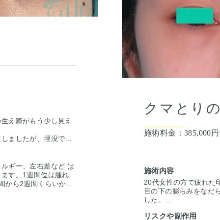
クマとり
の生え際がもう少し見え
施術料金：
385,000円
致しましたが、埋没での
ゆるんで切開ラインがま
での修正を行いました。
ようになりました。
ルギー、左右差など は
施術内容
ます。1週間位は腫れ
20代女性の方で疲れた
間から2週間くらいかけ
目の下の膨らみをなだ
が起きたりむくみが長続
した。
な左右差は出ることが
術後10ヶ月で傷跡もほ
任を持って治療します。
リスクや副作用
するわけではない事にも