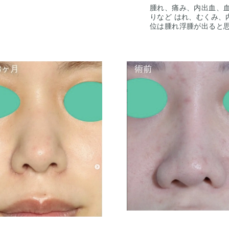
腫れ、痛み、内出血、
ありますので、手術の結
りなど はれ、むくみ、
位は腫れ浮腫が出ると思
らいかけてゆっくり引
みが長続き（1ヶ月く
ることがあります。 手
わけではない事にも注
ますので、手術の結果