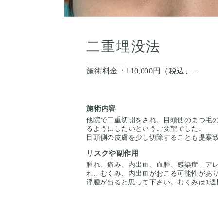
二重埋没法
施術料金：
110,000円（税込、...
施術内容
他院で二重切開をされ、目頭側のまつ毛
るようにしたいというご要望でした。
目頭側の皮膚を少し切除することも提案
修正を希望されました。長期間に埋没が
リスクや副作用
た出てくるという事もご了承の上、埋没
自然に目頭側のまつ毛の生え際が見える
腫れ、痛み、内出血、血腫、感染症、アレ
れ、むくみ、内出血がおこる可能性があり
浮腫が出ると思って下さい。むくみは1週
てゆっくり引きます。ごくたまに、感染
き（1ヶ月くらい）する人がいます。微妙
あります。 合併症が生じたら、当院で責
手術を受けた人全員が写真の様な変化を