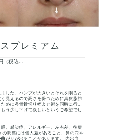
ースプレミアム
00円（税込...
れました。ハンプが大きいとそれを削ると
太く見えるので高さを保つために真皮脂肪
るために鼻骨骨切り幅よせ術を同時に行い
をもう少し下げて欲しいというご希望でし
尾側方向に下げました。鼻柱を下げる事で
ないように鼻尖形成術・耳介軟骨移植術で
にしました。
法（鼻孔から鼻柱までつなげた傷から軟骨
血腫、感染症、アレルギー、左右差、後戻
術する方法）で行いました。4枚目の写真
さの調整には個人差があること、鼻の穴や
に傷跡が出来ますが術後1ヶ月ですのでま
曲がりが出ることがあります。 内出血：