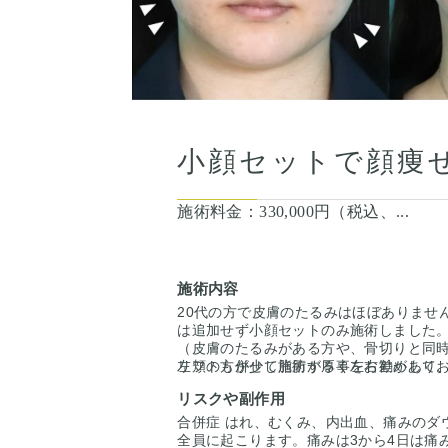
小顔セットで顔痩
施術料金：
330,000円（税込、...
施術内容
20代の方で皮膚のたるみはほぼありませ
は追加せず小顔セットのみ施術しました
（皮膚のたるみがある方や、骨切りと同
リフトも併せて施術する事をお勧めして
左頬の方が少し脂肪が厚く左右差があり
吸引しました。
リスクや副作用
合併症 はれ、むくみ、内出血、痛みのダ
全員に起こります。痛みは3から4日は痛