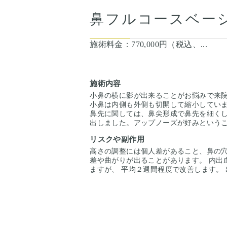
鼻フルコースベー
施術料金：
770,000円（税込、...
施術内容
小鼻の横に影が出来ることがお悩みで来
小鼻は内側も外側も切開して縮小してい
鼻先に関しては、鼻尖形成で鼻先を細く
出しました。アップノーズが好みという
にしています。
リスクや副作用
高さの調整には個人差があること、鼻の
差や曲がりが出ることがあります。 内出
ますが、 平均２週間程度で改善します。
起こります。追加で処置が必要になります
2週間程度で改善します。 稀に月の単位
痛み：痛み止めを内服して暮らせる程度で
り、押えたら痛い程度。 感染：ごく稀に
もあります。その際は、抗生剤の投与や
なる場合があります。