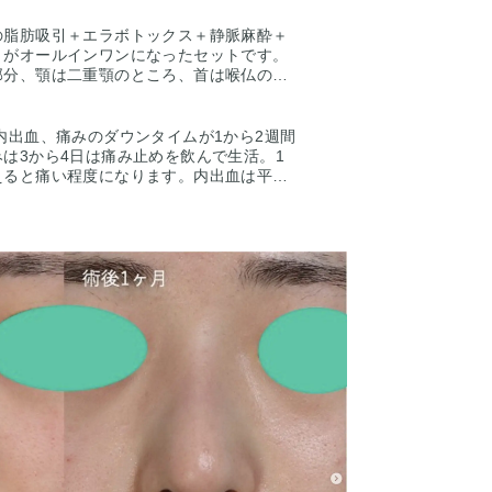
の脂肪吸引＋エラボトックス＋静脈麻酔＋
】がオールインワンになったセットです。
部分、顎は二重顎のところ、首は喉仏の高
吸引しフェイスラインをスッキリとしま
で顎下の拘縮がまだ残存していますが術後
し顎下はさらにくびれます。
内出血、痛みのダウンタイムが1から2週間
は3から4日は痛み止めを飲んで生活。1
えると痛い程度になります。内出血は平均
くなります。脂肪を吸ったところは1から
ます。ツッパリ感が出ても動かして大丈夫
痺れがありますが、そのような際は責任を
す。仕上がりには個人差があるので、手術
写真の様な変化をするわけではありません
ウンセリングにて、診察させていただいた
状態をふまえて、アドバイスさせていただ