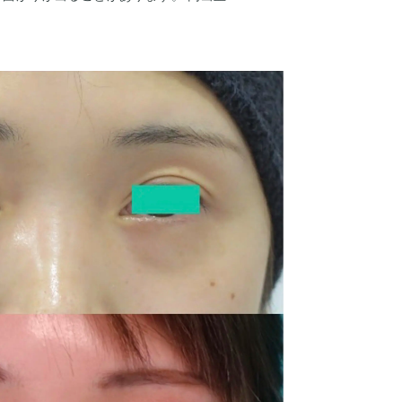
徐々に目立たなくなっていきます。
が、 平均２週間程度で改善します。 出
こります。追加で処置が必要になります。
週間程度で改善します。 稀に月の単位で続
み：痛み止めを内服して暮らせる程度で
押えたら痛い程度。 感染：ごく稀に、細
あります。その際は、抗生剤の投与や洗浄
る場合があります。