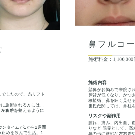
鼻フルコ
せ
施術料金：
1,100,0
施術内容
鷲鼻がお悩みで来院さ
んでしたので、糸リフト
鼻背が低くなり、かつ
。
移植術、鼻を細く見せ
時に施術される方には糸
ました。
鼻先に関しては、鼻柱
おります。）
、左右差を整えるように
た。鼻柱形成で鼻柱を
リスクや副作用
鼻尖の高さが低くなら
鼻先の高さを保つよう
今回の手術はオープン
腫れ、痛み、内出血、
ウンタイムが1から2週間
を大きく露出させて施
りなど 限界として、高
み止めを飲んで生活。1
のように鼻柱の真ん中
鼻の形に微妙な左右差や