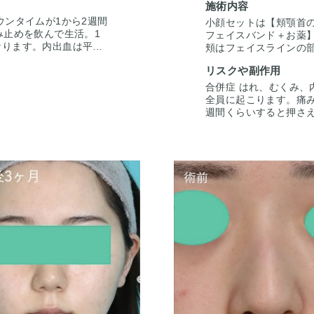
施術内容
インをスッキリとしま
ウンタイムが1から2週間
小顔セットは【頬顎首
み止めを飲んで生活。1
フェイスバンド＋お薬
なります。内出血は平均
頬はフェイスラインの
を吸ったところは1から
さあたりまでの脂肪を
リスクや副作用
出ても動かして大丈夫
す。3ヶ月後のお写真
、そのような際は責任を
半年経てば拘縮は改善
合併症 はれ、むくみ、
個人差があるので、手術
全員に起こります。痛み
するわけではありません
週間くらいすると押さ
、診察させていただいた
2週間くらいで目立たな
アドバイスさせていただ
3ヶ月ツッパリ感がで
です。ごく稀に感染や
持って当院で治療しま
を受けた人全員がこの
のでご注意下さい。カ
上でその方一人一人の
きたいと思います。