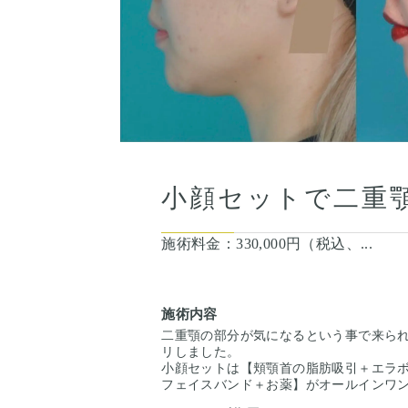
小顔セットで二重
施術料金：
330,000円（税込、...
施術内容
二重顎の部分が気になるという事で来ら
リしました。
小顔セットは【頬顎首の脂肪吸引＋エラ
フェイスバンド＋お薬】がオールインワ
頬はフェイスラインの部分、顎は二重顎