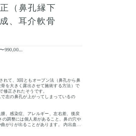
正（鼻孔縁下
成、耳介軟骨
〜990,00...
されて、3回ともオープン法（鼻孔から鼻
軟骨を大きく露出させて施術する方法）で
骨で修正されたそうです。
れで左の鼻孔が上がってしまっているの
るACR（鼻柱と鼻翼の位置関係）を整え
した。そこまで大きな変化は求めてはいな
法で行なっています。
血腫、感染症、アレルギー、左右差、後戻
つれていましたのでしっかり剥離して耳の
さの調整には個人差があること、鼻の穴や
ラフトし鼻孔縁下降しました。
曲がりが出ることがあります。 内出血：
高さだったのを鼻柱にも耳の軟骨を移植し
が、 平均２週間程度で改善します。 出
柱-鼻翼を結ぶ3点が下向きの三角形になる
こります。追加で処置が必要になります。