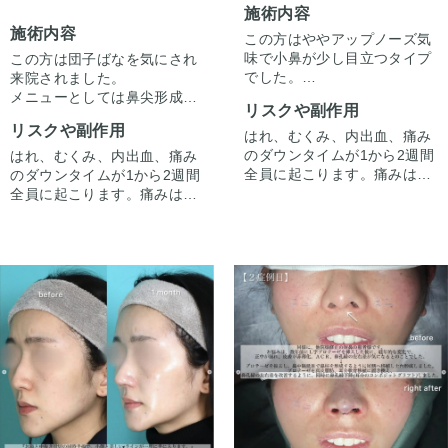
施術内容
施術内容
この方はややアップノーズ気
味で小鼻が少し目立つタイプ
この方は団子ばなを気にされ
でした。
来院されました。
また鼻先を下げすぎた矢印鼻
メニューとしては鼻尖形成と
リスクや副作用
のような感じは嫌だとのこと
軟骨移植、小鼻縮小が適応に
リスクや副作用
で、鼻筋がまっすぐ自然な感
なりますが、鼻柱が短いため
はれ、むくみ、内出血、痛み
じで下げるようにしました。
鼻中隔延長を行いました。
のダウンタイムが1から2週間
はれ、むくみ、内出血、痛み
鼻の支持もしっかりしていた
全体的に鼻がコンパクトにな
全員に起こります。痛みは3
のダウンタイムが1から2週間
のでクローズドで行っていま
りました。
から4日は痛み止めを飲んで
全員に起こります。痛みは3
す。
1ヶ月なので傷は一番目立つ
生活。1週間くらいすると押
から4日は痛み止めを飲んで
時期ですが、半年かけて目立
さえると痛い程度になりま
生活。1週間くらいすると押
たなくなってきます。
す。内出血は平均2週間くら
さえると痛い程度になりま
いで目立たなくなります。。
す。内出血は平均2週間くら
稀に感染がありますが、その
いで目立たなくなります。。
ような際は責任を持って当院
稀に感染がありますが、その
で治療します。仕上がりには
ような際は責任を持って当院
個人差があるので、手術を受
で治療します。仕上がりには
けた人全員がこの写真の様な
個人差があるので、手術を受
変化をするわけではありませ
けた人全員がこの写真の様な
んのでご注意下さい。カウン
変化をするわけではありませ
セリングにて、診察させてい
んのでご注意下さい。カウン
ただいた上でその方一人一人
セリングにて、診察させてい