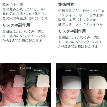
施術内容
韓国で手術後、
鼻の丸みが残っている、ＡＣ
中抜き骨切と小顔セット(フェ
Ｒが気になるとのお悩みでし
イスライン、顎下、首の脂肪
た。
鼻の穴の存在感は気にしてお
吸引、エラボトックス)の併用
openアプローチにて、
られなかったため、
は、
顎の長さ、フェイスラインか
リスクや副作用
鼻骨骨切、鼻尖形成、鼻翼挙
鼻孔縁下降は施行しておりま
劇的に小顔になれるコストパ
ら顎下のもたつきが気になる
リスクや副作用
合併症 はれ、むくみ、内出
上にて、正面から見た鼻の横
せん。
フォーマンスの高い手術の一
患者様は、上記の手術で劇的
血、痛みのダウンタイムが1
幅を各部位全て改善させたの
合併症 はれ、むくみ、内出
つです。
に小顔なります。
・Vラインまではダウンタイ
から2週間全員に起こりま
ちに、
血、痛みのダウンタイムが1
ムが長いので施行したくな
す。痛みは3から4日は痛み止
耳介軟骨を鼻中隔にＡＣＲを
から2週間全員に起こりま
い。
めを飲んで生活。1週間くら
整えるように尾側へ移植しま
す。痛みは3から4日は痛み止
・コスト面で3桁はいきたく
などの考えがある場合にもお
いすると押さえると痛い程度
した。
めを飲んで生活。1週間くら
ない。
すすめの手術です。
になります。内出血は平均2
いすると押さえると痛い程度
・Vラインはそもそも怖くて
週間くらいで目立たなくなり
になります。内出血は平均2
施行したくないけど小顔にな
ます。稀に感染があります
週間くらいで目立たなくなり
りたい。
が、そのような際は責任を持
ます。顎先や下唇の痺れが出
って当院で治療します。仕上
ることがあります。多くは通
がりには個人差があるので、
常1ヶ月以内に改善します。
手術を受けた人全員がこの写
脂肪を吸ったところは1から3
真の様な変化をするわけでは
ヶ月ツッパリ感がでます。ツ
ありませんのでご注意下さ
ッパリ感が出ても動かして大
い。カウンセリングにて、診
丈夫です。稀に感染がありま
察させていただいた上でその
すが、そのような際は責任を