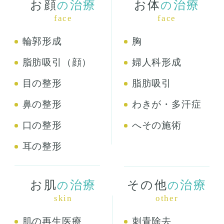
お顔
治療
お体
治療
の
の
face
face
輪郭形成
胸
脂肪吸引（顔）
婦人科形成
目の整形
脂肪吸引
鼻の整形
わきが・多汗症
口の整形
へその施術
耳の整形
お肌
治療
その他
治療
の
の
skin
other
肌の再生医療
刺青除去