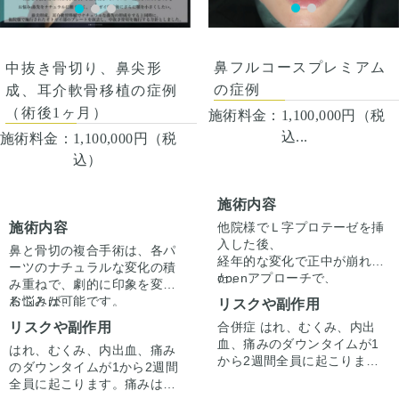
の状態をふまえて、治療法を
ただいた上でその方一人一人
ご提案します。
の状態をふまえて、治療法を
ご提案します。
鼻フルコースプレミアム
中抜き骨切り、鼻尖形
の症例
成、耳介軟骨移植の症例
（術後1ヶ月）
施術料金：
1,100,000円（税
込...
施術料金：
1,100,000円（税
込）
施術内容
施術内容
他院様でＬ字プロテーゼを挿
入した後、
鼻と骨切の複合手術は、各パ
経年的な変化で正中が崩れ
ーツのナチュラルな変化の積
た、
openアプローチで、
み重ねで、劇的に印象を変え
鼻孔縁の左右差もともない、
プロテーゼを抜去した後に、
ることが可能です。
お悩みは、
リスクや副作用
短い鼻柱が気になるとの
鼻柱を尾側へ下げ、
鼻先をナチュラルに細く高く
リスクや副作用
合併症 はれ、むくみ、内出
お悩みでした。
ＡＣＲを整えるように鼻中隔
したい、
血、痛みのダウンタイムが1
延長しました。
はれ、むくみ、内出血、痛み
他院でオトガイ形成後にさら
当患者様の場合、鼻先の土台
から2週間全員に起こりま
鼻中隔の土台を形成した後
のダウンタイムが1から2週間
に顎を小さくしたいとのこと
はしっかりしていたため、
す。痛みは3から4日は痛み止
に、プロテーゼの代わりに真
全員に起こります。痛みは3
でした。
closeアプローチによる鼻尖
めを飲んで生活。1週間くら
皮脂肪を鼻背へ移植。鼻尖、