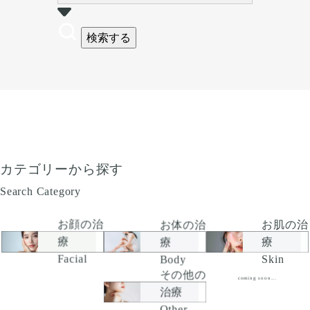
検索する
カテゴリーから探す
Search Category
お顔の治
お肌の治
お体の治
療
療
療
Facial
Skin
Body
その他の
coming soon...
治療
Other