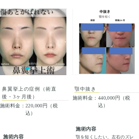
いすると押さえると痛い程度
いすると押さえると痛い程度
・Vラインはそもそも怖くて
・Vラインはそもそも怖くて
になります。内出血は平均2
になります。内出血は平均2
施行したくないけど小顔にな
施行したくないけど小顔にな
週間くらいで目立たなくなり
週間くらいで目立たなくなり
りたい。
りたい。
ます。顎先や下唇の痺れが出
ます。顎先や下唇の痺れが出
ることがあります。多くは通
ることがあります。多くは通
常1ヶ月以内に改善します。
常1ヶ月以内に改善します。
脂肪を吸ったところは1から3
脂肪を吸ったところは1から3
ヶ月ツッパリ感がでます。ツ
ヶ月ツッパリ感がでます。ツ
ッパリ感が出ても動かして大
ッパリ感が出ても動かして大
丈夫です。稀に感染がありま
丈夫です。稀に感染がありま
すが、そのような際は責任を
すが、そのような際は責任を
持って当院で治療します。仕
持って当院で治療します。仕
上がりには個人差があるの
上がりには個人差があるの
で、手術を受けた人全員がこ
で、手術を受けた人全員がこ
の写真の様な変化をするわけ
の写真の様な変化をするわけ
顎中抜き
鼻翼挙上の症例（術直
ではありませんのでご注意下
ではありませんのでご注意下
後・3ヶ月後）
施術料金：
440,000円（税
さい。カウンセリングにて、
さい。カウンセリングにて、
診察させていただいた上でそ
診察させていただいた上でそ
込）
施術料金：
220,000円（税
の方一人一人の状態をふまえ
の方一人一人の状態をふまえ
込）
て、治療法をご提案します。
て、治療法をご提案します。
施術内容
施術内容
顎を短くしたい、左右のズレ