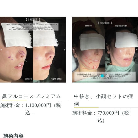
から4日は痛み止めを飲んで
形成、耳介軟骨移植で、鼻先
closeで鼻形成することで、
いすると押さえると痛い程度
鼻柱はonlayで微調整しまし
生活。1週間くらいすると押
をナチュラルに高く細くしま
鼻尖の強度が失われることな
になります。内出血は平均2
た。
さえると痛い程度になりま
した。
く、また、傷を直後から気に
週間くらいで目立たなくなり
ＬＬＣを尾側へ固定しても、
す。内出血は平均2週間くら
せず生活ができます。
顎先の中抜き骨切に関して
ます。稀に感染があります
拘縮が強く、
いで目立たなくなります。顎
は、
が、そのような際は責任を持
鼻孔縁は目立っていたため、
先や下唇の痺れが出ることが
顎先の形態を保ちつつ、神経
って当院で治療します。仕上
鼻孔縁下降(耳介の軟骨、皮膚
あります。多くは通常1ヶ月
から安全な距離で、
がりには個人差があるので、
の複合組織移植)を同時に施行
以内に改善します。稀に感染
切除最大幅で中抜き水平骨切
手術を受けた人全員がこの写
し、左右差、鼻の穴の存在感
がありますが、そのような際
をしております。
真の様な変化をするわけでは
を改善させました。
は責任を持って当院で治療し
なので、他院様修正であって
ありませんのでご注意下さ
ます。仕上がりには個人差が
も、骨切ラインが、
い。カウンセリングにて、診
あるので、手術を受けた人全
神経から距離が確保できれ
察させていただいた上でその
員がこの写真の様な変化をす
ば、さらに顎を小さくするこ
方一人一人の状態をふまえ
るわけではありませんのでご
とは可能です。
て、治療法をご提案します
注意下さい。カウンセリング
顔の余白を改善することは、
にて、診察させていただいた
とても大切なことだと考えて
上でその方一人一人の状態を
おります。
中抜き、小顔セットの症
鼻フルコースプレミアム
ふまえて、治療法をご提案し
輪郭形成により、
例
施術料金：
1,100,000円（税
ます。
各パーツが良い意味で際立
込...
ち、より素敵になります。
施術料金：
770,000円（税
込）
施術内容