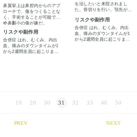
を治したいと来院されまし
鼻翼挙上は鼻腔内からのアプ
た。骨切りを行い、顎先が正
ローチで、傷をつくることな
中に来るように固定いたしま
く、手術することが可能で
リスクや副作用
した。
す。】
小鼻縮小の傷が嫌だ。
中抜きは顎先のズレに関して
合併症 はれ、むくみ、内出
傷なく鼻の横幅を小さくした
リスクや副作用
は修正もできますのでオスス
血、痛みのダウンタイムが1
い。
メです。
から2週間全員に起こりま
合併症 はれ、むくみ、内出
左右差が気になる。
上記のお悩みの患者様は、
す。痛みは3から4日は痛み止
血、痛みのダウンタイムが1
鼻腔内からの鼻翼挙上、もし
めを飲んで生活。1週間くら
から2週間全員に起こりま
くは縮小で対応可能です。
いすると押さえると痛い程度
す。痛みは3から4日は痛み止
自分は、小鼻縮小内外側法の
になります。内出血は平均2
めを飲んで生活。1週間くら
際、横幅を改善させ、内上方
週間くらいで目立たなくなり
いすると押さえると痛い程度
に鼻翼をあげるように、鼻翼
ます。顎先や下唇の痺れが出
になります。内出血は平均2
挙上のテクニックも加えてま
そのsutureテクニックを、鼻
ることがあります。多くは通
週間くらいで目立たなくなり
す。
腔内からのアプローチで施行
常1ヶ月以内に改善します。
ます。稀に感染があります
します。
稀に感染がありますが、その
が、そのような際は責任を持
少しマニアックですが、唇裂
ような際は責任を持って当院
って当院で治療します。仕上
の患者様で、
10
20
30
31
32
33
40
50
で治療します。仕上がりには
がりには個人差があるので、
患側の鼻翼基部を健側に近づ
個人差があるので、手術を受
手術を受けた人全員がこの写
けるように
傷跡もわからないため、ばれ
けた人全員がこの写真の様な
真の様な変化をするわけでは
鼻翼挙上する際のテクニック
ません。
変化をするわけではありませ
ありませんのでご注意下さ
を、
また、小鼻縮小後の方も、瘢
PREV
NEXT
んのでご注意下さい。カウン
い。カウンセリングにて、診
鼻翼挙上鼻腔内法で利用しま
痕を利用することなく、傷の
ACRを整える方法は様々です
セリングにて、診察させてい
察させていただいた上でその
す。
ダウンタイムをまた経験する
が、