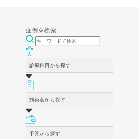
ただいた上でその方一人一人
方一人一人の状態をふまえ
ことなく手術が可能です。
鼻翼挙上のみで綺麗になる場
の状態をふまえて、治療法を
て、治療法をご提案します。
合、
ご提案します。
＋で鼻柱形成も必要な場合が
あります。
本人様のご予算、希望に合わ
症例を検索
せて術式を無料のカウンセリ
ングにて決定します。
診療科目から探す
施術名から探す
予算から探す