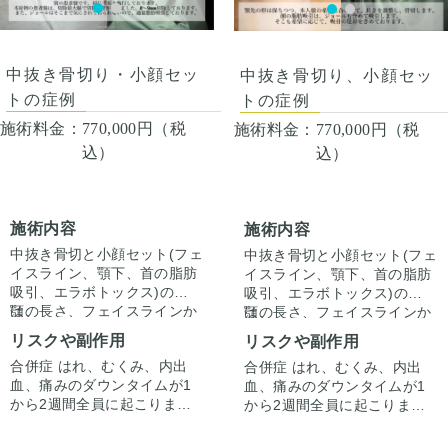
方一人一人の状態をふまえ
持って当院で治療します。仕
て、治療法をご提案します
上がりには個人差があるの
で、手術を受けた人全員がこ
の写真の様な変化をするわけ
中抜き骨切り・小顔セッ
中抜き骨切り、小顔セッ
ではありませんのでご注意下
トの症例
トの症例
さい。カウンセリングにて、
診察させていただいた上でそ
施術料金：
770,000円（税
施術料金：
770,000円（税
の方一人一人の状態をふまえ
込）
込）
て、治療法をご提案します。
施術内容
施術内容
中抜き骨切と小顔セット(フェ
中抜き骨切と小顔セット(フェ
イスライン、顎下、首の脂肪
イスライン、顎下、首の脂肪
吸引、エラボトックス)の併用
吸引、エラボトックス)の併用
は、
顎の長さ、フェイスラインか
は、
顎の長さ、フェイスラインか
劇的に小顔になれるコストパ
ら顎下のもたつきが気になる
劇的に小顔になれるコストパ
ら顎下のもたつきが気になる
リスクや副作用
リスクや副作用
フォーマンスの高い手術の一
患者様は、上記の手術で劇的
フォーマンスの高い手術の一
患者様は、上記の手術で劇的
合併症 はれ、むくみ、内出
合併症 はれ、むくみ、内出
つです。
に小顔なります。
・Vラインまではダウンタイ
つです。
に小顔なります。
・Vラインまではダウンタイ
血、痛みのダウンタイムが1
血、痛みのダウンタイムが1
ムが長いので施行したくな
ムが長いので施行したくな
から2週間全員に起こりま
から2週間全員に起こりま
い。
い。
す。痛みは3から4日は痛み止
す。痛みは3から4日は痛み止
・コスト面で3桁はいきたく
などの考えがある場合にもお
・コスト面で3桁はいきたく
などの考えがある場合にもお
めを飲んで生活。1週間くら
めを飲んで生活。1週間くら
ない。
すすめの手術です。
ない。
すすめの手術です。