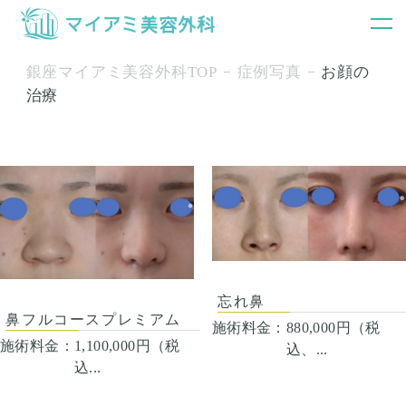
銀座マイアミ美容外科TOP
症例写真
お顔の
治療
忘れ鼻
鼻フルコースプレミアム
施術料金：
880,000円（税
施術料金：
1,100,000円（税
込、...
込...