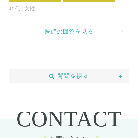
だようになってクマができています。 友人など
40代 | 女性
からはしばしば、疲れているの？とか、寝不足
なの？と聞かれたりすることも多く、確かに疲
医師の回答を見る
れたような印象になってしまい、悩んでいま
す。 クマにコンシーラーを塗ったとしても凹み
のせいで完全に消えることはありません。 弛ん
だところをつまんで目尻の方に少し引っ張ると
クマも消えていい感じになりますが、はなす
質問を探す
と、だわんとたわんでとてもガッカリします。
当院について
このたるみは、皮膚がたるんでいるのか、脂肪
予約・カウンセリング
が飛び出ているのか良くわかりませんが、手術
CONTACT
支払い・ローン
で改善することは可能なんでしょうか。 調べる
胸の整形
と、目の下を切ると書いてありましたが、傷跡
豊胸
が目立ったり、ひどく腫れたりしないでしょう