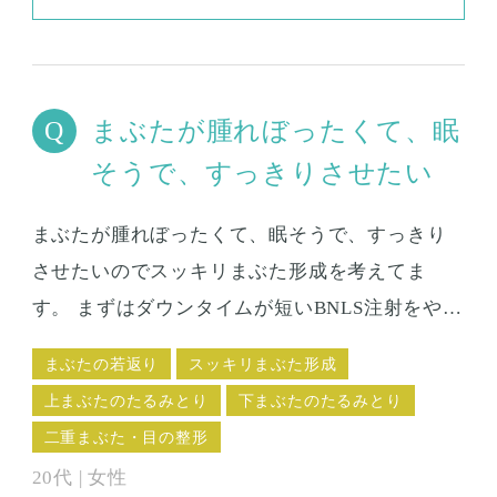
まぶたが腫れぼったくて、眠
そうで、すっきりさせたい
まぶたが腫れぼったくて、眠そうで、すっきり
させたいので
スッキリまぶた形成
を考えてま
す。 まずはダウンタイムが短いBNLS注射をやっ
てみようと思っています。 でも、先生に見てい
まぶたの若返り
スッキリまぶた形成
ただいたら、もしかして、BNLSではなくて手術
上まぶたのたるみとり
下まぶたのたるみとり
で脂肪切除をした方がよい、ということもある
二重まぶた・目の整形
のでしょうか？
20代 | 女性