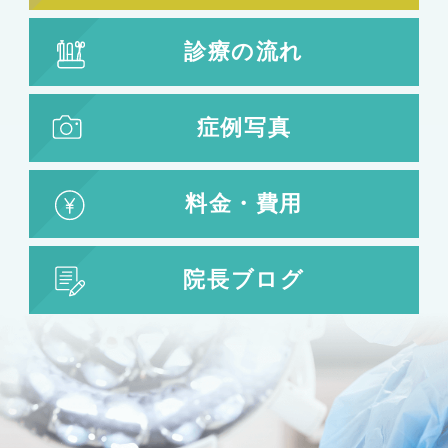
鼻の施術
診療の流れ
鼻筋整え骨切り
鼻尖形成
鼻翼拡大
症例写真
小鼻縮小
鼻中隔延長
鷲鼻整形
料金・費用
口の整形
ガミースマイル
院長ブログ
唇の整形
人中短縮
お肌の治療
若返り治療
プラズマシャワー