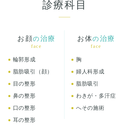
診療科目
お顔
治療
お体
治療
の
の
face
face
輪郭形成
胸
脂肪吸引（顔）
婦人科形成
目の整形
脂肪吸引
鼻の整形
わきが・多汗症
口の整形
へその施術
耳の整形