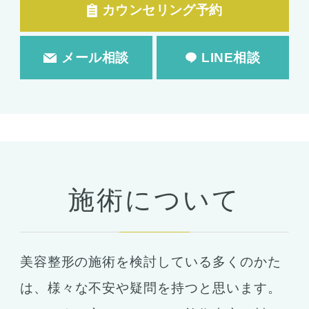
カウンセリング予約
脂肪吸引
脂肪吸引
脂肪注入
メール相談
LINE相談
婦人科形成
婦人科形成
大陰唇形成
小陰唇形成
目の整形
施術について
二重まぶた・目の整形
埋没法
二重切開法
美容整形の施術を検討している多くのかた
眼瞼下垂
目頭切開
は、
様々な不安や疑問を持つと思います。
目尻切開