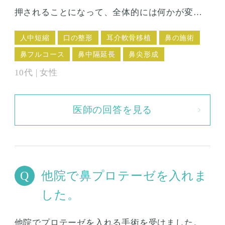
押されることになって、全体的には何かが変に
なるような気がするんです。 いろんなやり方が
人中短縮
口の整形
耳介軟骨移植
鼻の施術
あると思うのですが、鼻を長くする手術にはど
鼻フルコース
鼻中隔延長
鼻尖形成
んなものがありますか？ 診療科目にないメニュ
10代 | 女性
ーでも、必要なら組み合わせてやってもらえま
すか？
医師の回答を見る
他院で鼻プロテーゼを入れま
した。
他院でプロテーゼを入れる手術を受けました。