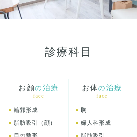
診療科目
お顔
治療
お体
治療
の
の
face
face
輪郭形成
胸
脂肪吸引（顔）
婦人科形成
目の整形
脂肪吸引