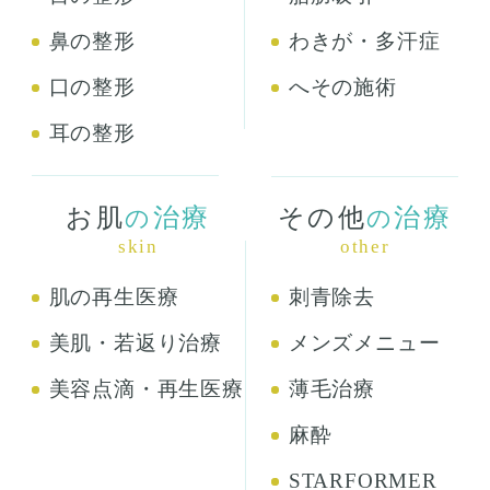
鼻の整形
わきが・多汗症
口の整形
へその施術
耳の整形
お肌
治療
その他
治療
の
の
skin
other
肌の再生医療
刺青除去
美肌・若返り治療
メンズメニュー
美容点滴・再生医療
薄毛治療
麻酔
STARFORMER