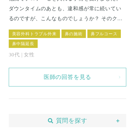
ダウンタイムのあとも、違和感が常に続いてい
るのですが、こんなものでしょうか？ そのクリ
ニックで相談したこともあるのですが、多少は
美容外科トラブル外来
鼻の施術
鼻フルコース
あるものですよと言われて特に処置なしで帰さ
鼻中隔延長
れました。 痛いわけではないのです。ただいつ
30代 | 女性
も、何となくジンジンするような、硬い感じが
あって、鼻が気になってしかたありません。 こ
医師の回答を見る
のままにしておいていいのかも心配です。せっ
かく入れたのに、やはり取らなくてはいけない
のでしょうか。
質問を探す
当院について