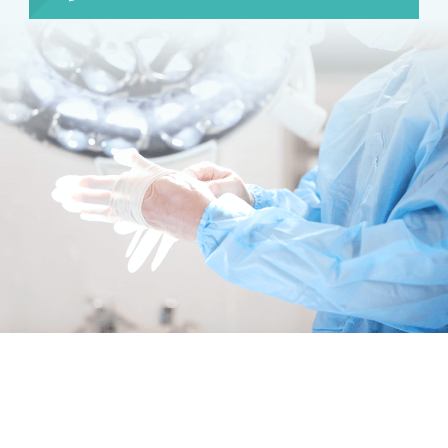
お肌の治療
若返り治療
プラズマシャワー
水光注射
キューブライト
刺青除去
刺青（タトゥー）除去
レーザー治療
植皮術
わきが・多汗症治療
わきが・多汗症治療