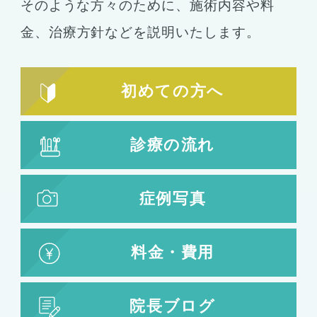
そのような方々のために、施術内容や料
下瞼開大（グラマラスライン）
金、
治療方針などを説明いたします。
上まぶたのたるみ取り
下まぶたのたるみ取り
初めての方へ
鼻の整形
鼻の施術
診療の流れ
鼻筋整え骨切り
鼻尖形成
鼻翼拡大
症例写真
小鼻縮小
鼻中隔延長
鷲鼻整形
料金・費用
口の整形
ガミースマイル
院長ブログ
唇の整形
人中短縮