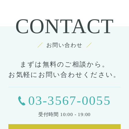
予約・カウンセリング
CONTACT
支払い・ローン
胸の整形
豊胸
お問い合わせ
ばれない豊胸
コンデンスリッチ豊胸
ヒアルロン酸
まずは無料のご相談から。
シリコンバッグ
胸の形成
お気軽にお問い合わせください。
乳首形成
乳房縮小
輪郭形成
03-3567-0055
小顔整形
顎の整形
受付時間
10:00 - 19:00
ほほ骨の整形
エラの整形
小顔注射