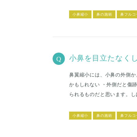
小鼻縮小
鼻の施術
鼻フルコ
小鼻を目立たなく
鼻翼縮小には、小鼻の外側か
かもしれない ・外側だと傷
られるものだと思います。し
笑い方を抑えるようになった
も、笑顔のビフォーアフター
小鼻縮小
鼻の施術
鼻フルコ