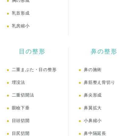
胸の形成
乳首形成
乳房縮小
目の整形
鼻の整形
二重まぶた・目の整形
鼻の施術
埋没法
鼻筋整え骨切り
二重切開法
鼻尖形成
眼瞼下垂
鼻翼拡大
目頭切開
小鼻縮小
目尻切開
鼻中隔延長