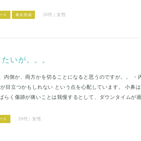
20代 | 女性
ース
鼻尖形成
したいが。。。
、内側か、両方かを切ることになると思うのですが。。 ・内
跡が目立つかもしれない という点を心配しています。 小鼻
ばらく傷跡が痛いことは我慢するとして、​ダウンタイムが過
りすると、結局目立​つことになって​しまわないでしょうか
はなくて、決断できないでいます。
20代 | 女性
ース