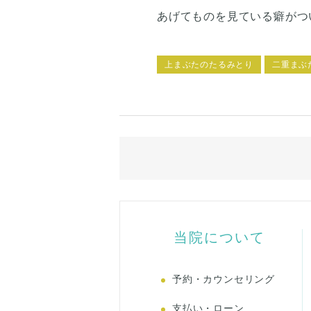
あげてものを見ている癖がつ
特に、目尻側の皮の垂れが気
しょうか。 二重の線のとこ
上まぶたのたるみとり
二重まぶ
ているのでしょうか。 でき
うか。 傷跡はどのようにな
は腫れや内出血、痛みが強く
当院について
予約・カウンセリング
支払い・ローン