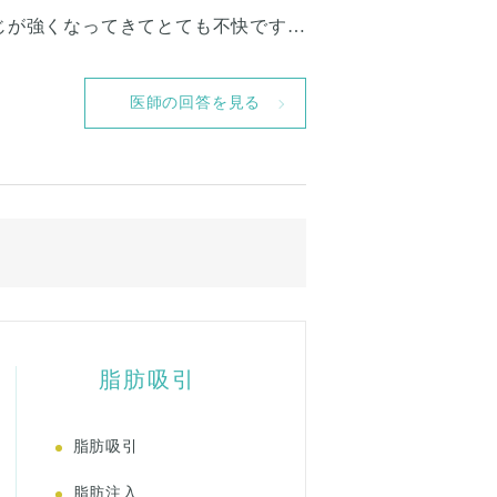
じが強くなってきてとても不快です。
まぶたの余った皮だけ切除できるので
とのことですが、どちらの方法が適し
医師の回答を見る
とが周りに分かってしまいますでしょ
る程度でしょうか。 また、手術直後
らいからできますか。
脂肪吸引
脂肪吸引
脂肪注入