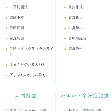
二重切開法
鼻尖形成
眼瞼下垂
鼻翼拡大
目頭切開
小鼻縮小
目尻切開
鼻中隔延長
下瞼開大（グラマラスライ
鷲鼻整形
ン）
上まぶたのたるみ取り
下まぶたのたるみ取り
刺青除去
わきが・多汗症治療
刺青（タトゥー）除去
わきが・多汗症治療