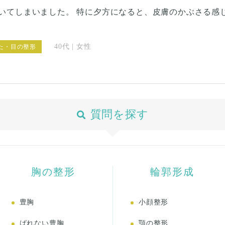
いてしまいました。 特に夕方になると、皮膚のかぶさる感
になります。二重の幅は、もともとの幅で良いのですが、
ろで切る場合と、眉毛の下で切る場合と2通りの方法がある
40代 | 女性
た・目の整形
れば、自然な感じに仕上げて欲しいのですが、手術をしたこ
りますか？ 明らかに目立つ傷だと困りますし、お化粧で隠れ
出ますでしょうか。ホットヨガなどの運動は手術後どのく
質問を探す
胸の整形
輪郭形成
豊胸
小顔整形
ばれない豊胸
顎の整形