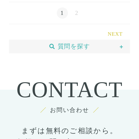
1
2
NEXT
質問を探す
当院について
予約・カウンセリング
CONTACT
支払い・ローン
胸の整形
豊胸
お問い合わせ
ばれない豊胸
コンデンスリッチ豊胸
ヒアルロン酸
まずは無料のご相談から。