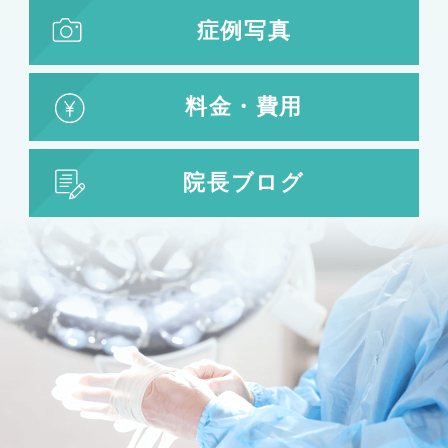
症例写真
小鼻縮小
鼻中隔延長
鷲鼻整形
料金・費用
口の整形
ガミースマイル
院長ブログ
唇の整形
人中短縮
お肌の治療
若返り治療
プラズマシャワー
水光注射
キューブライト