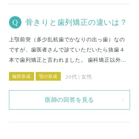
骨きりと歯列矯正の違いは？
上顎前突（多少乱杭歯でかなりの出っ歯）なの
ですが、歯医者さんで診ていただいたら抜歯４
本で歯列矯正と言われました。 歯科矯正以外
で、できれば抜歯をあまりしない方向で、形成
輪郭形成
顎の形成
20代 | 女性
手術はできないでしょうか？ もし外科手術と歯
列矯正を併せた方が仕上がりがよければ、金額
医師の回答を見る
や期間などから検討したいと思っています。