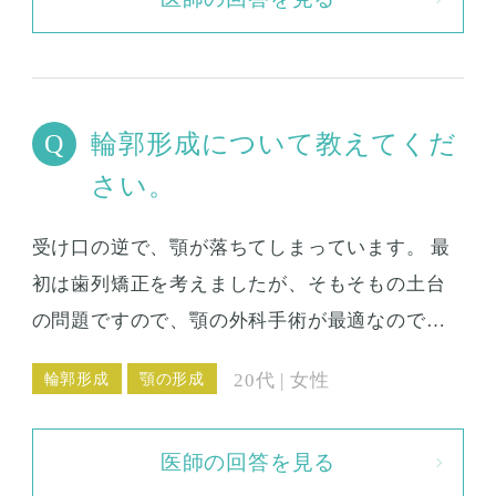
いてくれるのでしょうか？ 咬筋ボトックスと咬
筋切除とでは、どちらが効果的でしょうか？
輪郭形成について教えてくだ
さい。
受け口の逆で、顎が落ちてしまっています。 最
初は歯列矯正を考えましたが、そもそもの土台
の問題ですので、顎の外科手術が最適なのでは
ないかと思っています。 ただ、上あごが大き
輪郭形成
顎の形成
20代 | 女性
い？ことに加えて、乱杭歯なので歯列矯正も必
要かもしれません。 輪郭形成の手術で、もし歯
医師の回答を見る
列矯正も必要だという診断がついたら、外科手