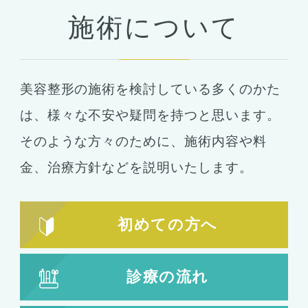
目の整形
施術について
二重まぶた・目の整形
埋没法
二重切開法
美容整形の施術を検討している多くのかた
眼瞼下垂
目頭切開
は、
様々な不安や疑問を持つと思います。
目尻切開
そのような方々のために、施術内容や料
下瞼開大（グラマラスライン）
金、
治療方針などを説明いたします。
上まぶたのたるみ取り
下まぶたのたるみ取り
初めての方へ
鼻の整形
鼻の施術
診療の流れ
鼻筋整え骨切り
鼻尖形成
鼻翼拡大