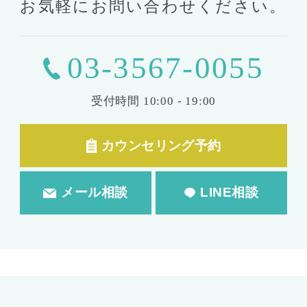
シリコンバッグ
胸の形成
お気軽にお問い合わせください。
乳首形成
乳房縮小
輪郭形成
03-3567-0055
小顔整形
顎の整形
受付時間
10:00 - 19:00
ほほ骨の整形
エラの整形
小顔注射
カウンセリング予約
脂肪吸引
脂肪吸引
脂肪注入
メール相談
LINE相談
婦人科形成
婦人科形成
大陰唇形成
小陰唇形成