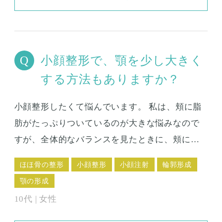
小顔整形で、顎を少し大きく
する方法もありますか？
小顔整形したくて悩んでいます。 私は、頬に脂
肪がたっぷりついているのが大きな悩みなので
すが、全体的なバランスを見たときに、頬に比
べて顎がずいぶん小さいため、頬が際立って見
ほほ骨の整形
小顔整形
小顔注射
輪郭形成
えます。 頬を小さく、顎は少し大きくした方が
顎の形成
よいのでは？？と思うのですが、シリコンや耳
10代 | 女性
の軟骨を入れるのではなく、もっと手軽な、い
い方法はないでしょうか？