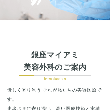
刺青除去
刺青（タトゥー）除去
レーザー治療
植皮術
わきが・多汗症治療
わきが・多汗症治療
ビューホット
銀座マイアミ
美容外科のご案内
フリーワード検索
Introduction
優しく寄り添う それが私たちの美容医療で
す。
検索結果を表示する
患者さまに寄り添い、高い医療技術と実績