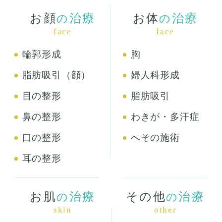
お顔
治療
お体
治療
の
の
face
face
輪郭形成
胸
脂肪吸引（顔）
婦人科形成
目の整形
脂肪吸引
鼻の整形
わきが・多汗症
口の整形
へその施術
耳の整形
お肌
治療
その他
治療
の
の
skin
other