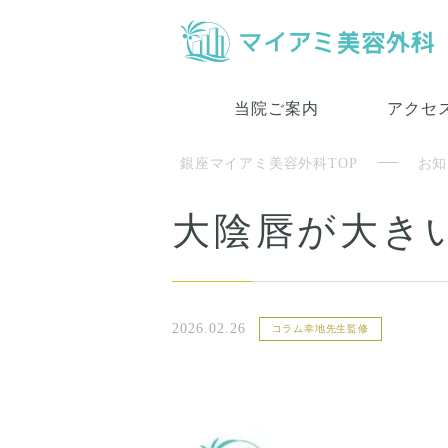
当院ご案内
アクセ
銀座マイアミ美容外科TOP
お知
大陰唇が大き
2026.02.26
コラム幸地先生監修