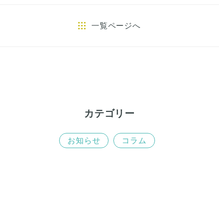
o
e
o
r
一覧ページへ
k
カテゴリー
お知らせ
コラム