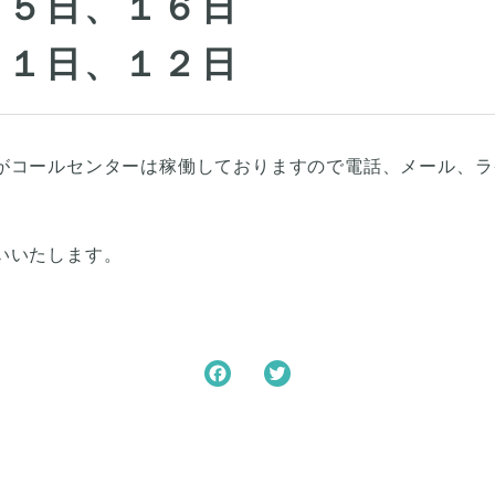
１５日、１６日
１１日、１２日
がコールセンターは稼働しておりますので電話、メール、ラ
いいたします。
F
T
a
w
c
i
e
t
b
t