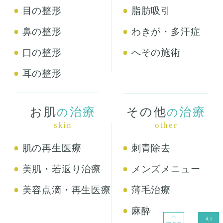
目の整形
脂肪吸引
鼻の整形
わきが・多汗症
口の整形
へその施術
耳の整形
お肌
治療
その他
治療
の
の
skin
other
肌の再生医療
刺青除去
美肌・若返り治療
メンズメニュー
美容点滴・再生医療
薄毛治療
麻酔