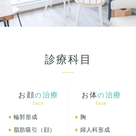
診療科目
お顔
治療
お体
治療
の
の
face
face
輪郭形成
胸
脂肪吸引（顔）
婦人科形成