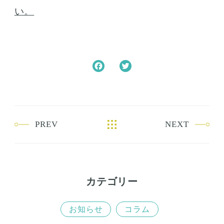
い。
F
T
a
w
c
i
e
t
b
t
PREV
NEXT
o
e
o
r
k
カテゴリー
お知らせ
コラム