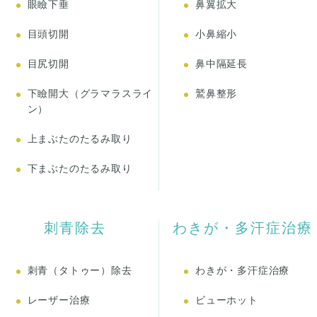
眼瞼下垂
鼻翼拡大
目頭切開
小鼻縮小
目尻切開
鼻中隔延長
下瞼開大（グラマラスライ
鷲鼻整形
ン）
上まぶたのたるみ取り
下まぶたのたるみ取り
刺青除去
わきが・多汗症治療
刺青（タトゥー）除去
わきが・多汗症治療
レーザー治療
ビューホット