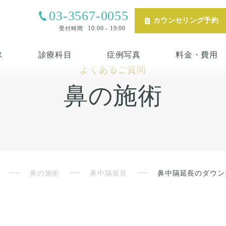
03-3567-0055
カウンセリング予約
10:00 - 19:00
受付時間
ス
診療科目
症例写真
料金・費用
よくあるご質問
鼻の施術
鼻の施術
鼻中隔延長
鼻中隔延長のダウン