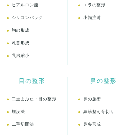
ヒアルロン酸
エラの整形
シリコンバッグ
小顔注射
胸の形成
乳首形成
乳房縮小
目の整形
鼻の整形
二重まぶた・目の整形
鼻の施術
埋没法
鼻筋整え骨切り
二重切開法
鼻尖形成