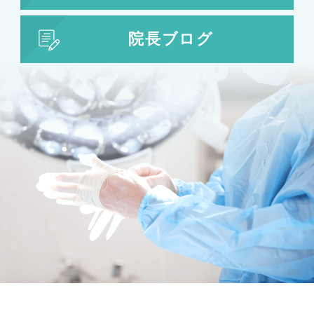
婦人科形成
大陰唇形成
小陰唇形成
院長ブログ
目の整形
二重まぶた・目の整形
埋没法
二重切開法
眼瞼下垂
目頭切開
目尻切開
下瞼開大（グラマラスライン）
上まぶたのたるみ取り
下まぶたのたるみ取り
鼻の整形
鼻の施術