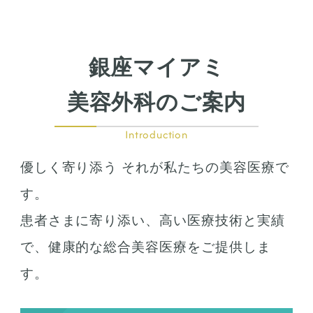
鼻筋整え骨切り
鼻尖形成
鼻翼拡大
銀座マイアミ
小鼻縮小
鼻中隔延長
美容外科のご案内
鷲鼻整形
口の整形
Introduction
ガミースマイル
優しく寄り添う それが私たちの美容医療で
唇の整形
人中短縮
す。
患者さまに寄り添い、高い医療技術と実績
お肌の治療
で、健康的な総合美容医療をご提供しま
若返り治療
す。
プラズマシャワー
水光注射