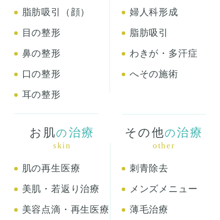
脂肪吸引（顔）
婦人科形成
目の整形
脂肪吸引
鼻の整形
わきが・多汗症
口の整形
へその施術
耳の整形
お肌
治療
その他
治療
の
の
skin
other
肌の再生医療
刺青除去
美肌・若返り治療
メンズメニュー
美容点滴・再生医療
薄毛治療