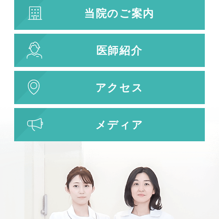
当院のご案内
キューブライト
刺青除去
医師紹介
刺青（タトゥー）除去
レーザー治療
植皮術
アクセス
わきが・多汗症治療
わきが・多汗症治療
メディア
ビューホット
フリーワード検索