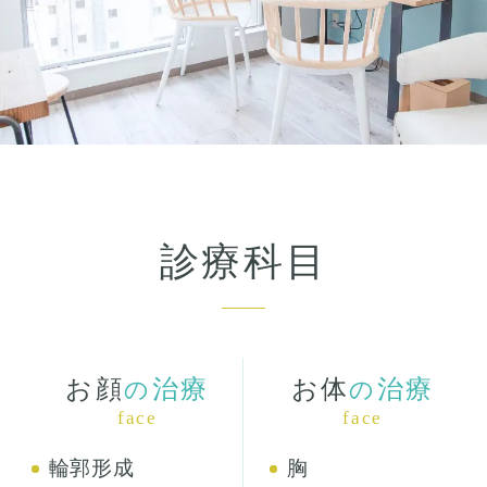
診療科目
お顔
治療
お体
治療
の
の
face
face
輪郭形成
胸