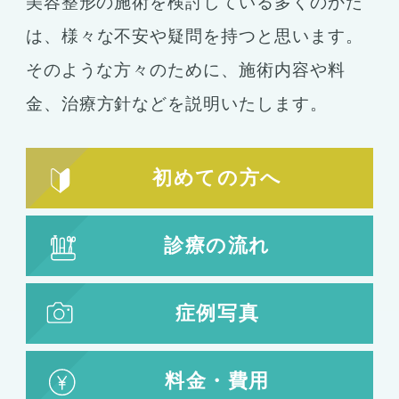
美容整形の施術を検討している多くのかた
コンデンスリッチ豊胸
ヒアルロン酸
は、
様々な不安や疑問を持つと思います。
シリコンバッグ
胸の形成
そのような方々のために、施術内容や料
乳首形成
乳房縮小
金、
治療方針などを説明いたします。
輪郭形成
小顔整形
顎の整形
初めての方へ
ほほ骨の整形
エラの整形
小顔注射
診療の流れ
脂肪吸引
脂肪吸引
脂肪注入
症例写真
婦人科形成
料金・費用