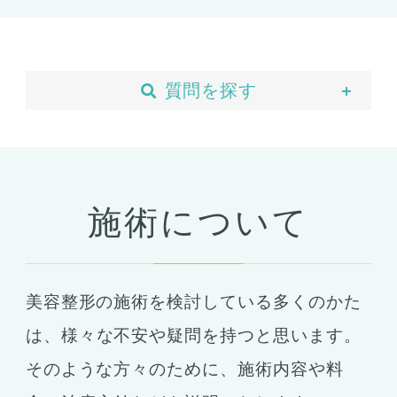
質問を探す
当院について
予約・カウンセリング
支払い・ローン
施術について
胸の整形
豊胸
ばれない豊胸
美容整形の施術を検討している多くのかた
コンデンスリッチ豊胸
ヒアルロン酸
は、
様々な不安や疑問を持つと思います。
シリコンバッグ
胸の形成
そのような方々のために、施術内容や料
乳首形成
乳房縮小