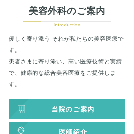
美容外科のご案内
鷲鼻整形
口の整形
Introduction
ガミースマイル
優しく寄り添う それが私たちの美容医療で
唇の整形
人中短縮
す。
患者さまに寄り添い、高い医療技術と実績
お肌の治療
で、健康的な総合美容医療をご提供しま
若返り治療
す。
プラズマシャワー
水光注射
当院のご案内
キューブライト
刺青除去
医師紹介