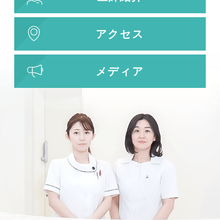
刺青（タトゥー）除去
レーザー治療
植皮術
アクセス
わきが・多汗症治療
わきが・多汗症治療
メディア
ビューホット
フリーワード検索
検索結果を表示する