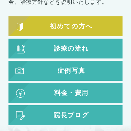
金、
治療方針などを説明いたします。
輪郭形成
小顔整形
顎の整形
初めての方へ
ほほ骨の整形
エラの整形
小顔注射
診療の流れ
脂肪吸引
脂肪吸引
脂肪注入
症例写真
婦人科形成
料金・費用
婦人科形成
大陰唇形成
小陰唇形成
院長ブログ
目の整形