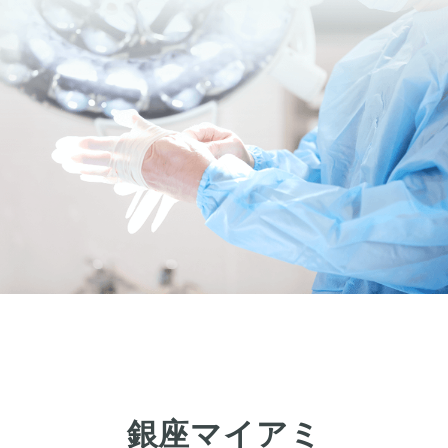
二重まぶた・目の整形
埋没法
二重切開法
眼瞼下垂
目頭切開
目尻切開
下瞼開大（グラマラスライン）
上まぶたのたるみ取り
下まぶたのたるみ取り
鼻の整形
鼻の施術
鼻筋整え骨切り
鼻尖形成
鼻翼拡大
銀座マイアミ
小鼻縮小
鼻中隔延長