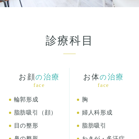
診療科目
お顔
治療
お体
治療
の
の
face
face
輪郭形成
胸
脂肪吸引（顔）
婦人科形成
目の整形
脂肪吸引
鼻の整形
わきが・多汗症