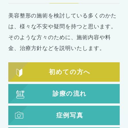
豊胸
ばれない豊胸
美容整形の施術を検討している多くのかた
コンデンスリッチ豊胸
ヒアルロン酸
は、
様々な不安や疑問を持つと思います。
シリコンバッグ
胸の形成
そのような方々のために、施術内容や料
乳首形成
乳房縮小
金、
治療方針などを説明いたします。
輪郭形成
小顔整形
顎の整形
初めての方へ
ほほ骨の整形
エラの整形
小顔注射
診療の流れ
脂肪吸引
脂肪吸引
脂肪注入
症例写真