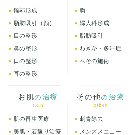
輪郭形成
胸
脂肪吸引（顔）
婦人科形成
目の整形
脂肪吸引
鼻の整形
わきが・多汗症
口の整形
へその施術
耳の整形
お肌
治療
その他
治療
の
の
skin
other
肌の再生医療
刺青除去
美肌・若返り治療
メンズメニュー