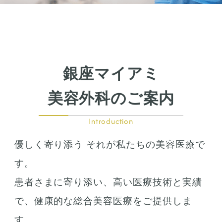
鼻の施術
鼻筋整え骨切り
鼻尖形成
鼻翼拡大
銀座マイアミ
小鼻縮小
鼻中隔延長
美容外科のご案内
鷲鼻整形
口の整形
Introduction
ガミースマイル
優しく寄り添う それが私たちの美容医療で
唇の整形
人中短縮
す。
患者さまに寄り添い、高い医療技術と実績
お肌の治療
で、健康的な総合美容医療をご提供しま
若返り治療
す。