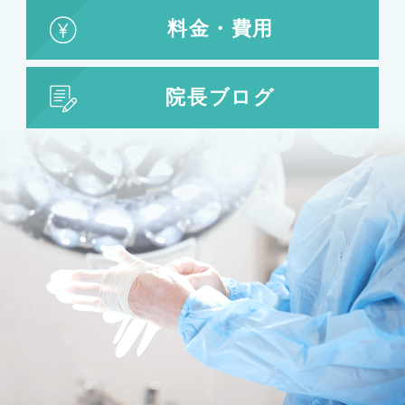
婦人科形成
料金・費用
婦人科形成
大陰唇形成
小陰唇形成
院長ブログ
目の整形
二重まぶた・目の整形
埋没法
二重切開法
眼瞼下垂
目頭切開
目尻切開
下瞼開大（グラマラスライン）
上まぶたのたるみ取り
下まぶたのたるみ取り
鼻の整形