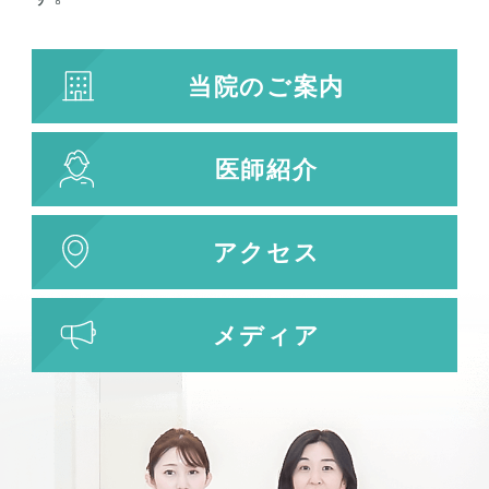
プラズマシャワー
水光注射
当院のご案内
キューブライト
刺青除去
医師紹介
刺青（タトゥー）除去
レーザー治療
植皮術
アクセス
わきが・多汗症治療
わきが・多汗症治療
メディア
ビューホット
フリーワード検索