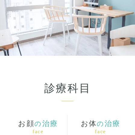
診療科目
お顔
治療
お体
治療
の
の
face
face