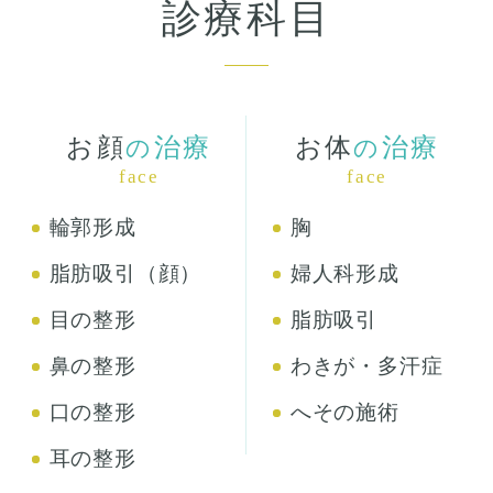
診療科目
お顔
治療
お体
治療
の
の
face
face
輪郭形成
胸
脂肪吸引（顔）
婦人科形成
目の整形
脂肪吸引
鼻の整形
わきが・多汗症
口の整形
へその施術
耳の整形