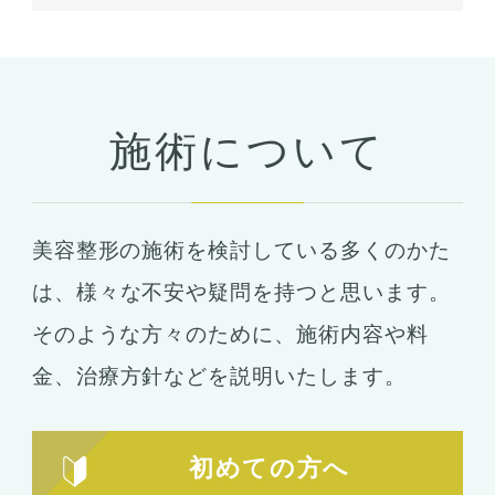
当院について
予約・カウンセリング
支払い・ローン
施術について
胸の整形
豊胸
ばれない豊胸
美容整形の施術を検討している多くのかた
コンデンスリッチ豊胸
ヒアルロン酸
は、
様々な不安や疑問を持つと思います。
シリコンバッグ
胸の形成
そのような方々のために、施術内容や料
乳首形成
乳房縮小
金、
治療方針などを説明いたします。
輪郭形成
小顔整形
顎の整形
初めての方へ
ほほ骨の整形
エラの整形