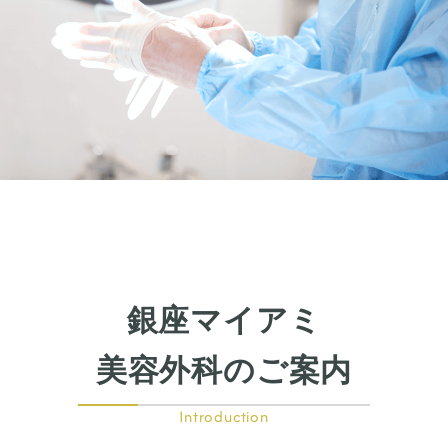
目尻切開
下瞼開大（グラマラスライン）
上まぶたのたるみ取り
下まぶたのたるみ取り
鼻の整形
鼻の施術
鼻筋整え骨切り
鼻尖形成
鼻翼拡大
銀座マイアミ
小鼻縮小
鼻中隔延長
美容外科のご案内
鷲鼻整形
口の整形
Introduction
ガミースマイル