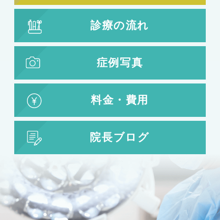
小顔注射
診療の流れ
脂肪吸引
脂肪吸引
脂肪注入
症例写真
婦人科形成
料金・費用
婦人科形成
大陰唇形成
小陰唇形成
院長ブログ
目の整形
二重まぶた・目の整形
埋没法
二重切開法
眼瞼下垂
目頭切開