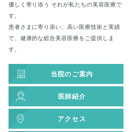
優しく寄り添う それが私たちの美容医療で
唇の整形
人中短縮
す。
患者さまに寄り添い、高い医療技術と実績
お肌の治療
で、健康的な総合美容医療をご提供しま
若返り治療
す。
プラズマシャワー
水光注射
当院のご案内
キューブライト
刺青除去
医師紹介
刺青（タトゥー）除去
レーザー治療
植皮術
アクセス
わきが・多汗症治療