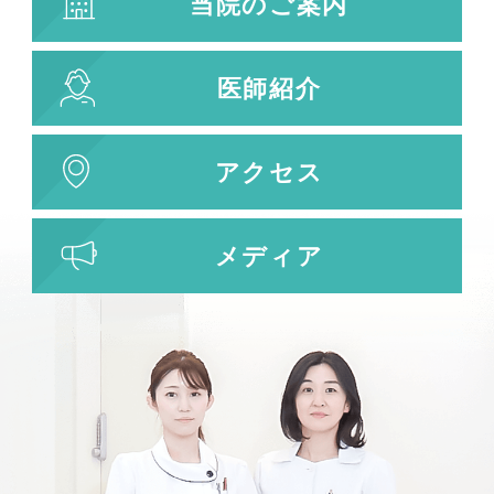
当院のご案内
キューブライト
刺青除去
医師紹介
刺青（タトゥー）除去
レーザー治療
植皮術
アクセス
わきが・多汗症治療
わきが・多汗症治療
メディア
ビューホット
フリーワード検索