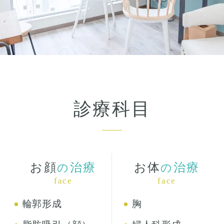
診療科目
お顔
治療
お体
治療
の
の
face
face
輪郭形成
胸