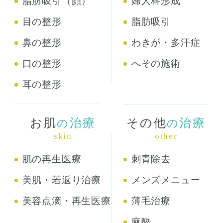
脂肪吸引（顔）
婦人科形成
目の整形
脂肪吸引
鼻の整形
わきが・多汗症
口の整形
へその施術
耳の整形
お肌
治療
その他
治療
の
の
skin
other
肌の再生医療
刺青除去
美肌・若返り治療
メンズメニュー
美容点滴・再生医療
薄毛治療
麻酔