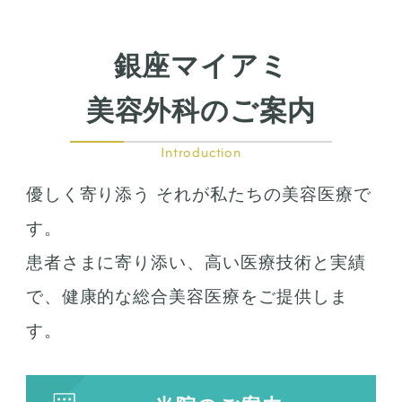
鼻尖形成
鼻翼拡大
銀座マイアミ
小鼻縮小
鼻中隔延長
美容外科のご案内
鷲鼻整形
口の整形
Introduction
ガミースマイル
優しく寄り添う それが私たちの美容医療で
唇の整形
人中短縮
す。
患者さまに寄り添い、高い医療技術と実績
お肌の治療
で、健康的な総合美容医療をご提供しま
若返り治療
す。
プラズマシャワー
水光注射