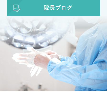
小陰唇形成
院長ブログ
目の整形
二重まぶた・目の整形
埋没法
二重切開法
眼瞼下垂
目頭切開
目尻切開
下瞼開大（グラマラスライン）
上まぶたのたるみ取り
下まぶたのたるみ取り
鼻の整形
鼻の施術
鼻筋整え骨切り