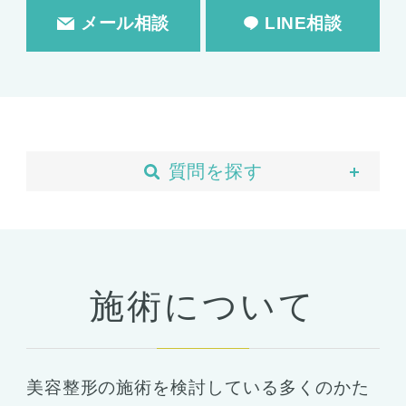
メール相談
LINE相談
質問を探す
当院について
予約・カウンセリング
支払い・ローン
施術について
胸の整形
豊胸
ばれない豊胸
美容整形の施術を検討している多くのかた