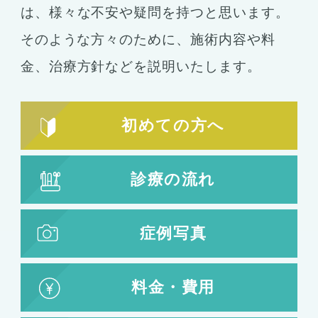
コンデンスリッチ豊胸
ヒアルロン酸
は、
様々な不安や疑問を持つと思います。
シリコンバッグ
胸の形成
そのような方々のために、施術内容や料
乳首形成
乳房縮小
金、
治療方針などを説明いたします。
輪郭形成
小顔整形
顎の整形
初めての方へ
ほほ骨の整形
エラの整形
小顔注射
診療の流れ
脂肪吸引
脂肪吸引
脂肪注入
症例写真
婦人科形成
料金・費用
婦人科形成
大陰唇形成