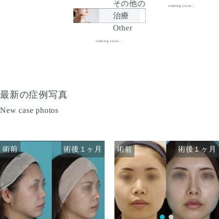
その他の
coming soon...
治療
Other
coming soon...
最新の症例写真
New case photos
術前
術前
術後１ヶ月
術後１ヶ月
術前
術前
術後１ヶ月
術後１ヶ月