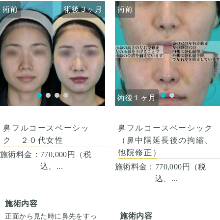
いで目立たなくなります。 顎
あります。多くは通常1ヶ月
術前
術前
術後３ヶ月
術前
術前
術後３ヶ月
先や下唇の痺れが出ることが
以内に改善します。 稀に感染
あります。多くは通常1ヶ月
がありますが、そのような際
以内に改善します。 稀に感染
は責任を持って当院で治療し
がありますが、そのような際
ます。 仕上がりには個人差が
は責任を持って当院で治療し
あるので、手術を受けた人全
ます。 仕上がりには個人差が
員がこの写真の様な変化をす
あるので、手術を受けた人全
るわけではありませんのでご
員がこの写真の様な変化をす
注意下さい。 カウンセリング
るわけではありませんのでご
にて、診察させていただいた
注意下さい。 カウンセリング
術後１ヶ月
術後１ヶ月
上でその方一人一人の状態を
にて、診察させていただいた
ふまえて、治療法をご提案し
上でその方一人一人の状態を
ます。
ふまえて、治療法をご提案し
鼻フルコースベーシック
鼻フルコースベーシッ
ます。
（鼻中隔延長後の拘縮、
ク ２０代女性
他院修正）
施術料金：
770,000円（税
込、...
施術料金：
770,000円（税
込、...
施術内容
施術内容
正面から見た時に鼻先をすっ