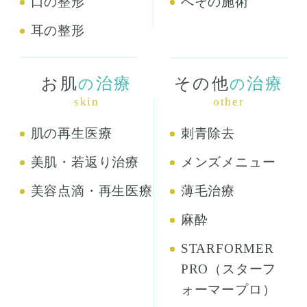
口の整形
へその施術
耳の整形
お肌
治療
その他
治療
の
の
skin
other
肌の再生医療
刺青除去
美肌・若返り治療
メンズメニュー
美容点滴・再生医療
薄毛治療
麻酔
STARFORMER
PRO（スターフ
ォーマープロ）