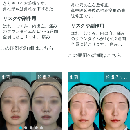
きりさせるお施術です。
鼻の穴の左右差修正
鼻柱形成は鼻柱を下げるため
鼻中隔延長後の拘縮変形の他
でなく、鼻先に移植した軟骨
院修正です。
リスクや副作用
の後戻りの予防も兼ねて行っ
小鼻の高さの左右差を左を外
ています。
リスクや副作用
はれ、むくみ、内出血、痛み
側下方向に移動させ修正して
余った軟骨を粉砕しハンプの
のダウンタイムが1から2週間
います。
はれ、むくみ、内出血、痛み
下に移植することでハンプの
全員に起こります。 痛みは3
左の鼻の穴は、内側を皮弁を
のダウンタイムが1から2週間
段差も滑らかにしています。
から4日は痛み止めを飲んで
用いた鼻孔縁挙上で、
全員に起こります。 痛みは3
この症例の詳細はこちら
生活。 1週間くらいすると押
外側は拘縮解除し耳介軟骨と
から4日は痛み止めを飲んで
さえると痛い程度になりま
真皮脂肪の移植で鼻孔縁下降
この症例の詳細はこちら
生活。 1週間くらいすると押
す。内出血は平均2週間くら
しています。
さえると痛い程度になりま
いで目立たなくなります。 稀
同時に鼻先へも耳介軟骨移植
す。内出血は平均2週間くら
に感染がありますが、そのよ
をしています。
いで目立たなくなります。 稀
うな際は責任を持って当院で
術前
術前
術後６ヶ月
術後３ヶ月
術前
術前
術後６ヶ月
術後３ヶ月
に感染がありますが、そのよ
治療します。 仕上がりには個
うな際は責任を持って当院で
人差があるので、手術を受け
治療します。 仕上がりには個
た人全員がこの写真の様な変
人差があるので、手術を受け
化をするわけではありません
た人全員がこの写真の様な変
のでご注意下さい。 カウンセ
化をするわけではありません
リングにて診察させていただ
のでご注意下さい。 カウンセ
いた上でその方一人一人の状
リングにて診察させていただ
態をふまえて、治療法をご提
いた上でその方一人一人の状
案します。
態をふまえて、治療法をご提