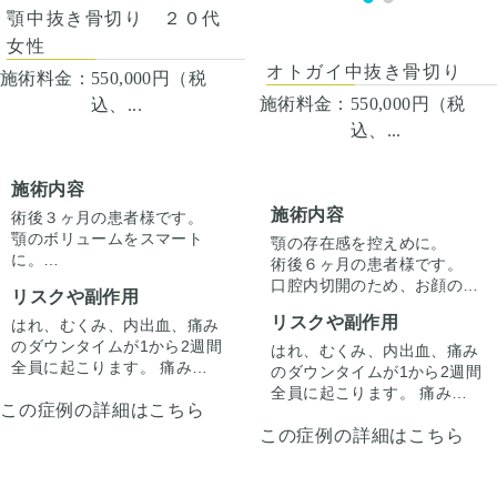
にて、診察させていただいた
ふまえて、治療法をご提案し
顎中抜き骨切り ２０代
上でその方一人一人の状態を
ます。
ふまえて、治療法をご提案し
女性
ます。
オトガイ中抜き骨切り
施術料金：
550,000円（税
施術料金：
550,000円（税
込、...
込、...
施術内容
施術内容
術後３ヶ月の患者様です。
顎のボリュームをスマート
顎の存在感を控えめに。
に。
術後６ヶ月の患者様です。
口腔内切開なので、お顔の表
口腔内切開のため、お顔の表
リスクや副作用
面に傷跡は残りません。
面に傷跡は残りません。
リスクや副作用
はれ、むくみ、内出血、痛み
のダウンタイムが1から2週間
はれ、むくみ、内出血、痛み
全員に起こります。 痛みは3
のダウンタイムが1から2週間
から4日は痛み止めを飲んで
全員に起こります。 痛みは3
この症例の詳細はこちら
生活。1週間くらいすると押
から4日は痛み止めを飲んで
さえると痛い程度になりま
この症例の詳細はこちら
生活。1週間くらいすると押
す。 内出血は平均2週間くら
さえると痛い程度になりま
いで目立たなくなります。 顎
す。 内出血は平均2週間くら
先や下唇の痺れが出ることが