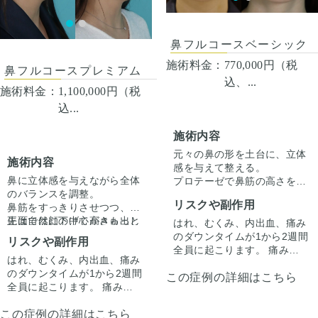
鼻フルコースベーシック
施術料金：
770,000円（税
鼻フルコースプレミアム
込、...
施術料金：
1,100,000円（税
込...
施術内容
元々の鼻の形を土台に、立体
施術内容
感を与えて整える。
鼻に立体感を与えながら全体
プロテーゼで鼻筋の高さを出
のバランスを調整。
しつつ、鼻尖形成＋耳介軟骨
リスクや副作用
鼻筋をすっきりさせつつ、鼻
移植で鼻先を自然にに整えま
先は自然に下げて高さも出し
正面では顔の中心がきゅっと
した。
はれ、むくみ、内出血、痛み
ました。
引き締まり、横顔では鼻筋か
正面では鼻筋に立体感がで
のダウンタイムが1から2週間
リスクや副作用
ら鼻先へのラインが美しく整
て、下からのアングルでは鼻
全員に起こります。 痛みは3
はれ、むくみ、内出血、痛み
いました。
尖の丸みが少なくなり鼻孔の
から4日は痛み止めを飲んで
のダウンタイムが1から2週間
形が整っています。
この症例の詳細はこちら
生活。 1週間くらいすると押
全員に起こります。 痛みは3
さえると痛い程度になりま
から4日は痛み止めを飲んで
す。内出血は平均2週間くら
この症例の詳細はこちら
生活。 1週間くらいすると押
いで目立たなくなります。 稀