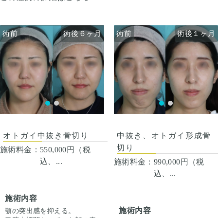
さえると痛い程度になりま
に感染がありますが、そのよ
す。内出血は平均2週間くら
うな際は責任を持って当院で
いで目立たなくなります。 稀
治療します。 仕上がりには個
術前
術前
術後６ヶ月
術後１ヶ月
術前
術前
術後６ヶ月
術後１ヶ月
に感染がありますが、そのよ
人差があるので、手術を受け
うな際は責任を持って当院で
た人全員がこの写真の様な変
治療します。 仕上がりには個
化をするわけではありません
人差があるので、手術を受け
のでご注意下さい。 カウンセ
た人全員がこの写真の様な変
リングにて診察させていただ
化をするわけではありません
いた上でその方一人一人の状
のでご注意下さい。 カウンセ
態をふまえて、治療法をご提
リングにて診察させていただ
案します。
いた上でその方一人一人の状
態をふまえて、治療法をご提
案します。
オトガイ中抜き骨切り
中抜き、オトガイ形成骨
切り
施術料金：
550,000円（税
込、...
施術料金：
990,000円（税
込、...
施術内容
施術内容
顎の突出感を抑える。