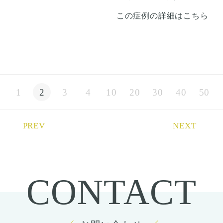
いで目立たなくなります。 稀
から4日は痛み止めを飲んで
た。
せていただきました。
エラは内巻きのタイプであっ
に感染がありますが、そのよ
この症例の詳細はこちら
生活。1週間くらいすると押
顎先からエラにかけた下顎体
たため、正面からみたエラの
うな際は責任を持って当院で
さえると痛い程度になりま
部、および下顎骨角部（エ
余白はそこまで変化ないです
治療します。 仕上がりには個
す。 内出血は平均2週間くら
ラ）を骨切りにて切除しまし
が、下顎体部〜オトガイの骨
手術前に撮像したCTデータを
人差があるので、手術を受け
いで目立たなくなります。 顎
た。この方は若干内巻きタイ
切りによってシャープな印象
元に、ご本人様と打ち合わせ
た人全員がこの写真の様な変
先や下唇の痺れが出ることが
プのエラでした。
になっています。
をし、3Dモデルを作成し、骨
化をするわけではありません
あります。多くは通常1ヶ月
下顎体部〜エラまでの骨切り
切りラインを手術前に想定
術後3ヶ月で腫れも引いてき
のでご注意下さい。 カウンセ
以内に改善します。 稀に感染
によって、四角い輪郭がシャ
し、その通り切除致しまし
て輪郭に変化が出ています
リングにて診察させていただ
がありますが、そのような際
ープになり、スッキリと洗練
た。
が、まだ腫れが残っている時
いた上でその方一人一人の状
1
2
3
4
10
20
30
40
50
は責任を持って当院で治療し
された印象になりました。
期です。
態をふまえて、治療法をご提
ます。 仕上がりには個人差が
ここからもっとスッキリして
案します。
あるので、手術を受けた人全
術後半年で完成します。
員がこの写真の様な変化をす
PREV
NEXT
るわけではありませんのでご
注意下さい。 カウンセリング
にて、診察させていただいた
上でその方一人一人の状態を
ふまえて、治療法をご提案し
CONTACT
ます。