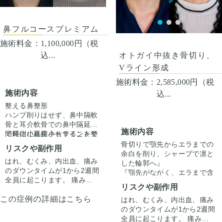
案します。
鼻フルコースプレミアム
施術料金：
1,100,000円（税
オトガイ中抜き骨切り、
込...
Vライン形成
施術料金：
2,585,000円（税
施術内容
込...
整える鼻整形
ハンプ削りはせず、鼻中隔軟
骨と耳介軟骨での鼻中隔延長
施術内容
で尾側に延長させラインを整
同時に小鼻縮小もすることで
えています。
正面からの印象もすっきりさ
骨切りで顎先からエラまでの
リスクや副作用
せています。
余白を削り、シャープで凛と
はれ、むくみ、内出血、痛み
した輪郭へ』
のダウンタイムが1から2週間
『顎先がながく、エラまで含
全員に起こります。 痛みは3
めて輪郭が四角い印象なのが
リスクや副作用
から4日は痛み止めを飲んで
コンプレックス。余白を全体
この症例の詳細はこちら
生活。 1週間くらいすると押
はれ、むくみ、内出血、痛み
的に無くしてシャープな輪郭
顎先は自然な範囲内で、しっ
さえると痛い程度になりま
のダウンタイムが1から2週間
にしたい。』
かりと短くというご本人様の
す。内出血は平均2週間くら
全員に起こります。 痛みは3
というお悩みで受診されまし
ご希望に沿うよう骨を切除さ