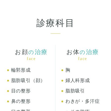
診療科目
お顔
治療
お体
治療
の
の
face
face
輪郭形成
胸
脂肪吸引（顔）
婦人科形成
目の整形
脂肪吸引
鼻の整形
わきが・多汗症