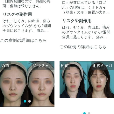
口腔内切開なので、お顔の表
口元が前に出ている「口ゴ
面に傷跡は残りません。
ボ」の印象は、くオトガイ
（顎先）の形・位置が大きく
リスクや副作用
影響しています。
リスクや副作用
はれ、むくみ、内出血、痛み
今回は骨を前に出すだけでな
のダウンタイムが1から2週間
く「中抜き」を組み合わせる
はれ、むくみ、内出血、痛み
全員に起こります。 痛みは3
ことで、オトガイを前方に引
のダウンタイムが1から2週間
から4日は痛み止めを飲んで
き出しながら顎の長さが伸び
全員に起こります。 痛みは3
この症例の詳細はこちら
生活。1週間くらいすると押
ないように調整しています。
から4日は痛み止めを飲んで
さえると痛い程度になりま
（オトガイ形成単独だとやや
この症例の詳細はこちら
生活。1週間くらいすると押
す。 内出血は平均2週間くら
顎が伸びた印象になってしま
さえると痛い程度になりま
いで目立たなくなります。 顎
います。）
す。 内出血は平均2週間くら
先や下唇の痺れが出ることが
正面では術前から気になって
いで目立たなくなります。 顎
あります。多くは通常1ヶ月
いたアゴの左右差も、骨切り
術前
術前
術後３ヶ月
術後６ヶ月
術前
術前
術後３ヶ月
術後６ヶ月
先や下唇の痺れが出ることが
以内に改善します。 稀に感染
のデザインで同時に改善して
あります。多くは通常1ヶ月
がありますが、そのような際
います。
以内に改善します。 稀に感染
は責任を持って当院で治療し
横顔はEライン上に口唇が収
がありますが、そのような際
ます。 仕上がりには個人差が
まる自然なプロフィールに。
は責任を持って当院で治療し
あるので、手術を受けた人全
正面はシャープで整った輪郭
ます。 仕上がりには個人差が
員がこの写真の様な変化をす
へ。
あるので、手術を受けた人全
るわけではありませんのでご
外科的に骨格から変えること
員がこの写真の様な変化をす
注意下さい。 カウンセリング
で、フィラーでは届かない変
るわけではありませんのでご
にて、診察させていただいた
化が生まれます。
注意下さい。 カウンセリング
上でその方一人一人の状態を