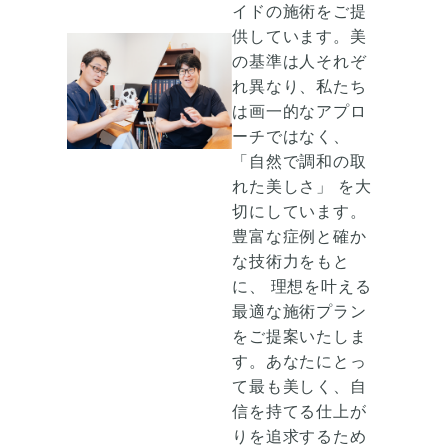
イドの施術
をご提
供しています。美
の基準は人それぞ
れ異なり、私たち
は画一的なアプロ
ーチではなく、
「自然で調和の取
れた美しさ」
を大
切にしています。
豊富な症例と確か
な技術力をもと
に、
理想を叶える
最適な施術プラン
をご提案いたしま
す。
あなたにとっ
て
最も美しく、自
信を持てる仕上が
り
を追求するため