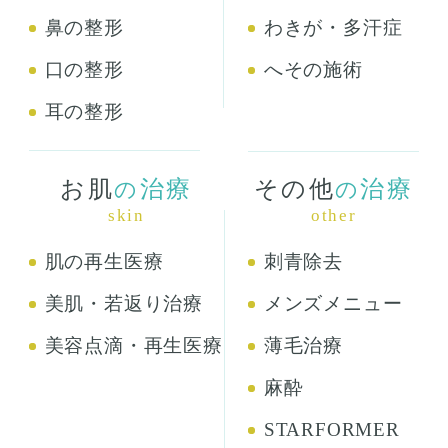
鼻の整形
わきが・多汗症
口の整形
へその施術
耳の整形
お肌
治療
その他
治療
の
の
skin
other
肌の再生医療
刺青除去
美肌・若返り治療
メンズメニュー
美容点滴・再生医療
薄毛治療
麻酔
STARFORMER