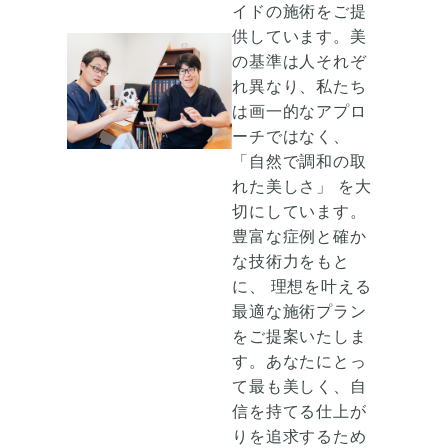
イドの施術
をご提
供しています。美
の基準は人それぞ
れ異なり、私たち
は画一的なアプロ
ーチではなく、
「自然で調和の取
れた美しさ」
を大
切にしています。
豊富な症例と確か
な技術力をもと
に、
理想を叶える
最適な施術プラン
をご提案いたしま
す。
あなたにとっ
て
最も美しく、自
信を持てる仕上が
り
を追求するため