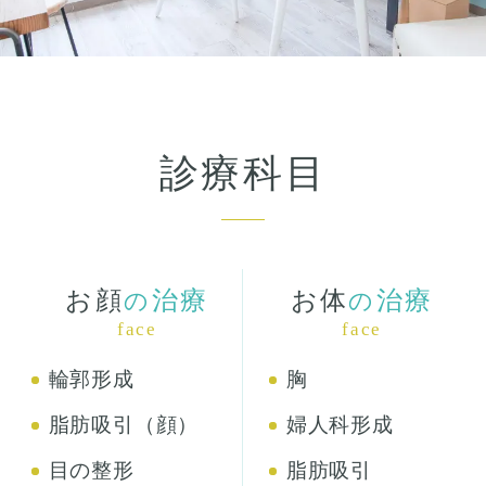
診療科目
お顔
治療
お体
治療
の
の
face
face
輪郭形成
胸
脂肪吸引（顔）
婦人科形成
目の整形
脂肪吸引