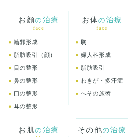
診療科目
お顔
治療
お体
治療
の
の
face
face
輪郭形成
胸
脂肪吸引（顔）
婦人科形成
目の整形
脂肪吸引