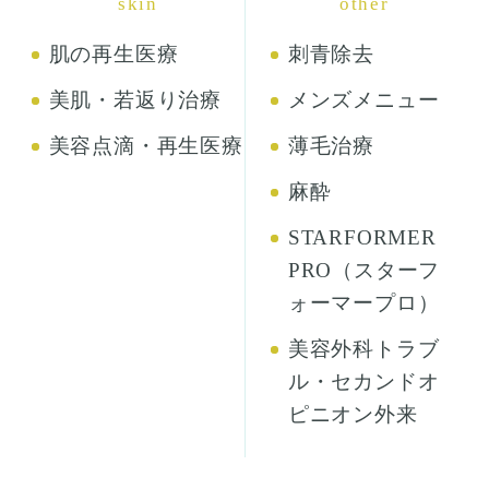
鼻の整形
わきが・多汗症
口の整形
へその施術
耳の整形
お肌
治療
その他
治療
の
の
skin
other
肌の再生医療
刺青除去
美肌・若返り治療
メンズメニュー
美容点滴・再生医療
薄毛治療
麻酔
STARFORMER