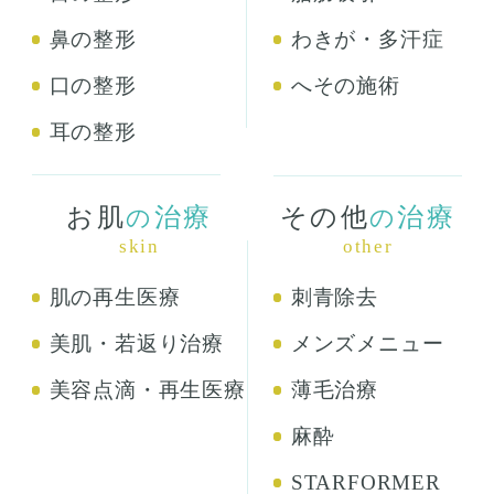
鼻の整形
わきが・多汗症
口の整形
へその施術
耳の整形
お肌
治療
その他
治療
の
の
skin
other
肌の再生医療
刺青除去
美肌・若返り治療
メンズメニュー
美容点滴・再生医療
薄毛治療
麻酔
STARFORMER