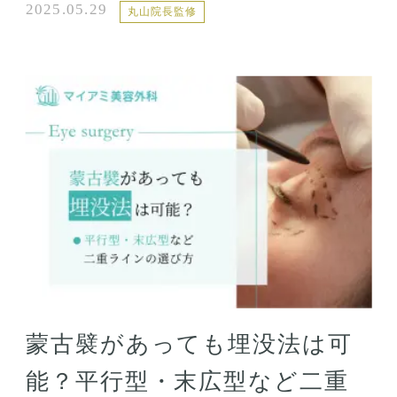
2025.05.29
丸山院長監修
蒙古襞があっても埋没法は可
能？平行型・末広型など二重