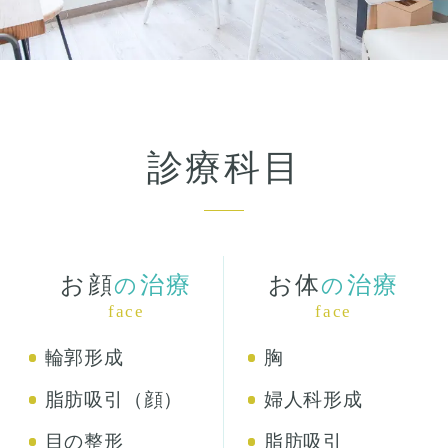
診療科目
お顔
治療
お体
治療
の
の
face
face
輪郭形成
胸
脂肪吸引（顔）
婦人科形成
目の整形
脂肪吸引