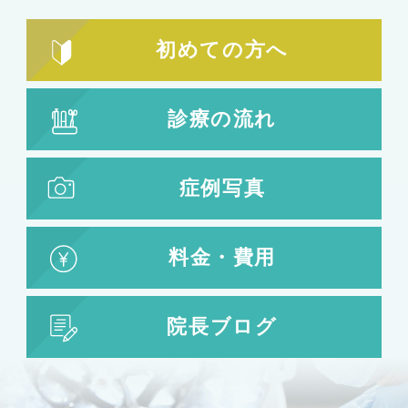
下まぶたのたるみ取り
初めての方へ
鼻の整形
鼻の施術
診療の流れ
鼻筋整え骨切り
鼻尖形成
鼻翼拡大
症例写真
小鼻縮小
鼻中隔延長
鷲鼻整形
料金・費用
口の整形
ガミースマイル
院長ブログ
唇の整形
人中短縮