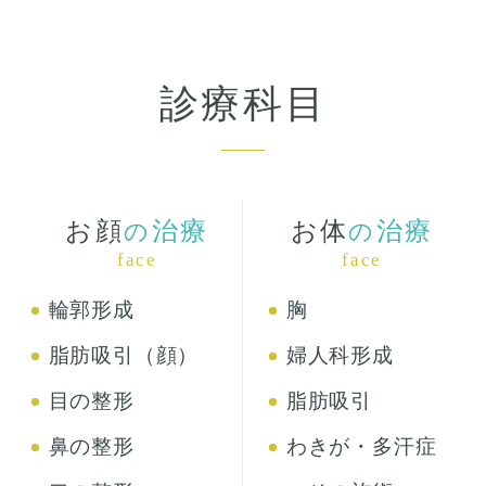
診療科目
お顔
治療
お体
治療
の
の
face
face
輪郭形成
胸
脂肪吸引（顔）
婦人科形成
目の整形
脂肪吸引
鼻の整形
わきが・多汗症