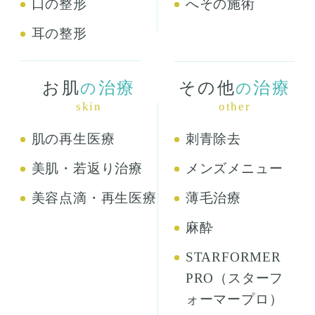
口の整形
へその施術
耳の整形
お肌
治療
その他
治療
の
の
skin
other
肌の再生医療
刺青除去
美肌・若返り治療
メンズメニュー
美容点滴・再生医療
薄毛治療
麻酔
STARFORMER
PRO（スターフ
ォーマープロ）