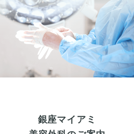
お肌の治療
若返り治療
プラズマシャワー
水光注射
キューブライト
刺青除去
刺青（タトゥー）除去
レーザー治療
植皮術
わきが・多汗症治療
わきが・多汗症治療
ビューホット
銀座マイアミ