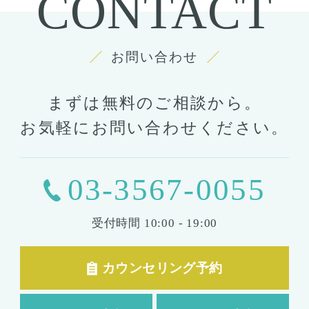
CONTACT
胸の整形
豊胸
お問い合わせ
ばれない豊胸
コンデンスリッチ豊胸
ヒアルロン酸
まずは無料のご相談から。
シリコンバッグ
胸の形成
お気軽にお問い合わせください。
乳首形成
乳房縮小
輪郭形成
03-3567-0055
小顔整形
顎の整形
受付時間
10:00 - 19:00
ほほ骨の整形
エラの整形
小顔注射
カウンセリング予約
脂肪吸引