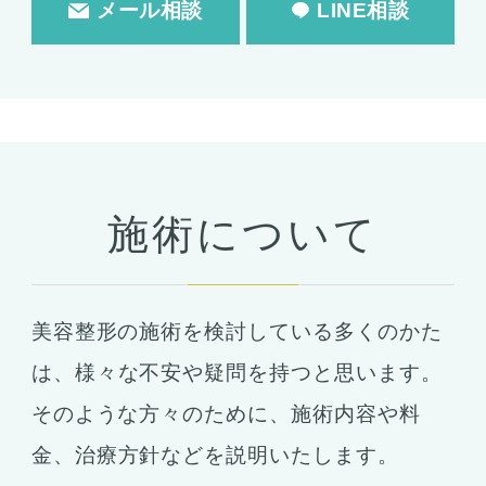
脂肪吸引
脂肪注入
メール相談
LINE相談
婦人科形成
婦人科形成
大陰唇形成
小陰唇形成
目の整形
施術について
二重まぶた・目の整形
埋没法
二重切開法
美容整形の施術を検討している多くのかた
眼瞼下垂
目頭切開
は、
様々な不安や疑問を持つと思います。
目尻切開
そのような方々のために、施術内容や料
下瞼開大（グラマラスライン）
金、
治療方針などを説明いたします。
上まぶたのたるみ取り