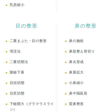
乳房縮小
目の整形
鼻の整形
二重まぶた・目の整形
鼻の施術
埋没法
鼻筋整え骨切り
二重切開法
鼻尖形成
眼瞼下垂
鼻翼拡大
目頭切開
小鼻縮小
目尻切開
鼻中隔延長
下瞼開大（グラマラスライ
鷲鼻整形
ン）