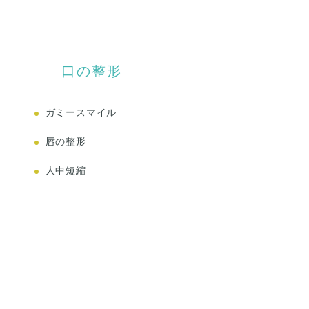
口の整形
ガミースマイル
唇の整形
人中短縮