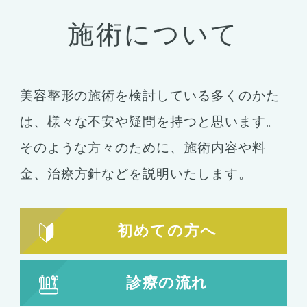
目の整形
施術について
二重まぶた・目の整形
埋没法
二重切開法
美容整形の施術を検討している多くのかた
眼瞼下垂
目頭切開
は、
様々な不安や疑問を持つと思います。
目尻切開
そのような方々のために、施術内容や料
下瞼開大（グラマラスライン）
金、
治療方針などを説明いたします。
上まぶたのたるみ取り
下まぶたのたるみ取り
初めての方へ
鼻の整形
鼻の施術
診療の流れ
鼻筋整え骨切り