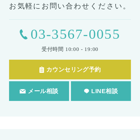
シリコンバッグ
胸の形成
お気軽にお問い合わせください。
乳首形成
乳房縮小
輪郭形成
03-3567-0055
小顔整形
顎の整形
受付時間
10:00 - 19:00
ほほ骨の整形
エラの整形
小顔注射
カウンセリング予約
脂肪吸引
脂肪吸引
脂肪注入
メール相談
LINE相談
婦人科形成
婦人科形成
大陰唇形成
小陰唇形成