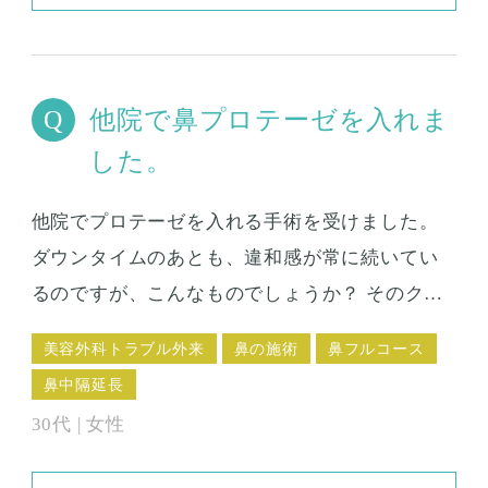
他院で鼻プロテーゼを入れま
した。
他院でプロテーゼを入れる手術を受けました。
ダウンタイムのあとも、違和感が常に続いてい
るのですが、こんなものでしょうか？ そのクリ
ニックで相談したこともあるのですが、多少は
美容外科トラブル外来
鼻の施術
鼻フルコース
あるものですよと言われて特に処置なしで帰さ
鼻中隔延長
れました。 痛いわけではないのです。ただいつ
30代 | 女性
も、何となくジンジンするような、硬い感じが
あって、鼻が気になってしかたありません。 こ