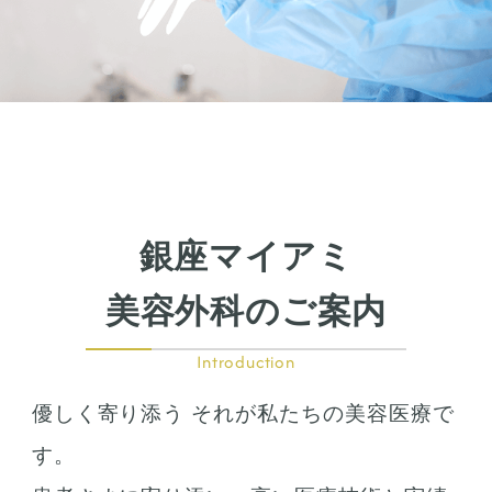
刺青除去
刺青（タトゥー）除去
レーザー治療
植皮術
わきが・多汗症治療
わきが・多汗症治療
ビューホット
銀座マイアミ
美容外科のご案内
フリーワード検索
Introduction
優しく寄り添う それが私たちの美容医療で
す。
検索結果を表示する