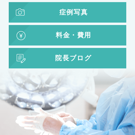
鼻尖形成
鼻翼拡大
症例写真
小鼻縮小
鼻中隔延長
鷲鼻整形
料金・費用
口の整形
ガミースマイル
院長ブログ
唇の整形
人中短縮
お肌の治療
若返り治療
プラズマシャワー
水光注射
キューブライト