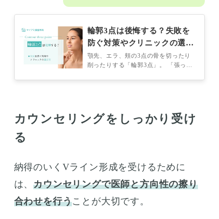
輪郭3点は後悔する？失敗を
防ぐ対策やクリニックの選び
方
顎先、エラ、頬の3点の骨を切ったり
削ったりする「輪郭3点」。 「張って
いる頬骨」や「角ばったエラ」などが
気になっていて、「輪郭3点で理想的
な…
カウンセリングをしっかり受け
る
納得のいくVライン形成を受けるために
は、
カウンセリングで医師と方向性の擦り
合わせを行う
ことが大切です。