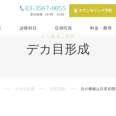
03-3567-0055
カウンセリング予約
10:00 - 19:00
受付時間
ス
診療科目
症例写真
料金・費用
よくあるご質問
デカ目形成
デカ目形成
目尻切開
目の横幅は目尻切開