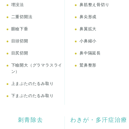
埋没法
鼻筋整え骨切り
二重切開法
鼻尖形成
眼瞼下垂
鼻翼拡大
目頭切開
小鼻縮小
目尻切開
鼻中隔延長
下瞼開大（グラマラスライ
鷲鼻整形
ン）
上まぶたのたるみ取り
下まぶたのたるみ取り
刺青除去
わきが・多汗症治療