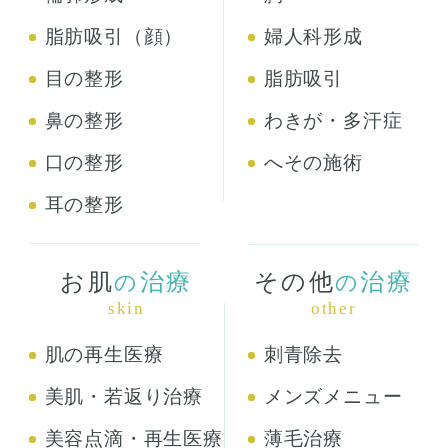
脂肪吸引（顔）
婦人科形成
目の整形
脂肪吸引
鼻の整形
わきが・多汗症
口の整形
へその施術
耳の整形
お肌
治療
その他
治療
の
の
skin
other
肌の再生医療
刺青除去
美肌・若返り治療
メンズメニュー
美容点滴・再生医療
薄毛治療