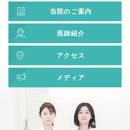
水光注射
当院のご案内
キューブライト
刺青除去
医師紹介
刺青（タトゥー）除去
レーザー治療
植皮術
アクセス
わきが・多汗症治療
わきが・多汗症治療
メディア
ビューホット
フリーワード検索