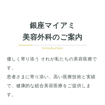
鼻筋整え骨切り
鼻尖形成
鼻翼拡大
銀座マイアミ
小鼻縮小
鼻中隔延長
美容外科のご案内
鷲鼻整形
口の整形
Introduction
ガミースマイル
優しく寄り添う それが私たちの美容医療で
唇の整形
人中短縮
す。
患者さまに寄り添い、高い医療技術と実績
お肌の治療
で、健康的な総合美容医療をご提供しま
若返り治療
す。
プラズマシャワー