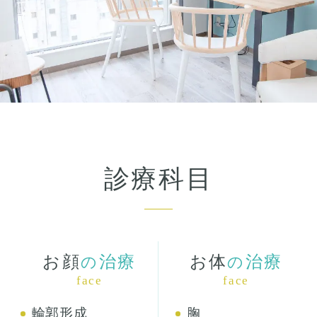
診療科目
お顔
治療
お体
治療
の
の
face
face
輪郭形成
胸