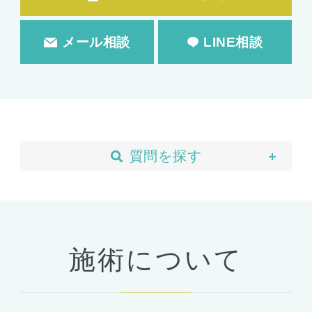
メール相談
LINE相談
質問を探す
当院について
予約・カウンセリング
支払い・ローン
施術について
胸の整形
豊胸
ばれない豊胸