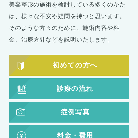
美容整形の施術を検討している多くのかた
コンデンスリッチ豊胸
ヒアルロン酸
は、
様々な不安や疑問を持つと思います。
シリコンバッグ
胸の形成
そのような方々のために、施術内容や料
乳首形成
乳房縮小
金、
治療方針などを説明いたします。
輪郭形成
小顔整形
顎の整形
初めての方へ
ほほ骨の整形
エラの整形
小顔注射
診療の流れ
脂肪吸引
脂肪吸引
脂肪注入
症例写真
婦人科形成
料金・費用