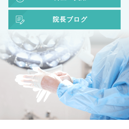
婦人科形成
大陰唇形成
小陰唇形成
院長ブログ
目の整形
二重まぶた・目の整形
埋没法
二重切開法
眼瞼下垂
目頭切開
目尻切開
下瞼開大（グラマラスライン）
上まぶたのたるみ取り
下まぶたのたるみ取り
鼻の整形
鼻の施術